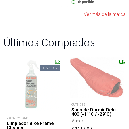
Disponible
Ver más de la marca
Últimos Comprados
SIN STOCK
OUT11752
Saco de Dormir Deki
400 (-11°C / -29°C)
24082026BARB
Vango
Limpiador Bike Frame
Cleaner
$
111.990