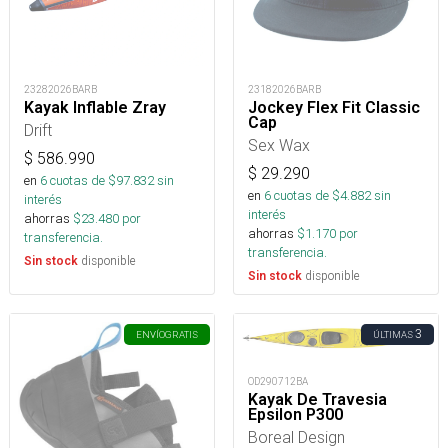
23282026BARB
23182026BARB
Kayak Inflable Zray
Jockey Flex Fit Classic
Cap
Drift
Sex Wax
$
586.990
$
29.290
en
6
cuotas de $
97.832
sin
en
6
cuotas de $
4.882
sin
interés
interés
ahorras
$
23.480
por
ahorras
$
1.170
por
transferencia.
transferencia.
disponible
Sin stock
disponible
Sin stock
3
ENVÍO
GRATIS
ÚLTIMAS
OD290712BA
Kayak De Travesia
Epsilon P300
Boreal Design