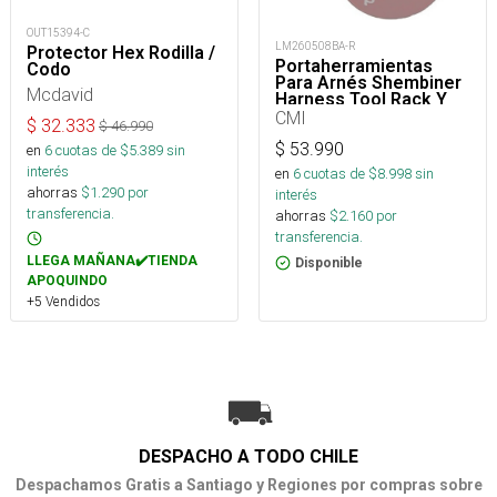
OUT15394-C
LM260508BA-R
Protector Hex Rodilla /
Portaherramientas
Codo
Para Arnés Shembiner
Mcdavid
Harness Tool Rack Y
Arborismo
CMI
$
32.333
$
46.990
$
53.990
en
6
cuotas de $
5.389
sin
interés
en
6
cuotas de $
8.998
sin
ahorras
$
1.290
por
interés
transferencia.
ahorras
$
2.160
por
transferencia.
LLEGA MAÑANA✔️TIENDA
Disponible
APOQUINDO
+5 Vendidos
DESPACHO A TODO CHILE
Despachamos Gratis a Santiago y Regiones por compras sobre