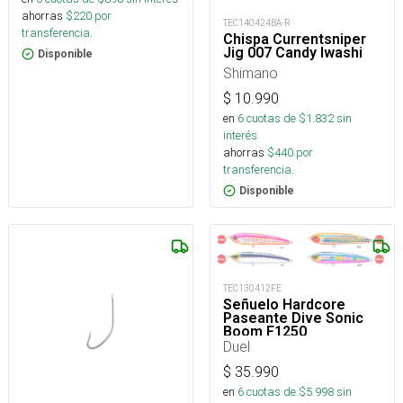
ahorras
$
220
por
TEC140424BA-R
transferencia.
Chispa Currentsniper
Jig 007 Candy Iwashi
Disponible
Shimano
$
10.990
en
6
cuotas de $
1.832
sin
interés
ahorras
$
440
por
transferencia.
Disponible
TEC130412FE
Señuelo Hardcore
Paseante Dive Sonic
Boom F1250
130MM/35G
Duel
$
35.990
en
6
cuotas de $
5.998
sin