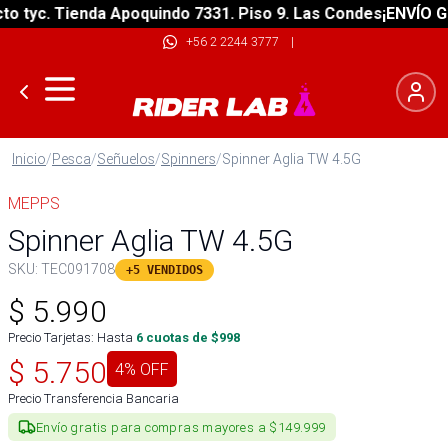
tyc. Tienda Apoquindo 7331. Piso 9. Las Condes
¡ENVÍO GRAT
+56 2 2244 3777
|
Inicio
/
Pesca
/
Señuelos
/
Spinners
/
Spinner Aglia TW 4.5G
MEPPS
Spinner Aglia TW 4.5G
SKU:
TEC091708
+5 VENDIDOS
$
5.990
Precio Tarjetas: Hasta
6
cuotas de $
998
$
5.750
4
% OFF
Precio Transferencia Bancaria
Envío gratis para compras mayores a $149.999