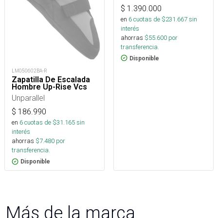
$
1.390.000
en
6
cuotas de $
231.667
sin
interés
ahorras
$
55.600
por
transferencia.
Disponible
LM050602BA-R
Zapatilla De Escalada
Hombre Up-Rise Vcs
Unparallel
$
186.990
en
6
cuotas de $
31.165
sin
interés
ahorras
$
7.480
por
transferencia.
Disponible
Más de la marca