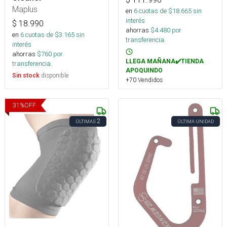
Maplus
en
6
cuotas de $
18.665
sin
interés
$
18.990
ahorras
$
4.480
por
en
6
cuotas de $
3.165
sin
transferencia.
interés
ahorras
$
760
por
LLEGA MAÑANA✔️TIENDA
transferencia.
APOQUINDO
disponible
Sin stock
+70 Vendidos
31
%
OFF
2
ÚLTIMAS
ÚLTIMA UNIDAD