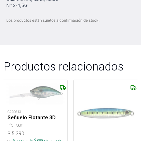
N° 2-4,5G
Los productos están sujetos a confirmación de stock.
Productos relacionados
G220613
Señuelo Flotante 3D
Pelikan
$
5.390
en
6
cuotas de $
898
sin interés