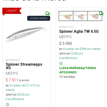
12
%
OFF
ÚLTIMA UNIDAD
TEC091710-C
Spinner Aglia TW 6.5G
MEPPS
$
5.990
en
6
cuotas de $
998
sin interés
ahorras
$
240
por
transferencia.
NT150604-R
Spinner Streamepps
#0
LLEGA MAÑANA✔️TIENDA
APOQUINDO
MEPPS
+5 Vendidos
$
7.911
$
8.990
en
6
cuotas de $
1.319
sin
interés
ahorras
$
320
por
transferencia.