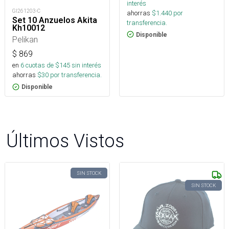
interés
GI261203-C
ahorras
$
1.440
por
Set 10 Anzuelos Akita
transferencia.
Kh10012
Disponible
Pelikan
$
869
en
6
cuotas de $
145
sin interés
ahorras
$
30
por transferencia.
Disponible
Últimos Vistos
SIN STOCK
SIN STOCK