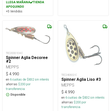
LLEGA MAÑANA✔️TIENDA
APOQUINDO
+5 Vendidos
TEC2006104-C
Spinner Aglia Decoree
#2
MEPPS
$
4.990
TEC240602-C
Spinner Aglia Liso #3
en
6
cuotas de $
832
sin interés
ahorras
$
200
por
MEPPS
transferencia.
$
4.990
Disponible
en
6
cuotas de $
832
sin interés
ahorras
$
200
por
transferencia.