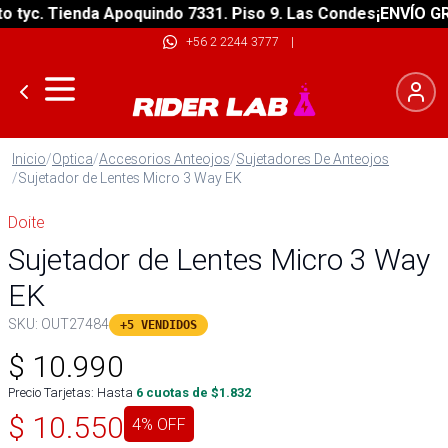
yc. Tienda Apoquindo 7331. Piso 9. Las Condes
¡ENVÍO GRATI
+56 2 2244 3777
|
Inicio
/
Optica
/
Accesorios Anteojos
/
Sujetadores De Anteojos
/
Sujetador de Lentes Micro 3 Way EK
Doite
Sujetador de Lentes Micro 3 Way
EK
SKU:
OUT27484
+5 VENDIDOS
$
10.990
Precio Tarjetas: Hasta
6
cuotas de $
1.832
$
10.550
4
% OFF