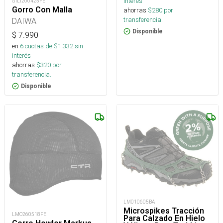
interés
GILI200425FE
Gorro Con Malla
ahorras
$
280
por
transferencia.
DAIWA
Disponible
$
7.990
en
6
cuotas de $
1.332
sin
interés
ahorras
$
320
por
transferencia.
Disponible
LM010605BA
Microspikes Tracción
LMO260518FE
Para Calzado En Hielo