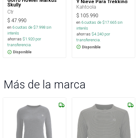
Gorro Howler Markus
Y Nieve Para Trekking
Skully
Kahtoola
Ctr
$
105.990
$
47.990
en
6
cuotas de $
17.665
sin
en
6
cuotas de $
7.998
sin
interés
interés
ahorras
$
4.240
por
ahorras
$
1.920
por
transferencia.
transferencia.
Disponible
Disponible
Más de la marca