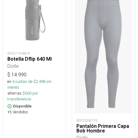
DOI251104BA-R
Botella Dflip 640 Ml
Doite
$
14.990
en
6
cuotas de $
2.498
sin
interés
ahorras
$
600
por
transferencia.
Disponible
+5 Vendidos
DOIT220407FE
Pantalón Primera Capa
Bob Hombre
Doite