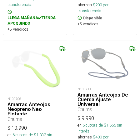
transferencia.
ahorras
$
200
por
transferencia.
LLEGA MAÑANA✔️TIENDA
Disponible
APOQUINDO
+5 Vendidos
+5 Vendidos
N100711
Amarras Anteojos De
Cuerda Ajuste
N100706
Universal
Amarras Anteojos
Chums
Neopreno Neo
Flotante
$
9.990
Chums
en
6
cuotas de $
1.665
sin
$
10.990
interés
en
6
cuotas de $
1.832
sin
ahorras
$
400
por