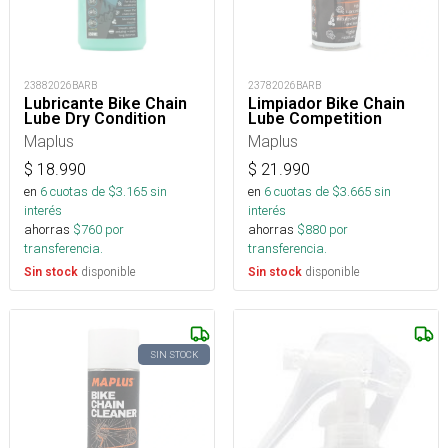
23882026BARB
23782026BARB
Lubricante Bike Chain
Limpiador Bike Chain
Lube Dry Condition
Lube Competition
Maplus
Maplus
$
18.990
$
21.990
en
6
cuotas de $
3.165
sin
en
6
cuotas de $
3.665
sin
interés
interés
ahorras
$
760
por
ahorras
$
880
por
transferencia.
transferencia.
disponible
disponible
Sin stock
Sin stock
SIN STOCK