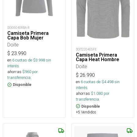
DOI060408BA-R
Camiseta Primera
Capa Bob Mujer
Doite
DOIT220405FE
$
23.990
Camiseta Primera
Capa Heat Hombre
en
6
cuotas de $
3.998
sin
Doite
interés
ahorras
$
960
por
$
26.990
transferencia.
en
6
cuotas de $
4.498
sin
Disponible
interés
ahorras
$
1.080
por
transferencia.
Disponible
+5 Vendidos