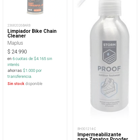
23682026BARB
Limpiador Bike Chain
Cleaner
Maplus
$
24.990
en
6
cuotas de $
4.165
sin
interés
ahorras
$
1.000
por
transferencia.
disponible
Sin stock
BH301214-C
Impermeabilizante
para Zapatos Proofer