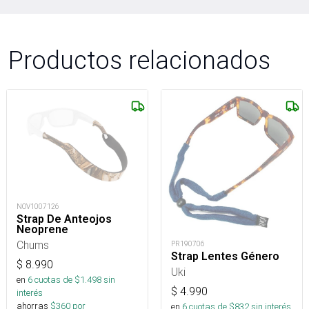
Productos relacionados
NOV1007126
Strap De Anteojos
Neoprene
Chums
PR190706
Strap Lentes Género
$
8.990
Uki
en
6
cuotas de $
1.498
sin
$
4.990
interés
ahorras
$
360
por
en
6
cuotas de $
832
sin interés