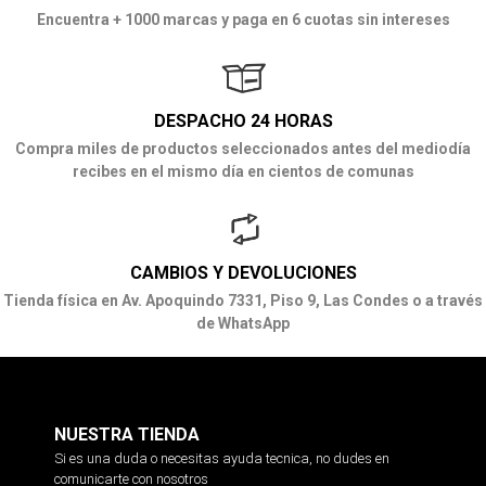
Encuentra + 1000 marcas y paga en 6 cuotas sin intereses
DESPACHO 24 HORAS
Compra miles de productos seleccionados antes del mediodía
recibes en el mismo día en cientos de comunas
CAMBIOS Y DEVOLUCIONES
Tienda física en Av. Apoquindo 7331, Piso 9, Las Condes o a través
de WhatsApp
NUESTRA TIENDA
Si es una duda o necesitas ayuda tecnica, no dudes en
comunicarte con nosotros