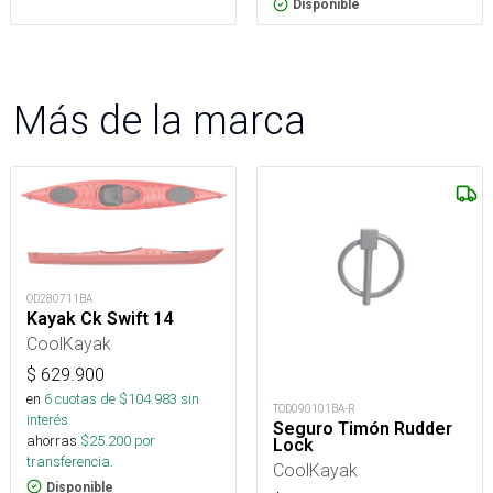
Disponible
Más de la marca
OD280711BA
Kayak Ck Swift 14
CoolKayak
$
629.900
en
6
cuotas de $
104.983
sin
TOD090101BA-R
interés
Seguro Timón Rudder
ahorras
$
25.200
por
Lock
transferencia.
CoolKayak
Disponible