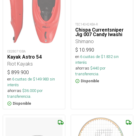
TEC140424BA-R
Chispa Currentsniper
Jig 007 Candy Iwashi
Shimano
$
10.990
OD280710BA
en
6
cuotas de $
1.832
sin
Kayak Astro 54
interés
Riot Kayaks
ahorras
$
440
por
$
899.900
transferencia.
en
6
cuotas de $
149.983
sin
Disponible
interés
ahorras
$
36.000
por
transferencia.
Disponible