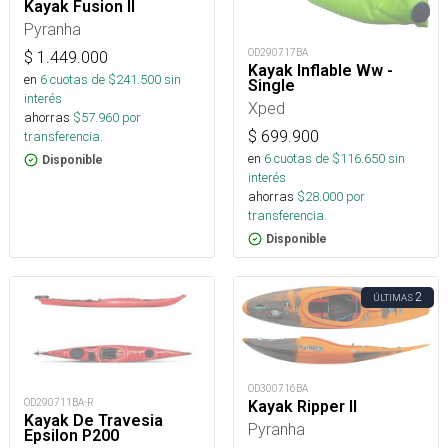
Kayak Fusion II
Pyranha
OD290717BA
$
1.449.000
Kayak Inflable Ww -
en
6
cuotas de $
241.500
sin
Single
interés
Xped
ahorras
$
57.960
por
$
699.900
transferencia.
en
6
cuotas de $
116.650
sin
Disponible
interés
ahorras
$
28.000
por
transferencia.
Disponible
2
ÚLTIMAS
OD300716BA
OD290711BA-R
Kayak Ripper II
Kayak De Travesia
Pyranha
Epsilon P200