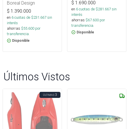
Boreal Design
$
1.690.000
en
6
cuotas de $
281.667
sin
$
1.390.000
interés
en
6
cuotas de $
231.667
sin
ahorras
$
67.600
por
interés
transferencia.
ahorras
$
55.600
por
Disponible
transferencia.
Disponible
Últimos Vistos
3
ÚLTIMAS