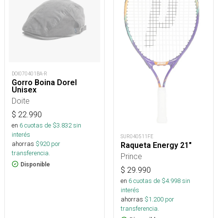
DOI070401BA-R
Gorro Boina Dorel
Unisex
Doite
$
22.990
en
6
cuotas de $
3.832
sin
interés
SUR040511FE
ahorras
$
920
por
Raqueta Energy 21"
transferencia.
Prince
Disponible
$
29.990
en
6
cuotas de $
4.998
sin
interés
ahorras
$
1.200
por
transferencia.