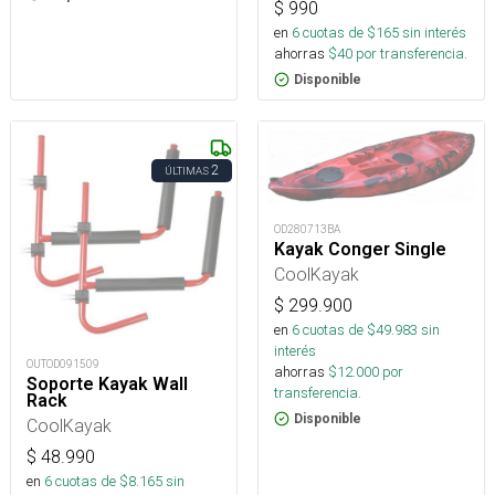
$
990
en
6
cuotas de $
165
sin interés
ahorras
$
40
por transferencia.
Disponible
2
ÚLTIMAS
OD280713BA
Kayak Conger Single
CoolKayak
$
299.900
en
6
cuotas de $
49.983
sin
interés
OUTOD091509
ahorras
$
12.000
por
Soporte Kayak Wall
transferencia.
Rack
Disponible
CoolKayak
$
48.990
en
6
cuotas de $
8.165
sin