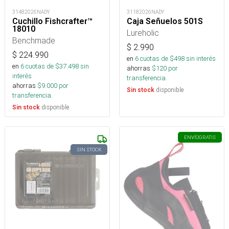
31482026NADY
31182026NADY
Cuchillo Fishcrafter™
Caja Señuelos 501S
18010
Lureholic
Benchmade
$
2.990
$
224.990
en
6
cuotas de $
498
sin interés
en
6
cuotas de $
37.498
sin
ahorras
$
120
por
interés
transferencia.
ahorras
$
9.000
por
disponible
Sin stock
transferencia.
disponible
Sin stock
ENVÍO
GRATIS
SIN STOCK