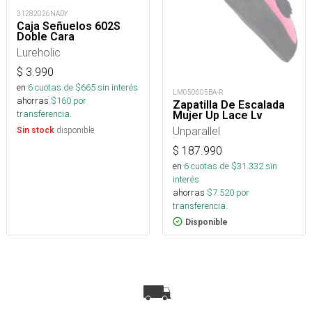
31282026NADY
Caja Señuelos 602S
Doble Cara
Lureholic
$
3.990
en
6
cuotas de $
665
sin interés
LM050605BA-R
ahorras
$
160
por
Zapatilla De Escalada
transferencia.
Mujer Up Lace Lv
Unparallel
disponible
Sin stock
$
187.990
en
6
cuotas de $
31.332
sin
interés
ahorras
$
7.520
por
transferencia.
Disponible