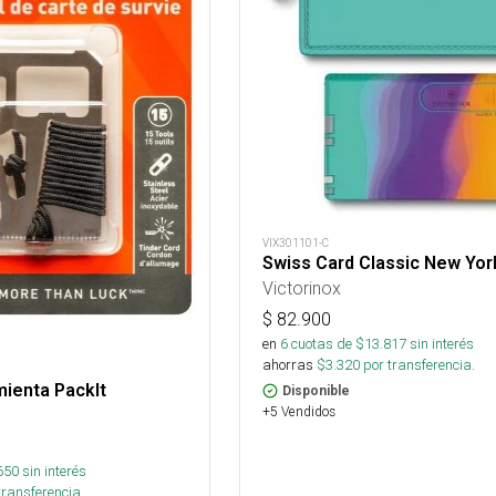
VIX301101-C
Swiss Card Classic New Yor
Victorinox
$
82.900
en
6
cuotas de $
13.817
sin interés
ahorras
$
3.320
por transferencia.
mienta Packlt
Disponible
+5 Vendidos
650
sin interés
transferencia.