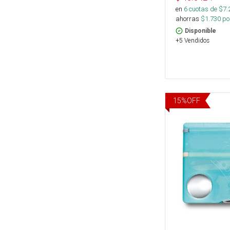
en
6
cuotas de $
7.
ahorras
$
1.730
por
Disponible
+5 Vendidos
15
%
OFF