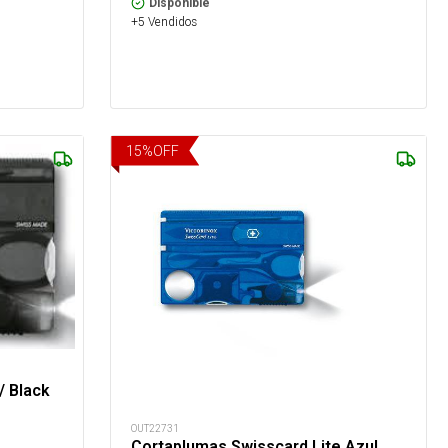
Disponible
+5 Vendidos
15
%
OFF
/ Black
OUT22731
Cortaplumas Swisscard Lite Azul