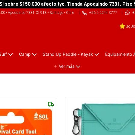
S! sobre $150.000 afecto tyc. Tienda Apoquindo 7331. Piso 
9:00
-
Apoquindo 7331 Of 918 - Santiago - Chile
|
+56 2 2244 3777
|
+
LIQUI
Surf
Camp
Stand Up Paddle - Kayak
Equipamiento 
Ver más