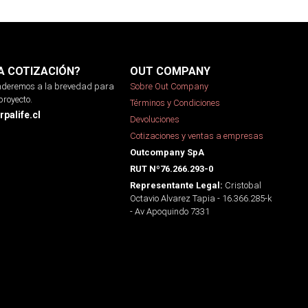
A COTIZACIÓN?
OUT COMPANY
onderemos a la brevedad para
Sobre Out Company
proyecto.
Términos y Condiciones
palife.cl
Devoluciones
Cotizaciones y ventas a empresas
Outcompany SpA
RUT Nº76.266.293-0
Cristobal
Representante Legal:
Octavio Alvarez Tapia - 16.366.285-k
- Av Apoquindo 7331