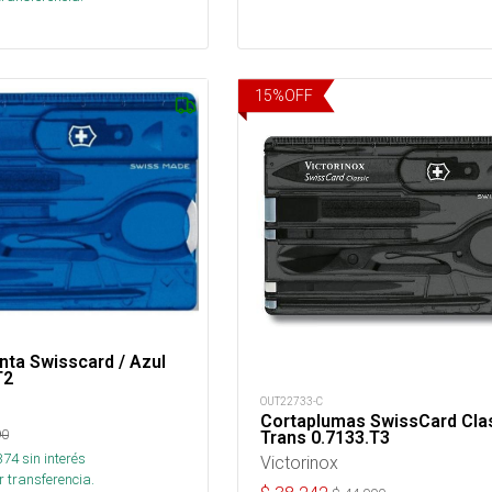
15
%
OFF
nta Swisscard / Azul
T2
OUT22733-C
Cortaplumas SwissCard Cla
90
Trans 0.7133.T3
374
sin interés
Victorinox
 transferencia.