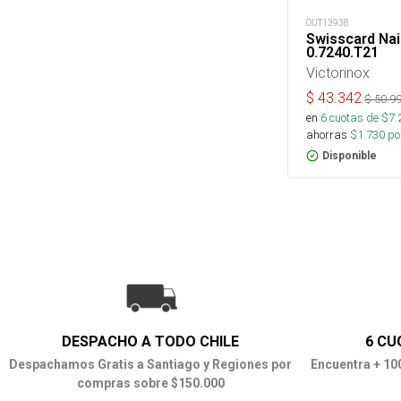
OUT13938
Swisscard Nail
0.7240.T21
Victorinox
$
43.342
$
50.9
en
6
cuotas de $
7.
ahorras
$
1.730
por
Disponible
DESPACHO A TODO CHILE
6 CU
Despachamos Gratis a Santiago y Regiones por
Encuentra + 10
compras sobre $150.000