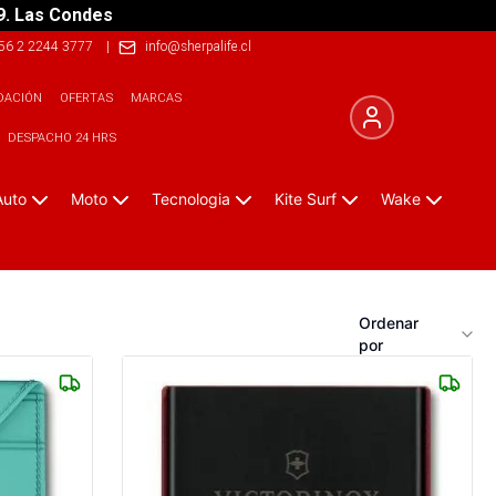
9. Las Condes
56 2 2244 3777
|
info@sherpalife.cl
DACIÓN
OFERTAS
MARCAS
DESPACHO 24 HRS
Auto
Moto
Tecnologia
Kite Surf
Wake
Ordenar
por