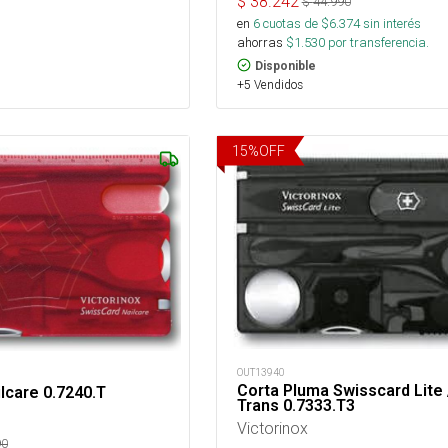
$
38.242
$
44.990
en
6
cuotas de $
6.374
sin interés
ahorras
$
1.530
por transferencia.
Disponible
+5 Vendidos
15
%
OFF
OUT13940
Corta Pluma Swisscard Lite 
lcare 0.7240.T
Trans 0.7333.T3
Victorinox
90