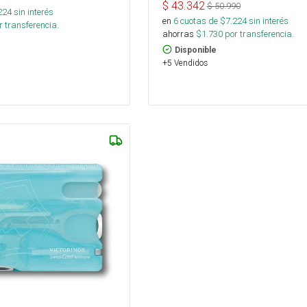
$
43.342
$
50.990
224
sin interés
en
6
cuotas de $
7.224
sin interés
 transferencia.
ahorras
$
1.730
por transferencia.
Disponible
+5 Vendidos