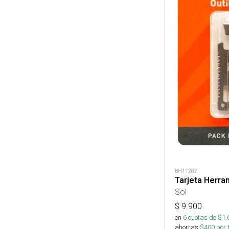
BH11202
Tarjeta Herra
Sol
$
9.900
en
6
cuotas de $
1.
ahorras
$
400
por 