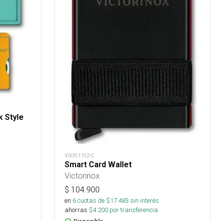
k Style
VIX301102-C
Smart Card Wallet
Victorinox
$
104.900
en
6
cuotas de $
17.483
sin interés
ahorras
$
4.200
por transferencia.