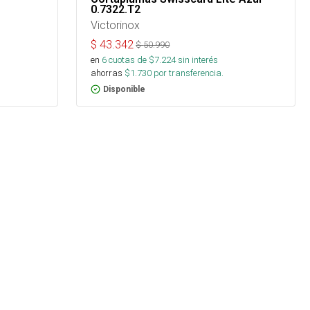
0.7322.T2
Victorinox
$
43.342
$
50.990
en
6
cuotas de $
7.224
sin interés
ahorras
$
1.730
por transferencia.
Disponible