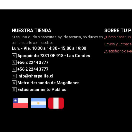
NUESTRA TIENDA
SOBRE TU P
Si es una duda o necesitas ayuda tecnica, no dudes en
¿Cómo hacer un 
comunicarte con nosotros
Envíos y Entrega
Lun. - Vie. 10:30 a 14:30 - 15:00 a 19:00
¿Satisfecho o R
Apoquindo 7331 OF 918 - Las Condes
+56 2 2244 3777
+56 2 2244 3777
info@sherpalife.cl
Metro Hernando de Magallanes
Estacionamiento Público