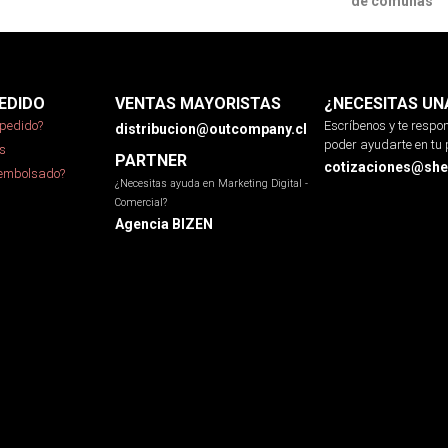
de comunas
EDIDO
VENTAS MAYORISTAS
¿NECESITAS UN
pedido?
Escríbenos y te resp
distribucion@outcompany.cl
poder ayudarte en tu 
s
PARTNER
cotizaciones@sher
eembolsado?
¿Necesitas ayuda en Marketing Digital -
Comercial?
Agencia BIZEN