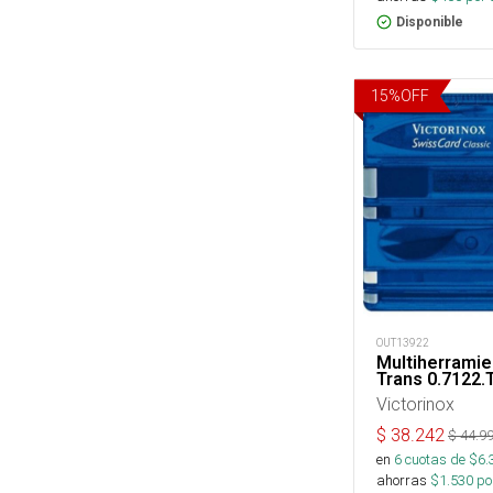
Disponible
15
%
OFF
OUT13922
Multiherramie
Trans 0.7122.
Victorinox
$
38.242
$
44.9
en
6
cuotas de $
6.
ahorras
$
1.530
por