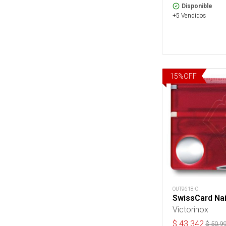
Disponible
+5 Vendidos
15
%
OFF
OUT9618-C
SwissCard Nai
Victorinox
$
43.342
$
50.9