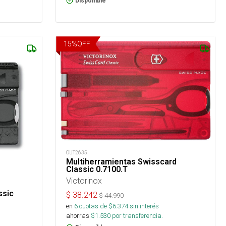
Disponible
15
%
OFF
OUT2635
Multiherramientas Swisscard
Classic 0.7100.T
Victorinox
ssic
$
38.242
$
44.990
en
6
cuotas de $
6.374
sin interés
ahorras
$
1.530
por transferencia.