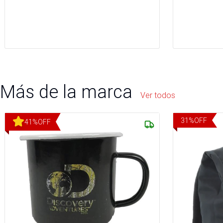
Más de la marca
Ver todos
31
%
OFF
41
%
OFF