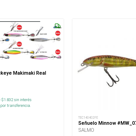
ckeye Makimaki Real
 $
1.832
sin interés
por transferencia.
TEC140402FE
Señuelo Minnow #MW_0
SALMO