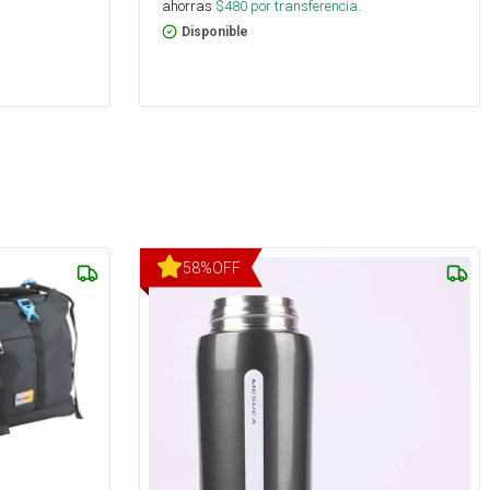
ahorras
$
480
por transferencia.
Disponible
58
%
OFF