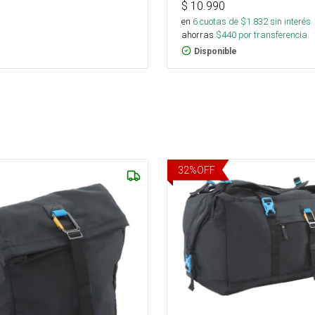
$
10.990
en
6
cuotas de $
1.832
sin interés
ahorras
$
440
por transferencia.
Disponible
32
%
OFF