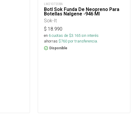
LM210720BA
Botl Sok Funda De Neopreno Para
Botellas Nalgene -946 Ml
Sok-It
$
18.990
en
6
cuotas de $
3.165
sin interés
ahorras
$
760
por transferencia.
Disponible