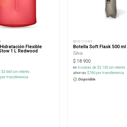
R
BEH012104FE
 Hidratación Flexible
Botella Soft Flask 500 ml
Stow 1 L Redwood
Silva
$
18.900
en
6
cuotas de $
3.150
sin interés
 $
3.665
sin interés
ahorras
$
760
por transferencia.
por transferencia.
Disponible