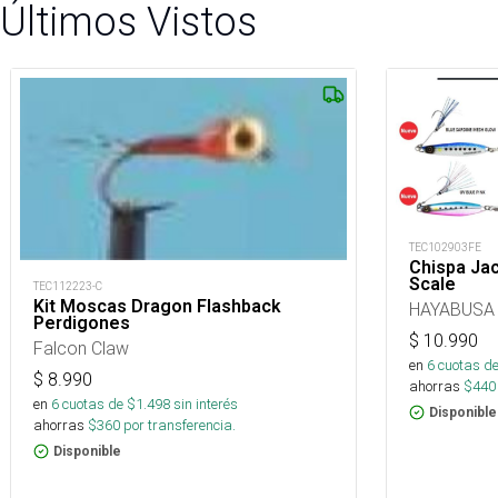
Últimos Vistos
TEC102903FE
Chispa Ja
Scale
TEC112223-C
Kit Moscas Dragon Flashback
HAYABUSA
Perdigones
$
10.990
Falcon Claw
en
6
cuotas de
$
8.990
ahorras
$
440
en
6
cuotas de $
1.498
sin interés
Disponible
ahorras
$
360
por transferencia.
Disponible