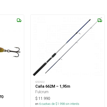
t250502
Caña 662M – 1,95m
Fulcrum
70
$
11.990
en
6
cuotas de $
1.998
sin interés