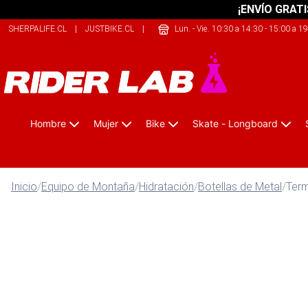
¡ENVÍO GRATI
SHERPALIFE.CL
|
JUSTBIKE.CL
|
THECLIMB.CL
Lun. - Vie. 10:30 a 14:30 - 15:00 a 1
Hombre
Mujer
Bike
Skate - Longboard
Inicio
/
Equipo de Montaña
/
Hidratación
/
Botellas de Metal
/
Term