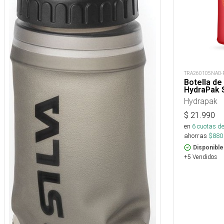
TRA260105NAD-
Botella de
HydraPak 
Hydrapak
$
21.990
en
6
cuotas de
ahorras
$
880
Disponible
+5 Vendidos