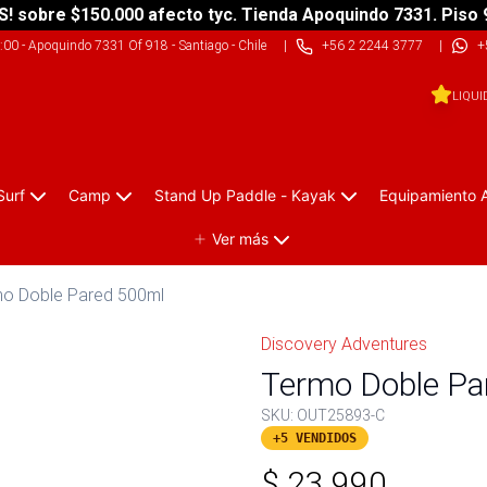
S! sobre $150.000 afecto tyc. Tienda Apoquindo 7331. Piso 
9:00
-
Apoquindo 7331 Of 918 - Santiago - Chile
|
+56 2 2244 3777
|
+
LIQUI
Surf
Camp
Stand Up Paddle - Kayak
Equipamiento 
Ver más
o Doble Pared 500ml
Discovery Adventures
Termo Doble Pa
SKU:
OUT25893-C
+5 VENDIDOS
$
23.990