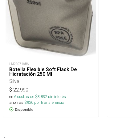
LM210716BA
Botella Flexible Soft Flask De
Hidratación 250 Ml
Silva
$
22.990
en
6
cuotas de $
3.832
sin interés
ahorras
$
920
por transferencia.
Disponible