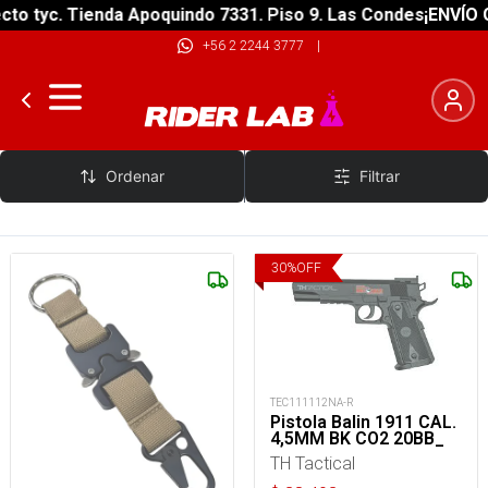
o tyc. Tienda Apoquindo 7331. Piso 9. Las Condes
¡ENVÍO GR
+56 2 2244 3777
|
TH Tactical
Ordenar
Filtrar
30
%
OFF
TEC111112NA-R
Pistola Balin 1911 CAL.
4,5MM BK CO2 20BB_
TH Tactical