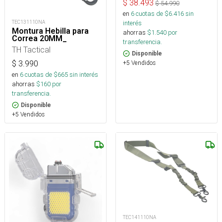
$
38.493
$
54.990
en
6
cuotas de $
6.416
sin
TEC131110NA
interés
Montura Hebilla para
ahorras
$
1.540
por
Correa 20MM_
transferencia.
TH Tactical
Disponible
$
3.990
+5 Vendidos
en
6
cuotas de $
665
sin interés
ahorras
$
160
por
transferencia.
Disponible
+5 Vendidos
TEC141110NA