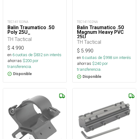
TEC141103NA
TEC141102NA
Balin Traumatico .50
Balin Traumatico .50
Poly 25U_
Magnum Heavy PVC
25U
TH Tactical
TH Tactical
$
4.990
$
5.990
en
6
cuotas de $
832
sin interés
en
6
cuotas de $
998
sin interés
ahorras
$
200
por
ahorras
$
240
por
transferencia.
transferencia.
Disponible
Disponible