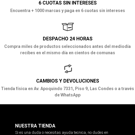
6 CUOTAS SIN INTERESES
Encuentra + 1000 marcas y paga en 6 cuotas sin intereses
DESPACHO 24 HORAS
Compra miles de productos seleccionados antes del mediodía
recibes en el mismo día en cientos de comunas
CAMBIOS Y DEVOLUCIONES
Tienda física en Av. Apoquindo 7331, Piso 9, Las Condes o a través
de WhatsApp
NUESTRA TIENDA
Si es una duda o necesitas ayuda tecnica, no dudes en