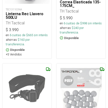
Correa Elasticada 135-
175CM_
TEC131103NA
TH Tactical
Linterna Rec Llavero
500LU
$
5.990
TH Tactical
en
6
cuotas de $
998
sin interés
ahorras
$
240
por
$
3.990
transferencia.
en
6
cuotas de $
665
sin interés
Disponible
ahorras
$
160
por
transferencia.
Disponible
+5 Vendidos