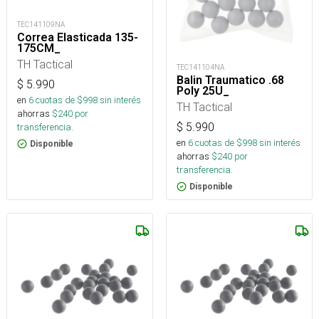
TEC141109NA
Correa Elasticada 135-
175CM_
TH Tactical
TEC141104NA
Balin Traumatico .68
$
5.990
Poly 25U_
en
6
cuotas de $
998
sin interés
TH Tactical
ahorras
$
240
por
$
5.990
transferencia.
en
6
cuotas de $
998
sin interés
Disponible
ahorras
$
240
por
transferencia.
Disponible