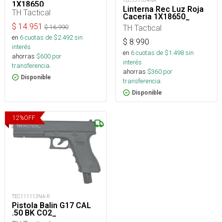
TEC131104NA
1X18650_
Linterna Rec Luz Roja
TH Tactical
Caceria 1X18650_
$
14.951
TH Tactical
$
16.990
en
6
cuotas de $
2.492
sin
$
8.990
interés
en
6
cuotas de $
1.498
sin
ahorras
$
600
por
interés
transferencia.
ahorras
$
360
por
Disponible
transferencia.
Disponible
12
%
OFF
TEC111113NA-R
Pistola Balin G17 CAL
.50 BK CO2_