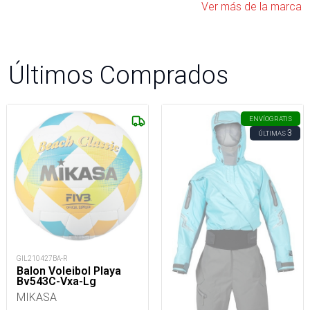
Ver más de la marca
Últimos Comprados
ENVÍO
GRATIS
3
ÚLTIMAS
GIL210427BA-R
Balon Voleibol Playa
Bv543C-Vxa-Lg
MIKASA