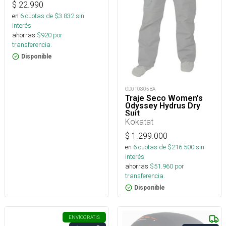
$
22.990
en
6
cuotas de $
3.832
sin
interés
ahorras
$
920
por
transferencia.
Disponible
OD010805BA
Traje Seco Women's
Odyssey Hydrus Dry
Suit
Kokatat
$
1.299.000
en
6
cuotas de $
216.500
sin
interés
ahorras
$
51.960
por
transferencia.
Disponible
ENVÍO
GRATIS