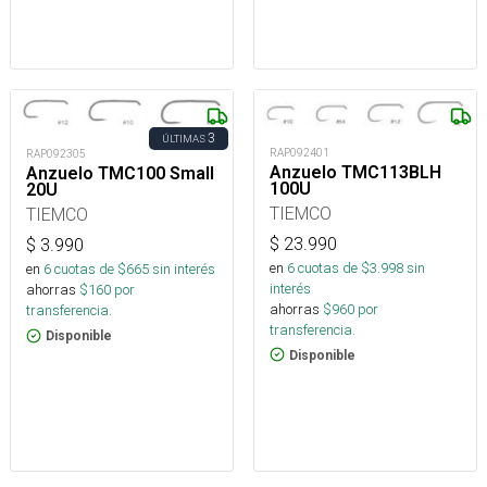
3
ÚLTIMAS
RAP092401
RAP092305
Anzuelo TMC113BLH
Anzuelo TMC100 Small
100U
20U
TIEMCO
TIEMCO
$
23.990
$
3.990
en
6
cuotas de $
3.998
sin
en
6
cuotas de $
665
sin interés
interés
ahorras
$
160
por
ahorras
$
960
por
transferencia.
transferencia.
Disponible
Disponible