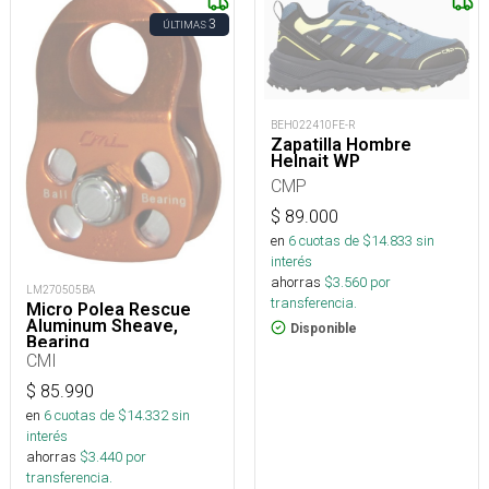
3
ÚLTIMAS
BEH022410FE-R
Zapatilla Hombre
Helnait WP
CMP
$
89.000
en
6
cuotas de $
14.833
sin
interés
ahorras
$
3.560
por
LM270505BA
transferencia.
Micro Polea Rescue
Aluminum Sheave,
Disponible
Bearing
CMI
$
85.990
en
6
cuotas de $
14.332
sin
interés
ahorras
$
3.440
por
transferencia.