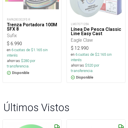
RAPA280302FE-R
Trenza Portadora 100M
LM070712BA
SFX 8
Línea De Pesca Classic
Line Easy Cast
Sufix
Eagle Claw
$
6.990
$
12.990
en
6
cuotas de $
1.165
sin
en
6
cuotas de $
2.165
sin
interés
interés
ahorras
$
280
por
ahorras
$
520
por
transferencia.
transferencia.
Disponible
Disponible
Últimos Vistos