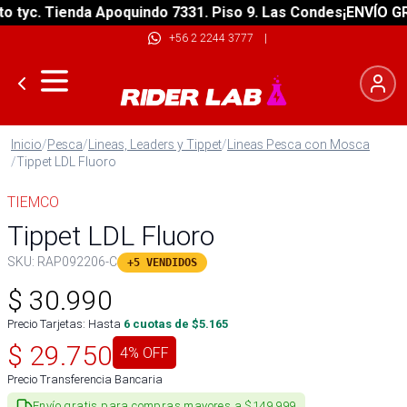
yc. Tienda Apoquindo 7331. Piso 9. Las Condes
¡ENVÍO GRATI
+56 2 2244 3777
|
Inicio
/
Pesca
/
Lineas, Leaders y Tippet
/
Lineas Pesca con Mosca
/
Tippet LDL Fluoro
TIEMCO
Tippet LDL Fluoro
SKU:
RAP092206-C
+5 VENDIDOS
$
30.990
Precio Tarjetas: Hasta
6
cuotas de $
5.165
$
29.750
4
% OFF
Precio Transferencia Bancaria
Envío gratis para compras mayores a $149.999