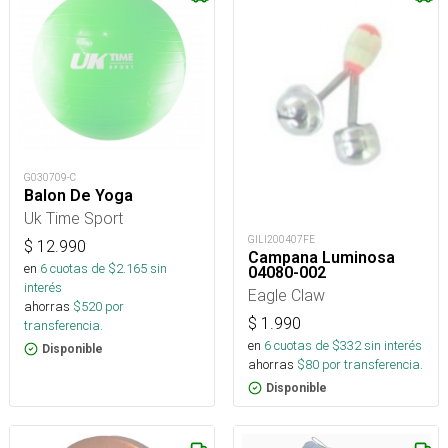
G030709-C
Balon De Yoga
Uk Time Sport
GILI200407FE
$
12.990
Campana Luminosa
en
6
cuotas de $
2.165
sin
04080-002
interés
Eagle Claw
ahorras
$
520
por
$
1.990
transferencia.
en
6
cuotas de $
332
sin interés
Disponible
ahorras
$
80
por transferencia.
Disponible