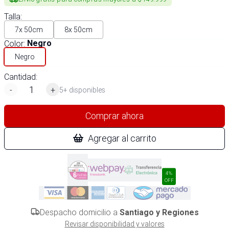
Talla
:
7x 50cm
8x 50cm
Color
:
Negro
Negro
Cantidad:
-
+
5+ disponibles
Comprar ahora
Agregar al carrito
4%
OFF
Despacho domicilio a
Santiago y Regiones
Revisar disponibilidad y valores