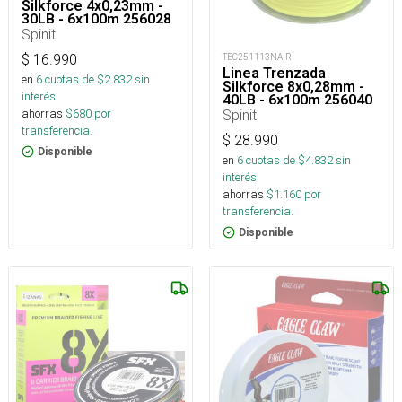
Silkforce 4x0,23mm -
30LB - 6x100m 256028
Spinit
TEC251113NA-R
$
16.990
Linea Trenzada
en
6
cuotas de $
2.832
sin
Silkforce 8x0,28mm -
interés
40LB - 6x100m 256040
Spinit
ahorras
$
680
por
transferencia.
$
28.990
Disponible
en
6
cuotas de $
4.832
sin
interés
ahorras
$
1.160
por
transferencia.
Disponible