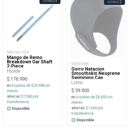
3
ÚLTIMAS
2
ÚLTIMAS
ODR012611FE-R
Mango de Remo
Breakdown Oar Shaft
OD280709BA
2-Piece
Gorro Natacion
Hyside
Smoothskin Neoprene
Swimming Cap
$
176.990
Lomo
en
6
cuotas de $
29.498
sin
$
39.900
interés
ahorras
$
7.080
por
en
6
cuotas de $
6.650
sin
transferencia.
interés
ahorras
$
1.600
por
Disponible
transferencia.
Disponible