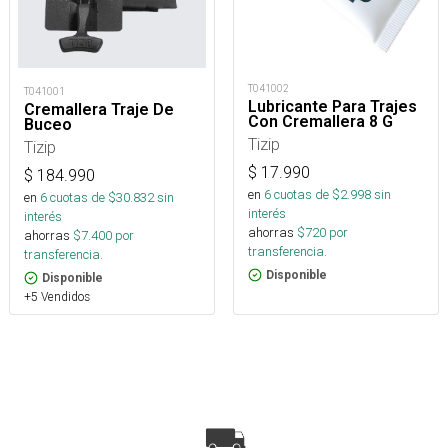
T041002
T041001
Lubricante Para Trajes
Cremallera Traje De
Con Cremallera 8 G
Buceo
Tizip
Tizip
$
17.990
$
184.990
en
6
cuotas de $
2.998
sin
en
6
cuotas de $
30.832
sin
interés
interés
ahorras
$
720
por
ahorras
$
7.400
por
transferencia.
transferencia.
Disponible
Disponible
+5 Vendidos