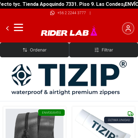
ecto tyc. Tienda Apoquindo 7331. Piso 9. Las Condes
¡ENVÍO
+56 2 2244 3777
|
Tizip
Ordenar
Filtrar
ENVÍO
GRATIS
ÚLTIMA UNIDAD