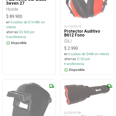
Seven 27
Hyside
$
89.900
en
6
cuotas de $
14.983
sin
interés
GILI190401FE
Protector Auditivo
ahorras
$
3.600
por
B612 Fono
transferencia.
GILI
Disponible
$
2.990
en
6
cuotas de $
498
sin interés
ahorras
$
120
por
transferencia.
Disponible
GIL200407BA