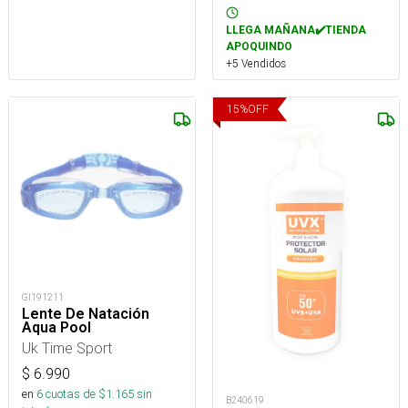
LLEGA MAÑANA✔️TIENDA
APOQUINDO
+5 Vendidos
15
%
OFF
GI191211
Lente De Natación
Aqua Pool
Uk Time Sport
$
6.990
en
6
cuotas de $
1.165
sin
B240619