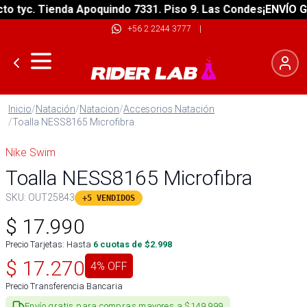
 tyc. Tienda Apoquindo 7331. Piso 9. Las Condes
¡ENVÍO GRA
+56 2 2244 3777
|
Inicio
/
Natación
/
Natacion
/
Accesorios Natación
/
Toalla NESS8165 Microfibra
Nike Swim
Toalla NESS8165 Microfibra
SKU:
OUT25843
+5 VENDIDOS
$
17.990
Precio Tarjetas: Hasta
6
cuotas de $
2.998
$
17.270
4
% OFF
Precio Transferencia Bancaria
Envío gratis para compras mayores a $149.999