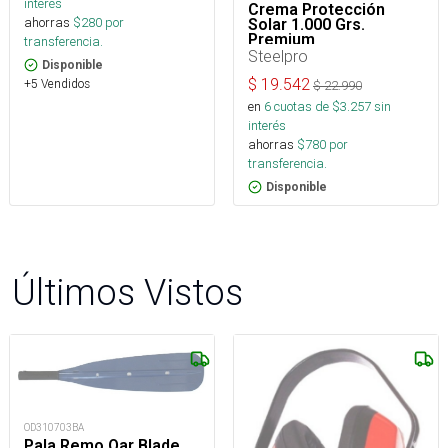
interés
Crema Protección
ahorras
$
280
por
Solar 1.000 Grs.
Premium
transferencia.
Steelpro
Disponible
$
19.542
+5 Vendidos
$
22.990
en
6
cuotas de $
3.257
sin
interés
ahorras
$
780
por
transferencia.
Disponible
Últimos Vistos
OD310703BA
Pala Remo Oar Blade