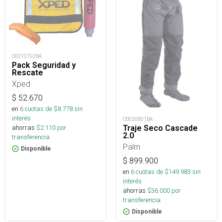
OD310702BA
Pack Seguridad y
Rescate
Xped
$
52.670
en
6
cuotas de $
8.778
sin
interés
OD030801BA
Traje Seco Cascade
ahorras
$
2.110
por
2.0
transferencia.
Palm
Disponible
$
899.900
en
6
cuotas de $
149.983
sin
interés
ahorras
$
36.000
por
transferencia.
Disponible