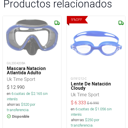
Productos relacionados
9
%
OFF
GIL200420BA
Mascara Natacion
Atlantida Adulto
Uk Time Sport
GI191212-C
Lente De Natación
$
12.990
Cloudy
en
6
cuotas de $
2.165
sin
Uk Time Sport
interés
$
6.333
$
6.990
ahorras
$
520
por
en
6
cuotas de $
1.056
sin
transferencia.
interés
Disponible
ahorras
$
250
por
transferencia.