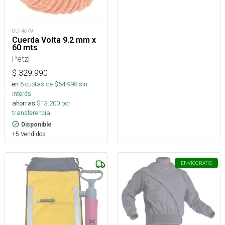
OUT4679
Cuerda Volta 9.2 mm x
60 mts
Petzl
$
329.990
en
6
cuotas de $
54.998
sin
interés
ahorras
$
13.200
por
transferencia.
Disponible
+5 Vendidos
ENVÍO
GRATIS