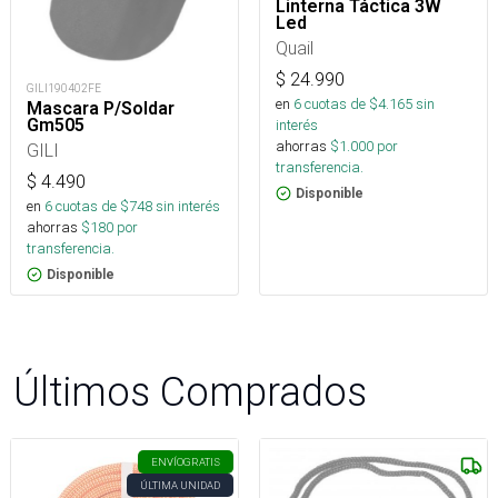
Linterna Táctica 3W
Led
Quail
$
24.990
GILI190402FE
en
6
cuotas de $
4.165
sin
Mascara P/Soldar
Gm505
interés
ahorras
$
1.000
por
GILI
transferencia.
$
4.490
Disponible
en
6
cuotas de $
748
sin interés
ahorras
$
180
por
transferencia.
Disponible
Últimos Comprados
ENVÍO
GRATIS
ÚLTIMA UNIDAD