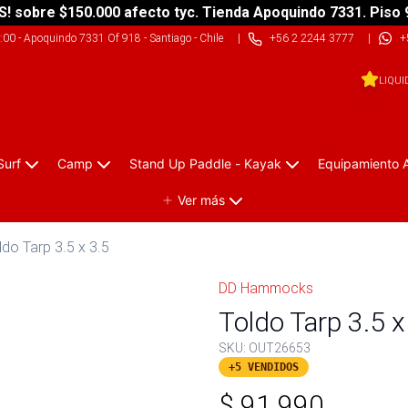
S! sobre $150.000 afecto tyc. Tienda Apoquindo 7331. Piso 
9:00
-
Apoquindo 7331 Of 918 - Santiago - Chile
|
+56 2 2244 3777
|
+
LIQUI
Surf
Camp
Stand Up Paddle - Kayak
Equipamiento 
Ver más
ldo Tarp 3.5 x 3.5
DD Hammocks
Toldo Tarp 3.5 x
SKU:
OUT26653
+5 VENDIDOS
$
91.990