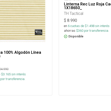
Linterna Rec Luz Roja Ca
1X18650_
TH Tactical
$
8.990
en
6
cuotas de $
1.498
sin interés
ahorras
$
360
por transferencia.
Disponible
ca 100% Algodón Línea
)
24.990
 $
3.165
sin interés
por transferencia.