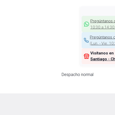
Pregúntanos 
10:30 a 14:30
Pregúntanos d
(
Lun. - Vie. 10
Visítanos en
Santiago - Ch
Despacho normal