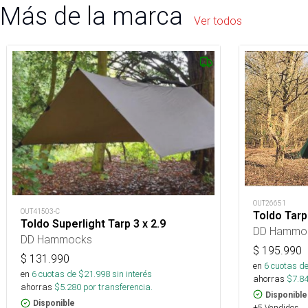
Más de la marca
Ver todos
OUT26651
OUT41503-C
Toldo Tarp
Toldo Superlight Tarp 3 x 2.9
DD Hammo
DD Hammocks
$
195.990
$
131.990
en
6
cuotas de
en
6
cuotas de $
21.998
sin interés
ahorras
$
7.8
ahorras
$
5.280
por transferencia.
Disponible
Disponible
+5 Vendidos