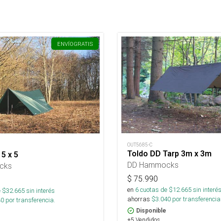
ENVÍO
GRATIS
OUT5685-C
Toldo DD Tarp 3m x 3m
 5 x 5
DD Hammocks
cks
$
75.990
en
6
cuotas de $
12.665
sin interé
 $
32.665
sin interés
ahorras
$
3.040
por transferencia
40
por transferencia.
Disponible
+5 Vendidos