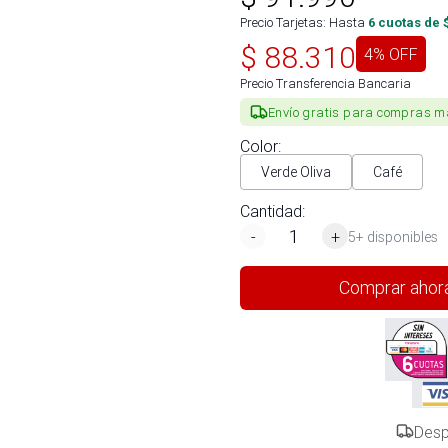
Precio Tarjetas: Hasta
6
cuotas de 
$
88.310
4
% OFF
Precio Transferencia Bancaria
Envío gratis para compras m
Color
:
Verde Oliva
Café
Cantidad:
-
+
5+ disponibles
Comprar ahor
Desp