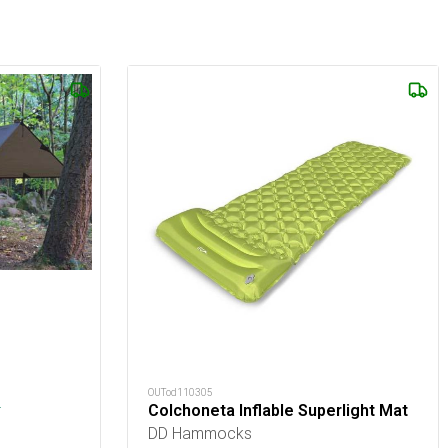
s
OUTod110305
.
Colchoneta Inflable Superlight Mat
DD Hammocks