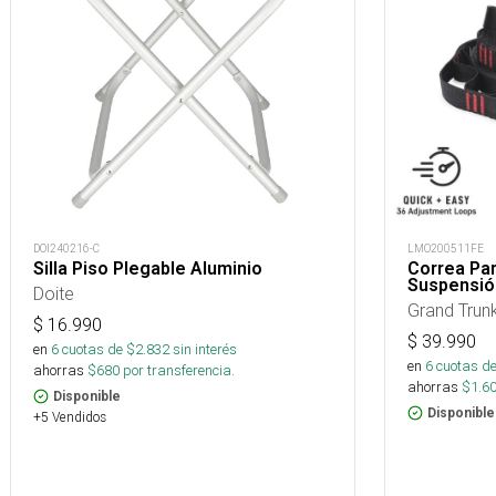
DOI240216-C
LMO200511FE
Silla Piso Plegable Aluminio
Correa Pa
Suspensió
Doite
Grand Trun
$
16.990
$
39.990
en
6
cuotas de $
2.832
sin interés
en
6
cuotas de
ahorras
$
680
por transferencia.
ahorras
$
1.6
Disponible
Disponible
+5 Vendidos