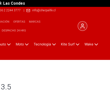
9. Las Condes
56 2 2244 3777
|
info@sherpalife.cl
DACIÓN
OFERTAS
MARCAS
DESPACHO 24 HRS
Auto
Moto
Tecnologia
Kite Surf
Wake
 3.5