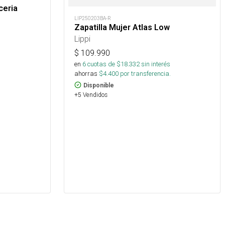
ceria
LIP250203BA-R
Zapatilla Mujer Atlas Low
Lippi
$
109.990
en
6
cuotas de $
18.332
sin interés
ahorras
$
4.400
por transferencia.
Disponible
+5 Vendidos