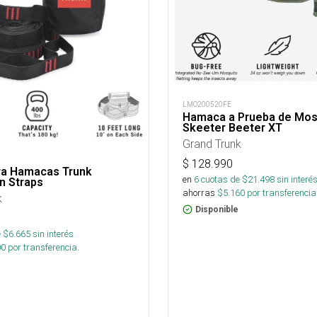
LMO200520FE
Hamaca a Prueba de Mos
Skeeter Beeter XT
Grand Trunk
$
128.990
ra Hamacas Trunk
en
6
cuotas de $
21.498
sin interé
n Straps
ahorras
$
5.160
por transferencia
k
Disponible
 $
6.665
sin interés
00
por transferencia.