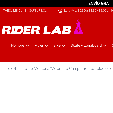
¡ENVÍO GRATI
THECLIMB.CL
|
SAFELIFE.CL
|
JUSTBIKE.CL
Lun. - Vie. 10:30 a 14:30 - 15:00 a 1
Hombre
Mujer
Bike
Skate - Longboard
Inicio
/
Equipo de Montaña
/
Mobiliario Campamento
/
Toldos
/
To