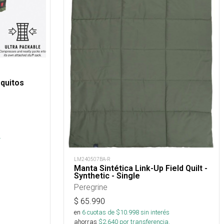
quitos
s
.
LM240507BA-R
Manta Sintética Link-Up Field Quilt -
Synthetic - Single
Peregrine
$
65.990
en
6
cuotas de $
10.998
sin interés
ahorras
$
2.640
por transferencia.