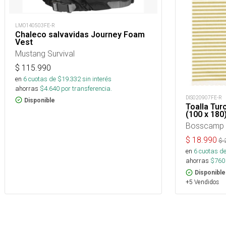
LMO140503FE-R
Chaleco salvavidas Journey Foam
Vest
Mustang Survival
$
115.990
en
6
cuotas de $
19.332
sin interés
ahorras
$
4.640
por transferencia.
DIS020907FE-R
Disponible
Toalla Tur
(100 x 180
Bosscamp
$
18.990
$
en
6
cuotas de
ahorras
$
760
Disponible
+5 Vendidos