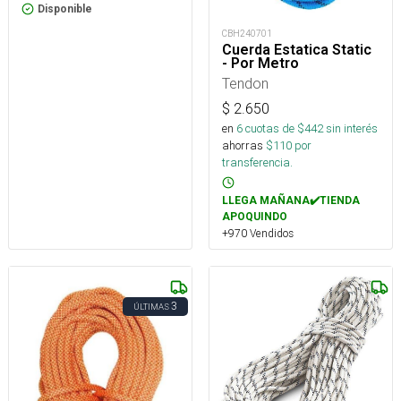
Disponible
CBH240701
Cuerda Estatica Static
- Por Metro
Tendon
$
2.650
en
6
cuotas de $
442
sin interés
ahorras
$
110
por
transferencia.
LLEGA MAÑANA✔️TIENDA
APOQUINDO
+970 Vendidos
3
ÚLTIMAS