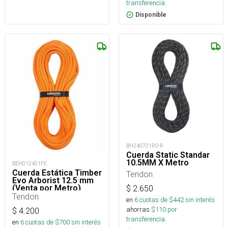
transferencia.
Disponible
BH240701RO-R
Cuerda Static Standar
10.5MM X Metro
BEH012401FE
Cuerda Estática Timber
Tendon
Evo Arborist 12.5 mm
(Venta por Metro)
$
2.650
Tendon
en
6
cuotas de $
442
sin interés
ahorras
$
110
por
$
4.200
transferencia.
en
6
cuotas de $
700
sin interés