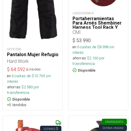
LM260508BA-R
Portaherramientas
Para Arnés Shembiner
Harness Tool Rack Y
Arborismo
CMI
$
53.990
en
6
cuotas de $
8.998
sin
OUT41398
interés
Pantalon Mujer Refugio
ahorras
$
2.160
por
Hard Work
transferencia.
$
64.592
$
75.990
Disponible
en
6
cuotas de $
10.765
sin
interés
ahorras
$
2.580
por
transferencia.
Disponible
+5 Vendidos
ENVÍO
GRATIS
ÚLTIMA UNIDAD
3
ÚLTIMAS