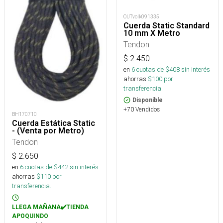
OUTvolk091335
Cuerda Static Standard
10 mm X Metro
Tendon
$
2.450
en
6
cuotas de $
408
sin interés
ahorras
$
100
por
transferencia.
Disponible
+70 Vendidos
BH170710
Cuerda Estática Static
- (Venta por Metro)
Tendon
$
2.650
en
6
cuotas de $
442
sin interés
ahorras
$
110
por
transferencia.
LLEGA MAÑANA✔️TIENDA
APOQUINDO