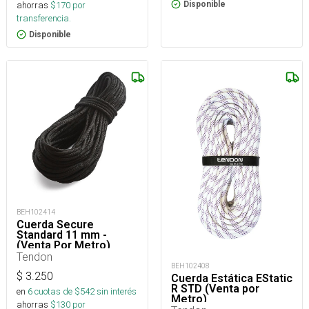
ahorras
$
170
por
Disponible
transferencia.
Disponible
BEH102414
Cuerda Secure
Standard 11 mm -
(Venta Por Metro)
Tendon
BEH102408
$
3.250
Cuerda Estática EStatic
R STD (Venta por
en
6
cuotas de $
542
sin interés
Metro)
ahorras
$
130
por