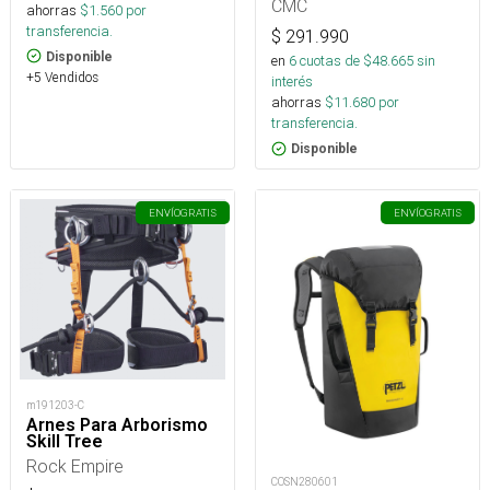
(NFPA)
CMC
ahorras
$
1.560
por
transferencia.
$
291.990
Disponible
en
6
cuotas de $
48.665
sin
+5 Vendidos
interés
ahorras
$
11.680
por
transferencia.
Disponible
ENVÍO
GRATIS
ENVÍO
GRATIS
m191203-C
Arnes Para Arborismo
Skill Tree
Rock Empire
COSN280601