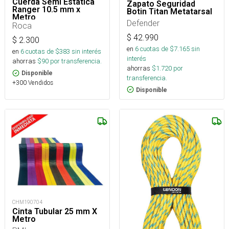
Cuerda Semi Estática
Zapato Seguridad
Ranger 10.5 mm x
Botin Titan Metatarsal
Metro
Defender
Roca
$
42.990
$
2.300
en
6
cuotas de $
7.165
sin
en
6
cuotas de $
383
sin interés
interés
ahorras
$
90
por transferencia.
ahorras
$
1.720
por
Disponible
transferencia.
+300 Vendidos
Disponible
CHM190704
Cinta Tubular 25 mm X
Metro