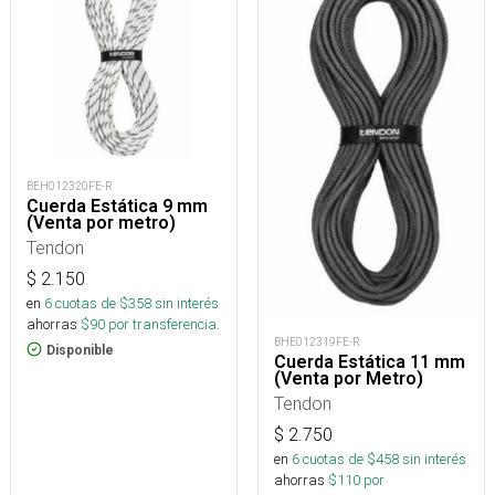
BEH012320FE-R
Cuerda Estática 9 mm
(Venta por metro)
Tendon
$
2.150
en
6
cuotas de $
358
sin interés
ahorras
$
90
por transferencia.
BHE012319FE-R
Disponible
Cuerda Estática 11 mm
(Venta por Metro)
Tendon
$
2.750
en
6
cuotas de $
458
sin interés
ahorras
$
110
por