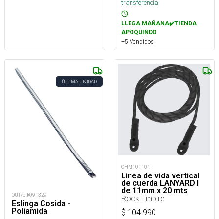
transferencia.
LLEGA MAÑANA✔️TIENDA
APOQUINDO
+5 Vendidos
ÚLTIMA UNIDAD
CHM101101
Linea de vida vertical
de cuerda LANYARD I
de 11mm x 20 mts
OUTvolk091329
Rock Empire
Eslinga Cosida -
Poliamida
$
104.990