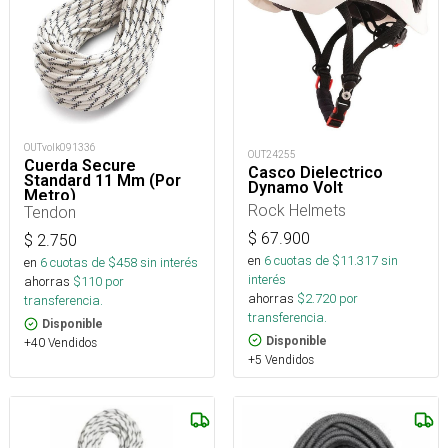
OUTvolk091336
OUT24255
Cuerda Secure
Casco Dielectrico
Standard 11 Mm (Por
Dynamo Volt
Metro)
Rock Helmets
Tendon
$
67.900
$
2.750
en
6
cuotas de $
11.317
sin
en
6
cuotas de $
458
sin interés
interés
ahorras
$
110
por
ahorras
$
2.720
por
transferencia.
transferencia.
Disponible
Disponible
+40 Vendidos
+5 Vendidos