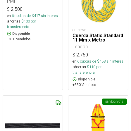
PMI
$
2.500
en
6
cuotas de $
417
sin interés
ahorras
$
100
por
transferencia.
OUT18291
Disponible
Cuerda Static Standard
+310 Vendidos
11 Mm x Metro
Tendon
$
2.750
en
6
cuotas de $
458
sin interés
ahorras
$
110
por
transferencia.
Disponible
+550 Vendidos
ENVÍO
GRATIS