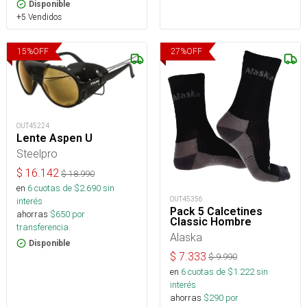
Disponible
+5 Vendidos
15
%
OFF
27
%
OFF
OUT45224
Lente Aspen U
Steelpro
$
16.142
$
18.990
en
6
cuotas de $
2.690
sin
OUT45356
interés
Pack 5 Calcetines
ahorras
$
650
por
Classic Hombre
transferencia.
Alaska
Disponible
$
7.333
$
9.990
en
6
cuotas de $
1.222
sin
interés
ahorras
$
290
por