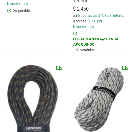
Tendon
transferencia.
$
2.450
Disponible
en
6
cuotas de $
408
sin interés
ahorras
$
100
por
transferencia.
LLEGA MAÑANA✔️TIENDA
APOQUINDO
+20 Vendidos