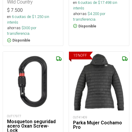
Wild Country
en
6
cuotas de $
17.498
sin
interés
$
7.500
ahorras
$
4.200
por
en
6
cuotas de $
1.250
sin
transferencia.
interés
Disponible
ahorras
$
300
por
transferencia.
Disponible
15
%
OFF
OUT17977
OUT41409
Mosqueton seguridad
Parka Mujer Cochamo
acero Oxan Screw-
Pro
Lock