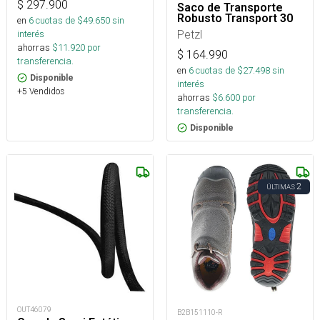
$
297.900
Saco de Transporte
Robusto Transport 30
en
6
cuotas de $
49.650
sin
Petzl
interés
ahorras
$
11.920
por
$
164.990
transferencia.
en
6
cuotas de $
27.498
sin
Disponible
interés
+5 Vendidos
ahorras
$
6.600
por
transferencia.
Disponible
2
ÚLTIMAS
OUT46079
B2B151110-R