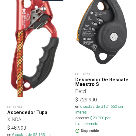
OUT34328
Descensor De Rescate
Maestro S
Petzl
$
729.900
en
6
cuotas de $
121.650
sin
OUT41784
Ascendedor Tupa
interés
ahorras
$
29.200
por
XINDA
transferencia.
$
48.990
Disponible
en
6
cuotas de $
8.165
sin