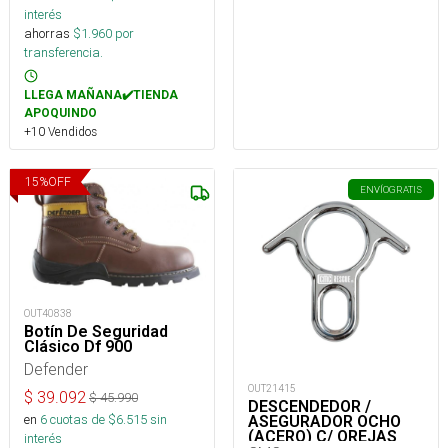
interés
ahorras
$
1.960
por
transferencia.
LLEGA MAÑANA✔️TIENDA
APOQUINDO
+10 Vendidos
15
%
OFF
ENVÍO
GRATIS
OUT40838
Botín De Seguridad
Clásico Df 900
Defender
OUT21415
$
39.092
$
45.990
DESCENDEDOR /
en
6
cuotas de $
6.515
sin
ASEGURADOR OCHO
(ACERO) C/ OREJAS
interés