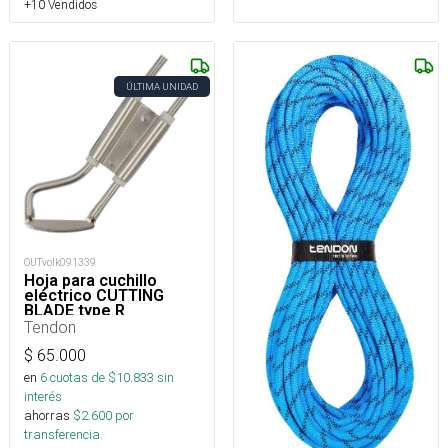
+10 Vendidos
ÚLTIMA UNIDAD
OUTvolk091339
Hoja para cuchillo
eléctrico CUTTING
BLADE type R
Tendon
$
65.000
en
6
cuotas de $
10.833
sin
interés
ahorras
$
2.600
por
transferencia.