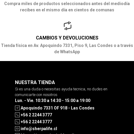
Compra miles de productos seleccionados antes del mediodía
recibes en el mismo día en cientos de comunas
CAMBIOS Y DEVOLUCIONES
Tienda física en Av. Apoquindo 7331, Piso 9, Las Condes o a través
de WhatsApp
NUESTRA TIENDA
Si es una duda o necesitas ayuda tecnica, no dudes en
comunicarte con nosotros
Lun. - Vie. 10:30 a 14:30 - 15:00 a 19:00
Apoquindo 7331 OF 918 - Las Condes
+56 2 2244 3777
+56 2 2244 3777
info@sherpalife.cl