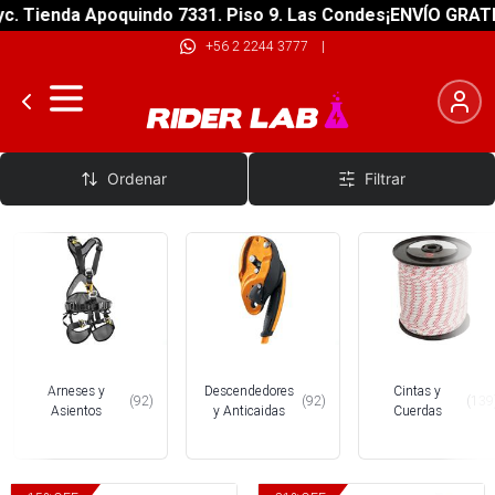
enda Apoquindo 7331. Piso 9. Las Condes
¡ENVÍO GRATIS! sob
+56 2 2244 3777
|
Trabajo - Rescate Altura
Ordenar
Filtrar
Arneses y
Descendedores
Cintas y
(
92
)
(
92
)
(
139
Asientos
y Anticaidas
Cuerdas