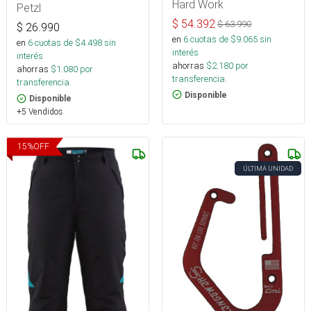
Hard Work
Petzl
$
54.392
$
63.990
$
26.990
en
6
cuotas de $
9.065
sin
en
6
cuotas de $
4.498
sin
interés
interés
ahorras
$
2.180
por
ahorras
$
1.080
por
transferencia.
transferencia.
Disponible
Disponible
+5 Vendidos
15
%
OFF
ÚLTIMA UNIDAD