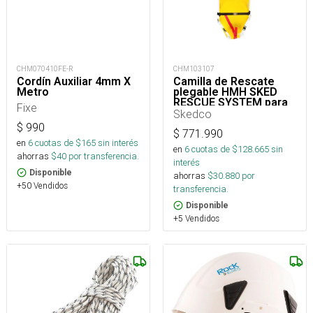
CHM070410FE-R
CHM103107
Cordín Auxiliar 4mm X
Camilla de Rescate
Metro
plegable HMH SKED
RESCUE SYSTEM para
Fixe
hazmat y hopitales con
Skedco
cintas
$
990
$
771.990
en
6
cuotas de $
165
sin interés
en
6
cuotas de $
128.665
sin
ahorras
$
40
por transferencia.
interés
Disponible
ahorras
$
30.880
por
+50 Vendidos
transferencia.
Disponible
+5 Vendidos