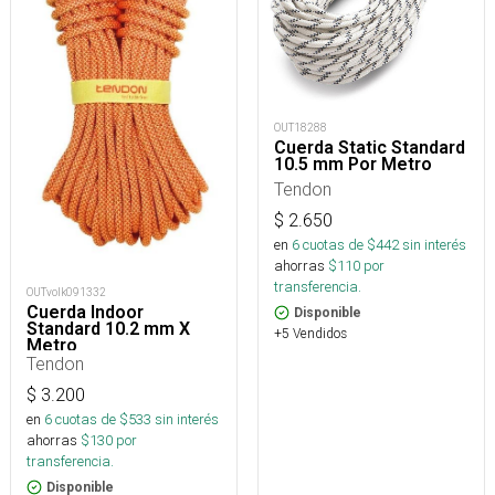
OUT18288
Cuerda Static Standard
10.5 mm Por Metro
Tendon
$
2.650
en
6
cuotas de $
442
sin interés
ahorras
$
110
por
transferencia.
OUTvolk091332
Cuerda Indoor
Disponible
Standard 10.2 mm X
+5 Vendidos
Metro
Tendon
$
3.200
en
6
cuotas de $
533
sin interés
ahorras
$
130
por
transferencia.
Disponible