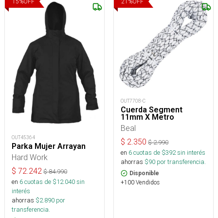
15
%
OFF
21
%
OFF
OUT7708-C
Cuerda Segment
11mm X Metro
Beal
OUT45364
$
2.350
$
2.990
Parka Mujer Arrayan
en
6
cuotas de $
392
sin interés
Hard Work
ahorras
$
90
por transferencia.
$
72.242
$
84.990
Disponible
en
6
cuotas de $
12.040
sin
+100 Vendidos
interés
ahorras
$
2.890
por
transferencia.