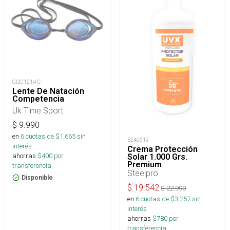
GI201214-C
Lente De Natación
Competencia
Uk Time Sport
$
9.990
en
6
cuotas de $
1.665
sin
B240619
interés
Crema Protección
ahorras
$
400
por
Solar 1.000 Grs.
Premium
transferencia.
Steelpro
Disponible
$
19.542
$
22.990
en
6
cuotas de $
3.257
sin
interés
ahorras
$
780
por
transferencia.