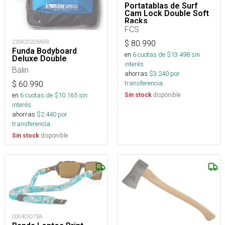
Portatablas de Surf
Cam Lock Double Soft
Racks
FCS
22682026BARB
$
80.990
Funda Bodyboard
en
6
cuotas de $
13.498
sin
Deluxe Double
interés
Balin
ahorras
$
3.240
por
transferencia.
$
60.990
en
6
cuotas de $
10.165
sin
disponible
Sin stock
interés
ahorras
$
2.440
por
transferencia.
disponible
Sin stock
OD040507BA