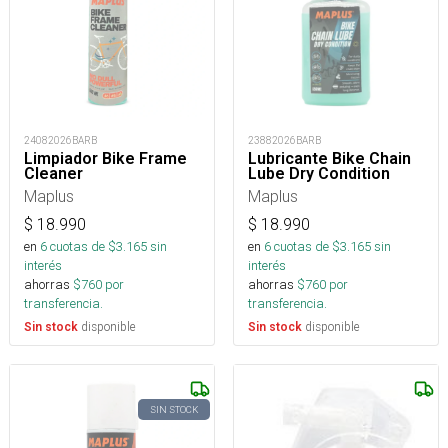
24082026BARB
23882026BARB
Limpiador Bike Frame
Lubricante Bike Chain
Cleaner
Lube Dry Condition
Maplus
Maplus
$
18.990
$
18.990
en
6
cuotas de $
3.165
sin
en
6
cuotas de $
3.165
sin
interés
interés
ahorras
$
760
por
ahorras
$
760
por
transferencia.
transferencia.
disponible
disponible
Sin stock
Sin stock
SIN STOCK