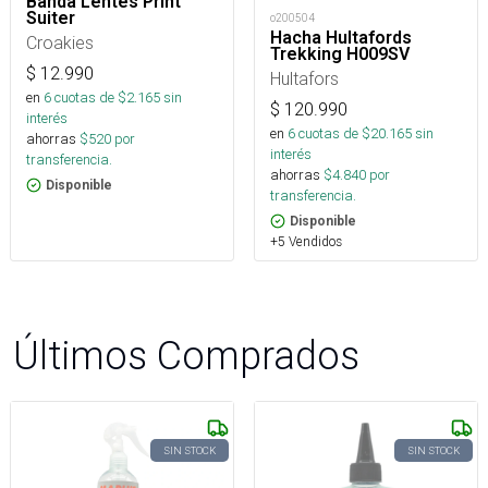
Banda Lentes Print
Suiter
o200504
Hacha Hultafords
Croakies
Trekking H009SV
$
12.990
Hultafors
en
6
cuotas de $
2.165
sin
$
120.990
interés
en
6
cuotas de $
20.165
sin
ahorras
$
520
por
interés
transferencia.
ahorras
$
4.840
por
Disponible
transferencia.
Disponible
+5 Vendidos
Últimos Comprados
SIN STOCK
SIN STOCK