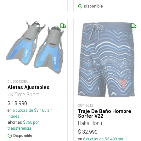
Disponible
GIL200423BA
Aletas Ajustables
Uk Time Sport
$
18.990
OUT43612
en
6
cuotas de $
3.165
sin
Traje De Baño Hombre
Sorfer V22
interés
ahorras
$
760
por
Haka Honu
transferencia.
$
32.990
Disponible
en
6
cuotas de $
5.498
sin