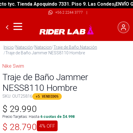
 tyc. Tienda Apoquindo 7331. Piso 9. Las Condes
¡ENVÍO GRA
+56 2 2244 3777
|
Inicio
/
Natación
/
Natacion
/
Traje de Baño Natación
/
Traje de Baño Jammer NESS8110 Hombre
Nike Swim
Traje de Baño Jammer
NESS8110 Hombre
SKU:
OUT25816
+5 VENDIDOS
$
29.990
Precio Tarjetas: Hasta
6
cuotas de $
4.998
$
28.790
4
% OFF