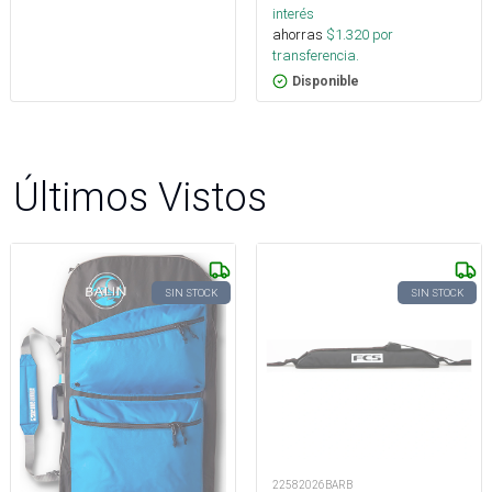
interés
ahorras
$
1.320
por
transferencia.
Disponible
Últimos Vistos
SIN STOCK
SIN STOCK
22582026BARB