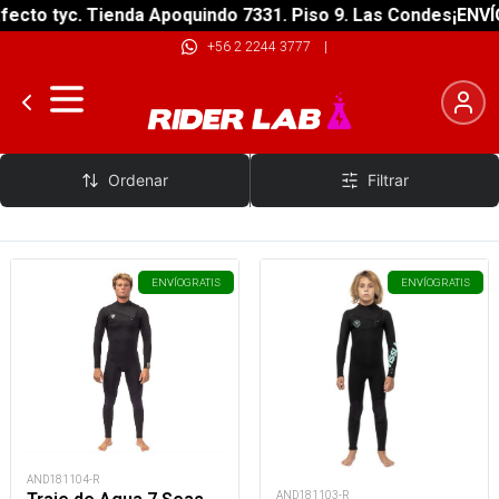
ecto tyc. Tienda Apoquindo 7331. Piso 9. Las Condes
¡ENVÍO
+56 2 2244 3777
|
Vissla
Ordenar
Filtrar
ENVÍO
GRATIS
ENVÍO
GRATIS
AND181104-R
AND181103-R