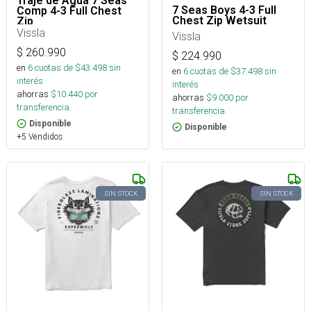
Traje de Agua 7 Seas
7 Seas Boys 4-3 Full
Comp 4-3 Full Chest
Chest Zip Wetsuit
Zip
Vissla
Vissla
$
260.990
$
224.990
en
6
cuotas de $
43.498
sin
en
6
cuotas de $
37.498
sin
interés
interés
ahorras
$
10.440
por
ahorras
$
9.000
por
transferencia.
transferencia.
Disponible
Disponible
+5 Vendidos
SIN STOCK
SIN STOCK