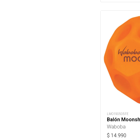
LMO190505FE
Balón Moonsh
Waboba
$
14.990