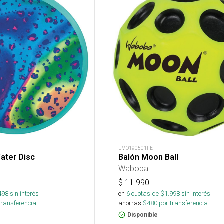
LMO190501FE
ater Disc
Balón Moon Ball
Waboba
$
11.990
498
sin interés
en
6
cuotas de $
1.998
sin interés
transferencia.
ahorras
$
480
por transferencia.
Disponible