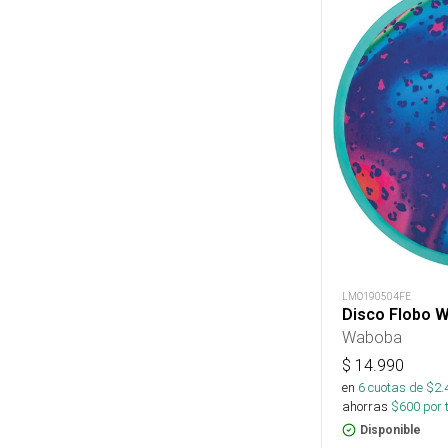
LMO190504FE
Disco Flobo W
Waboba
$
14.990
en
6
cuotas de $
2.
ahorras
$
600
por 
Disponible