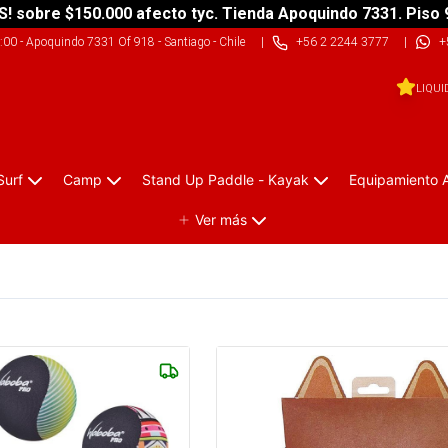
S! sobre $150.000 afecto tyc. Tienda Apoquindo 7331. Piso 
9:00
-
Apoquindo 7331 Of 918 - Santiago - Chile
|
+56 2 2244 3777
|
+
LIQUI
Surf
Camp
Stand Up Paddle - Kayak
Equipamiento 
Ver más