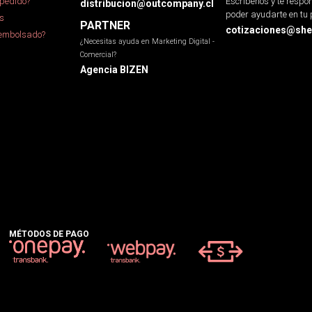
pedido?
Escríbenos y te resp
distribucion@outcompany.cl
poder ayudarte en tu 
s
PARTNER
cotizaciones@sher
eembolsado?
¿Necesitas ayuda en Marketing Digital -
Comercial?
Agencia BIZEN
MÉTODOS DE PAGO