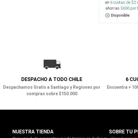
en
6
cuotas de $
2.
ahorras
$
600
por 
Disponible
DESPACHO A TODO CHILE
6 CU
Despachamos Gratis a Santiago y Regiones por
Encuentra + 10
compras sobre $150.000
NUESTRA TIENDA
SOBRE TU P