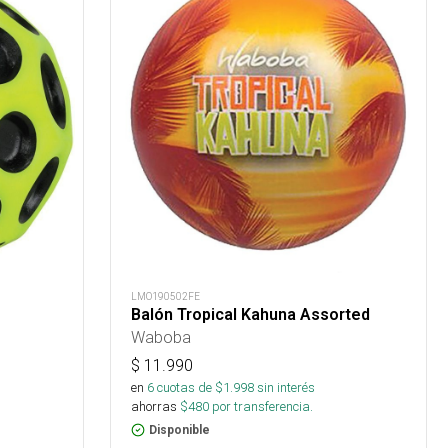
LMO190502FE
Balón Tropical Kahuna Assorted
Waboba
$
11.990
en
6
cuotas de $
1.998
sin interés
ahorras
$
480
por transferencia.
Disponible