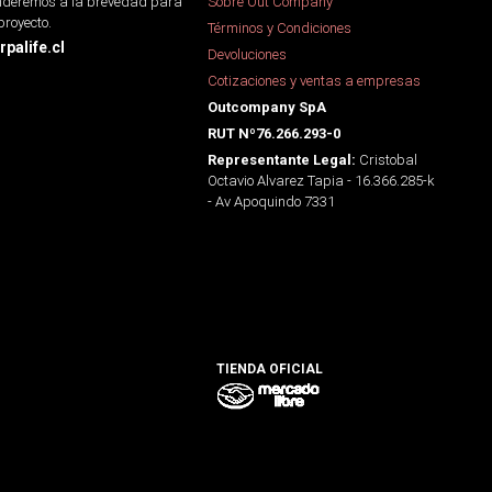
onderemos a la brevedad para
Sobre Out Company
proyecto.
Términos y Condiciones
palife.cl
Devoluciones
Cotizaciones y ventas a empresas
Outcompany SpA
RUT Nº76.266.293-0
Cristobal
Representante Legal:
Octavio Alvarez Tapia - 16.366.285-k
- Av Apoquindo 7331
TIENDA OFICIAL