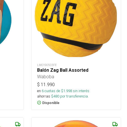
LMO190503FE
Balón Zag Ball Assorted
Waboba
$
11.990
en
6
cuotas de $
1.998
sin interés
ahorras
$
480
por transferencia.
Disponible