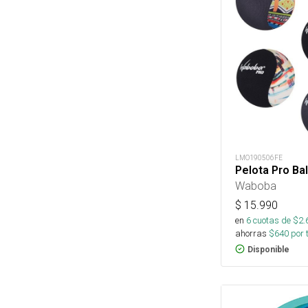
LMO190506FE
Pelota Pro Bal
Waboba
$
15.990
en
6
cuotas de $
2.
ahorras
$
640
por 
Disponible