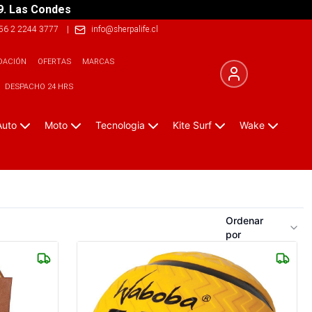
9. Las Condes
56 2 2244 3777
|
info@sherpalife.cl
DACIÓN
OFERTAS
MARCAS
DESPACHO 24 HRS
Auto
Moto
Tecnologia
Kite Surf
Wake
Ordenar
por