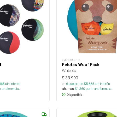
LMO190507FE
l
Pelotas Woof Pack
Waboba
$
33.990
665
sin interés
en
6
cuotas de $
5.665
sin interés
transferencia.
ahorras
$
1.360
por transferencia.
Disponible