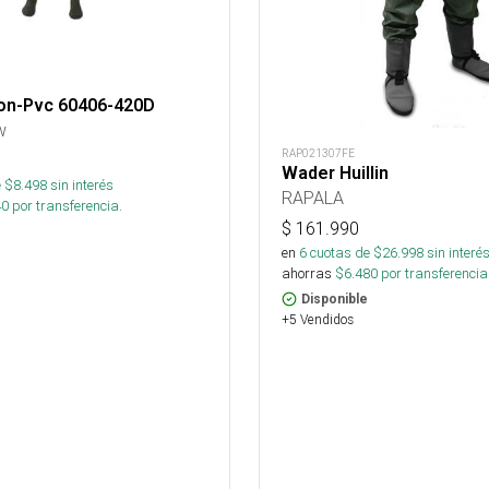
on-Pvc 60406-420D
w
RAP021307FE
Wader Huillin
 $
8.498
sin interés
RAPALA
40
por transferencia.
$
161.990
en
6
cuotas de $
26.998
sin interé
ahorras
$
6.480
por transferencia
Disponible
+5 Vendidos