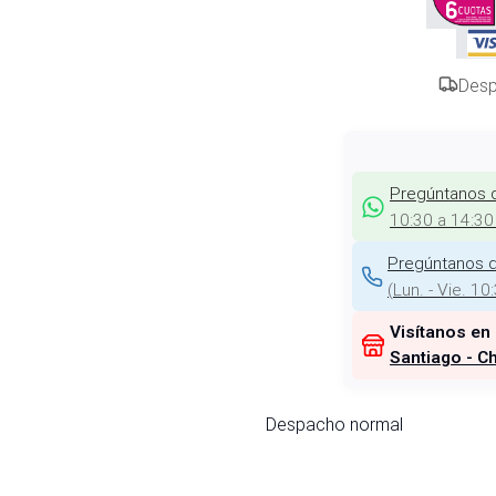
Desp
Pregúntanos 
10:30 a 14:30
Pregúntanos d
(
Lun. - Vie. 10
Visítanos en
Santiago - Ch
Despacho normal