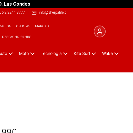
9. Las Condes
56 2 2244 3777
|
info@sherpalife.cl
DACIÓN
OFERTAS
MARCAS
DESPACHO 24 HRS
Auto
Moto
Tecnologia
Kite Surf
Wake
.990