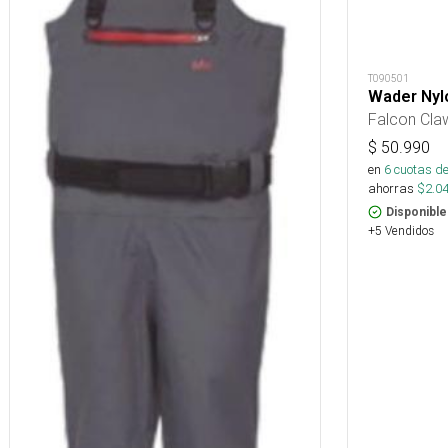
T090501
Wader Nyl
Falcon Cla
$
50.990
en
6
cuotas de
ahorras
$
2.0
Disponible
+5 Vendidos