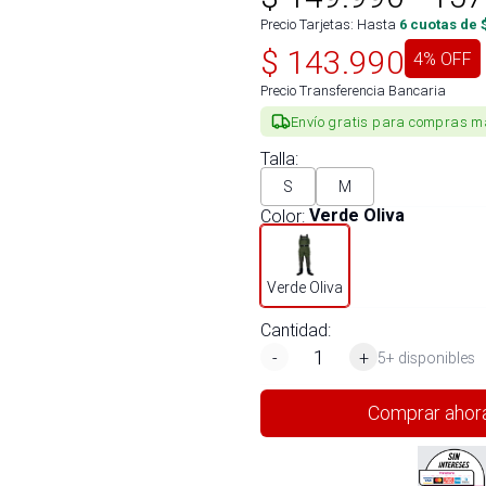
Precio Tarjetas: Hasta
6
cuotas de 
$
143.990
4
% OFF
Precio Transferencia Bancaria
Envío gratis para compras m
Talla
:
S
M
Color
:
Verde Oliva
Verde Oliva
Cantidad:
-
+
5+ disponibles
Comprar ahor