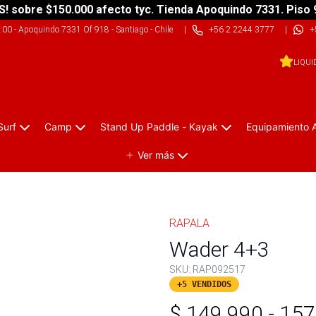
S! sobre $150.000 afecto tyc. Tienda Apoquindo 7331. Piso 
9:00
-
Apoquindo 7331 Of 918 - Santiago - Chile
|
+56 2 2244 3777
|
+
LIQUI
Surf
Camp
Stand Up Paddle - Kayak
Equipamiento 
Ver más
RAPALA
Wader 4+3
SKU:
RAP092517
+5 VENDIDOS
$
149.990
-
157