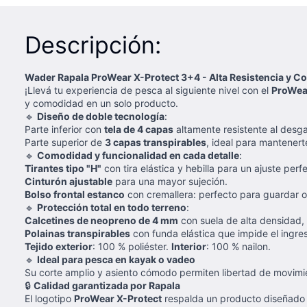
Descripción:
Wader Rapala ProWear X-Protect 3+4 - Alta Resistencia y 
¡Llevá tu experiencia de pesca al siguiente nivel con el
ProWea
y comodidad en un solo producto.
🔹
Diseño de doble tecnología
:
Parte inferior con
tela de 4 capas
altamente resistente al desga
Parte superior de
3 capas transpirables
, ideal para mantener
🔹
Comodidad y funcionalidad en cada detalle
:
Tirantes tipo "H"
con tira elástica y hebilla para un ajuste perf
Cinturón ajustable
para una mayor sujeción.
Bolso frontal estanco
con cremallera: perfecto para guardar o
🔹
Protección total en todo terreno
:
Calcetines de neopreno de 4 mm
con suela de alta densidad, 
Polainas transpirables
con funda elástica que impide el ingre
Tejido exterior
: 100 % poliéster.
Interior
: 100 % nailon.
🔹
Ideal para pesca en kayak o vadeo
Su corte amplio y asiento cómodo permiten libertad de movimi
🔒
Calidad garantizada por Rapala
El logotipo
ProWear X-Protect
respalda un producto diseñado c