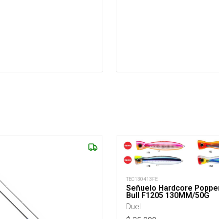
TEC130413FE
Señuelo Hardcore Popper
Bull F1205 130MM/50G
Duel