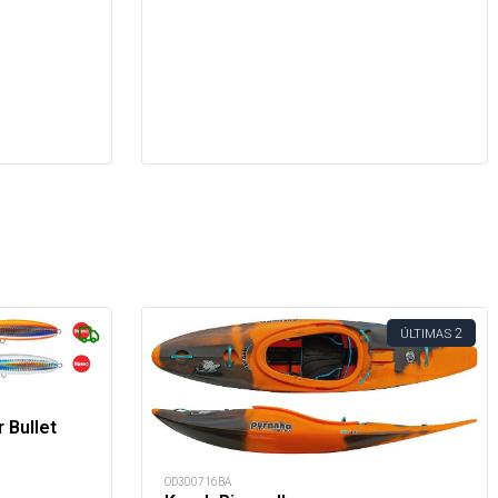
2
ÚLTIMAS
 Bullet
OD300716BA