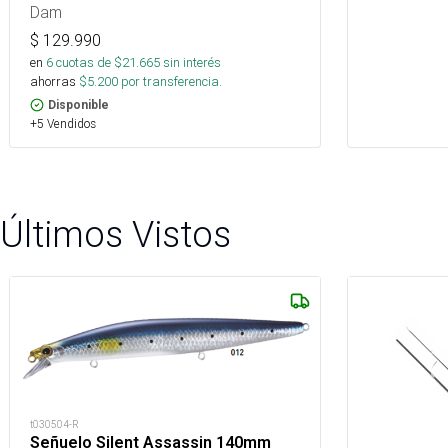
Dam
$
129.990
en
6
cuotas de $
21.665
sin interés
ahorras
$
5.200
por transferencia.
Disponible
+5 Vendidos
Últimos Vistos
t030504-R
Señuelo Silent Assassin 140mm