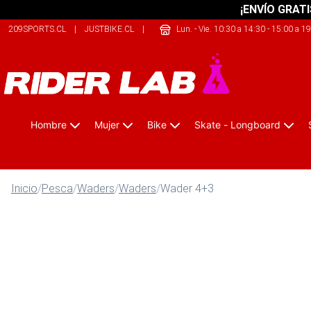
¡ENVÍO GRATI
209SPORTS.CL
|
JUSTBIKE.CL
|
THECLIMB.CL
Lun. - Vie. 10:30 a 14:30 - 15:00 a 1
Hombre
Mujer
Bike
Skate - Longboard
Inicio
/
Pesca
/
Waders
/
Waders
/
Wader 4+3