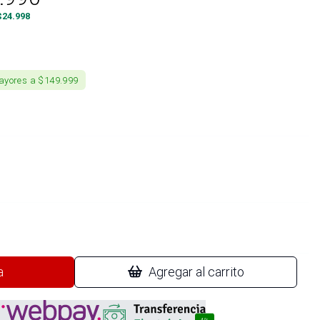
$
24.998
ayores a $149.999
a
Agregar al carrito
4%