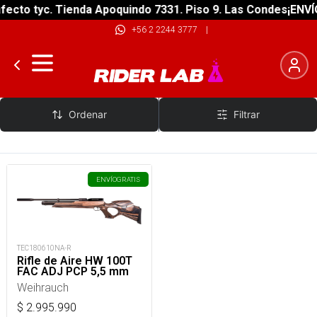
ecto tyc. Tienda Apoquindo 7331. Piso 9. Las Condes
¡ENVÍO
+56 2 2244 3777
|
Weihrauch
Ordenar
Filtrar
ENVÍO
GRATIS
TEC180610NA-R
Rifle de Aire HW 100T
FAC ADJ PCP 5,5 mm
Weihrauch
$
2.995.990