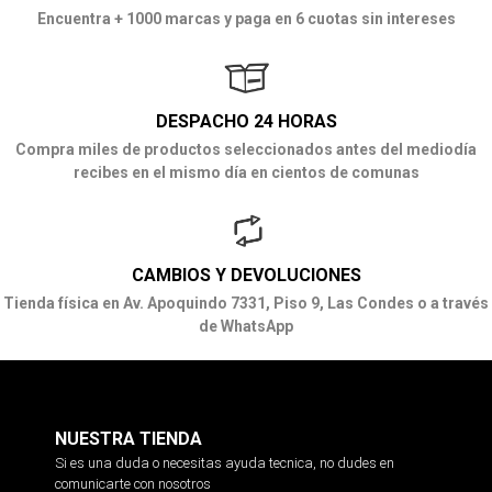
Encuentra + 1000 marcas y paga en 6 cuotas sin intereses
DESPACHO 24 HORAS
Compra miles de productos seleccionados antes del mediodía
recibes en el mismo día en cientos de comunas
CAMBIOS Y DEVOLUCIONES
Tienda física en Av. Apoquindo 7331, Piso 9, Las Condes o a través
de WhatsApp
NUESTRA TIENDA
Si es una duda o necesitas ayuda tecnica, no dudes en
comunicarte con nosotros