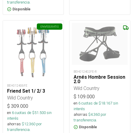
transferencia.
Disponible
ENVÍO
GRATIS
BEH012402FE-R
Arnés Hombre Session
2.0
BEH012406FE
Wild Country
Friend Set 1/ 2/ 3
$
109.000
Wild Country
en
6
cuotas de $
18.167
sin
$
309.000
interés
en
6
cuotas de $
51.500
sin
ahorras
$
4.360
por
interés
transferencia.
ahorras
$
12.360
por
Disponible
transferencia.