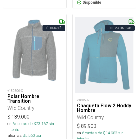
Disponible
2
ÚLTIMAS
ÚLTIMA UNIDAD
v180506-C
Polar Hombre
v180507
Transition
Chaqueta Flow 2 Hoddy
Wild Country
Hombre
$
139.000
Wild Country
en
6
cuotas de $
23.167
sin
$
89.900
interés
en
6
cuotas de $
14.983
sin
ahorras
$
5.560
por
interés