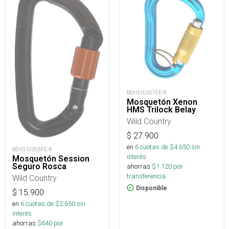
BEH310307FE-R
Mosquetón Xenon
HMS Trilock Belay
Wild Country
$
27.900
en
6
cuotas de $
4.650
sin
BEH310303FE-R
interés
Mosquetón Session
Seguro Rosca
ahorras
$
1.120
por
transferencia.
Wild Country
Disponible
$
15.900
en
6
cuotas de $
2.650
sin
interés
ahorras
$
640
por