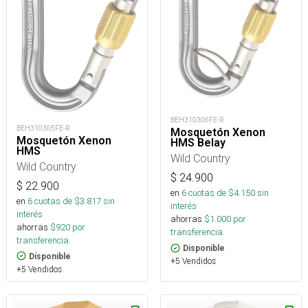
BEH310306FE-R
BEH310305FE-R
Mosquetón Xenon
Mosquetón Xenon
HMS Belay
HMS
Wild Country
Wild Country
$
24.900
$
22.900
en
6
cuotas de $
4.150
sin
en
6
cuotas de $
3.817
sin
interés
interés
ahorras
$
1.000
por
ahorras
$
920
por
transferencia.
transferencia.
Disponible
Disponible
+5 Vendidos
+5 Vendidos