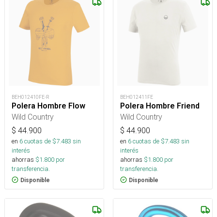
BEH012410FE-R
BEH012411FE
Polera Hombre Flow
Polera Hombre Friend
Wild Country
Wild Country
$
44.900
$
44.900
en
6
cuotas de $
7.483
sin
en
6
cuotas de $
7.483
sin
interés
interés
ahorras
$
1.800
por
ahorras
$
1.800
por
transferencia.
transferencia.
Disponible
Disponible