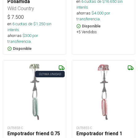
Poliamida
en
6
cuotas de $
16.650
sin
interés
Wild Country
ahorras
$
4.000
por
$
7.500
transferencia.
en
6
cuotas de $
1.250
sin
Disponible
interés
+5 Vendidos
ahorras
$
300
por
transferencia.
Disponible
ÚLTIMA UNIDAD
OUT6858-C
OUT6855-C
Empotrador friend 0.75
Empotrador friend 1