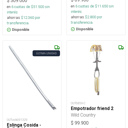
$
309.000
en
6
cuotas de $
11.650
sin
en
6
cuotas de $
51.500
sin
interés
interés
ahorras
$
2.800
por
ahorras
$
12.360
por
transferencia.
transferencia.
Disponible
Disponible
ÚLTIMA UNIDAD
OUT6859-C
Empotrador friend 2
Wild Country
OUTvolk091329
$
99.900
Eslinga Cosida -