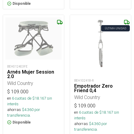
Disponible
ÚLTIMA UNIDAD
BEH012403FE
Arnés Mujer Session
2.0
BEH102418-R
Wild Country
Empotrador Zero
Friend 0,4
$
109.000
Wild Country
en
6
cuotas de $
18.167
sin
interés
$
109.000
ahorras
$
4.360
por
en
6
cuotas de $
18.167
sin
transferencia.
interés
Disponible
ahorras
$
4.360
por
transferencia.