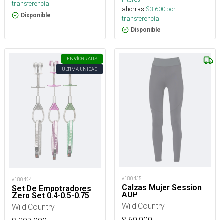
transferencia.
ahorras
$
3.600
por
Disponible
transferencia.
Disponible
ENVÍO
GRATIS
ÚLTIMA UNIDAD
v180435
v180424
Calzas Mujer Session
Set De Empotradores
AOP
Zero Set 0.4-0.5-0.75
Wild Country
Wild Country
$
69.900