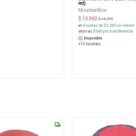
ml)
Mountainflow
$
13.592
$
16.990
en
6
cuotas de $
2.265
sin interés
ahorras
$
540
por transferencia.
Disponible
+10 Vendidos