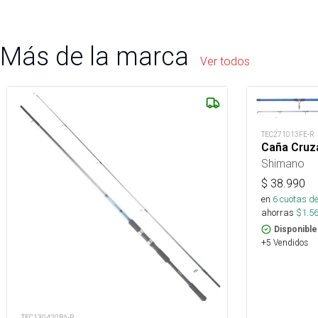
Más de la marca
Ver todos
TEC271013FE-R
Caña Cruz
Shimano
$
38.990
en
6
cuotas de
ahorras
$
1.5
Disponible
+5 Vendidos
TEC130420BA-R