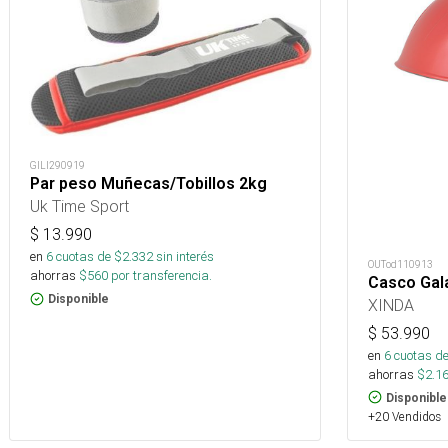
GILI290919
Par peso Muñecas/Tobillos 2kg
Uk Time Sport
$
13.990
en
6
cuotas de $
2.332
sin interés
OUTod110913
ahorras
$
560
por transferencia.
Casco Gal
Disponible
XINDA
$
53.990
en
6
cuotas de
ahorras
$
2.1
Disponible
+20 Vendidos