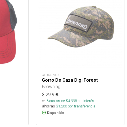
GILI0307004
Gorro De Caza Digi Forest
Browning
$
29.990
en
6
cuotas de $
4.998
sin interés
ahorras
$
1.200
por transferencia.
Disponible