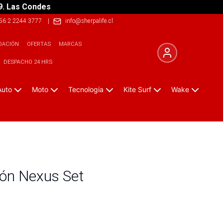
9. Las Condes
56 2 2244 3777
|
info@sherpalife.cl
DACIÓN
OFERTAS
MARCAS
DESPACHO 24 HRS
Auto
Moto
Tecnologia
Kite Surf
Wake
ión Nexus Set