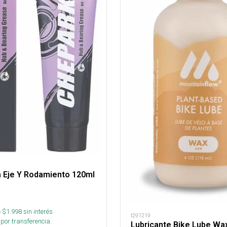
a Eje Y Rodamiento 120ml
 $
1.998
sin interés
t291219
por transferencia.
Lubricante Bike Lube Wax