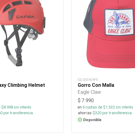
GILI200424FE
axy Climbing Helmet
Gorro Con Malla
Eagle Claw
$
7.990
 $
8.998
sin interés
en
6
cuotas de $
1.332
sin interés
60
por transferencia.
ahorras
$
320
por transferencia.
Disponible