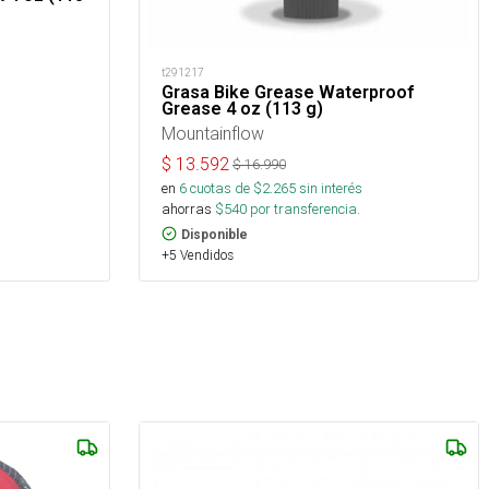
t291217
Grasa Bike Grease Waterproof
Grease 4 oz (113 g)
Mountainflow
$
13.592
$
16.990
en
6
cuotas de $
2.265
sin interés
ahorras
$
540
por transferencia.
Disponible
+5 Vendidos