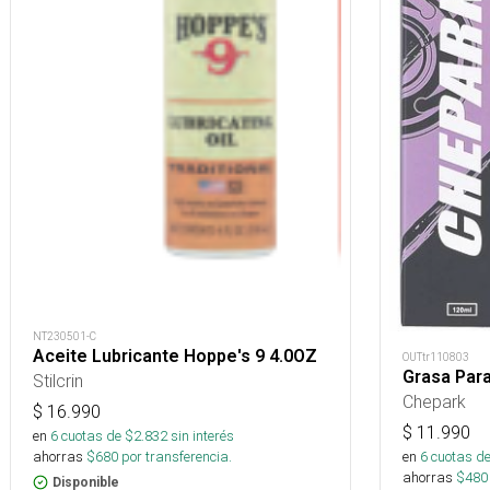
NT230501-C
Aceite Lubricante Hoppe's 9 4.0OZ
OUTtr110803
Grasa Par
Stilcrin
Chepark
$
16.990
$
11.990
en
6
cuotas de $
2.832
sin interés
en
6
cuotas de
ahorras
$
680
por transferencia.
ahorras
$
480
Disponible