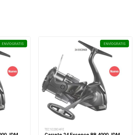
ENVÍO
GRATIS
ENVÍO
GRATIS
TEC102804FE
4000 JDM
Carrete 24 Exsence BB 4000 JDM