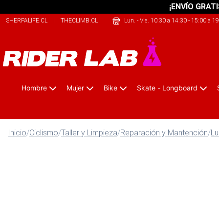
¡ENVÍO GRATI
SHERPALIFE.CL
|
THECLIMB.CL
|
SAFELIFE.CL
Lun. - Vie. 10:30 a 14:30 - 15:00 a 1
Hombre
Mujer
Bike
Skate - Longboard
Inicio
/
Ciclismo
/
Taller y Limpieza
/
Reparación y Mantención
/
Lu