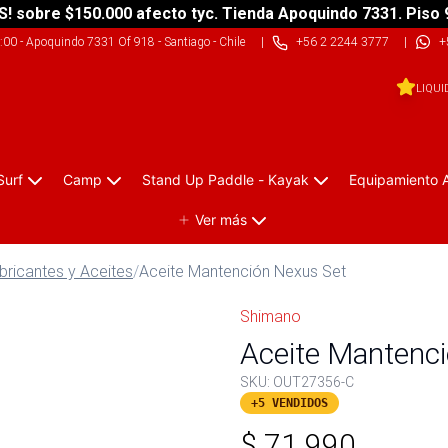
S! sobre $150.000 afecto tyc. Tienda Apoquindo 7331. Piso 
9:00
-
Apoquindo 7331 Of 918 - Santiago - Chile
|
+56 2 2244 3777
|
+
LIQUI
Surf
Camp
Stand Up Paddle - Kayak
Equipamiento 
Ver más
bricantes y Aceites
/
Aceite Mantención Nexus Set
Shimano
Aceite Mantenc
SKU:
OUT27356-C
+5 VENDIDOS
$
71.990