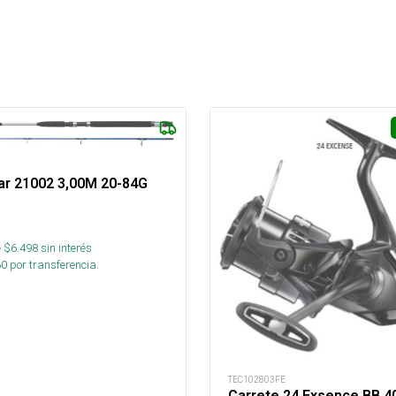
ar 21002 3,00M 20-84G
 $
6.498
sin interés
60
por transferencia.
TEC102803FE
Carrete 24 Exsence BB 