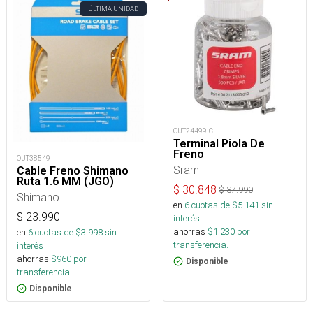
ÚLTIMA UNIDAD
OUT24499-C
Terminal Piola De
Freno
OUT38549
Sram
Cable Freno Shimano
Ruta 1.6 MM (JGO)
$
30.848
$
37.990
Shimano
en
6
cuotas de $
5.141
sin
$
23.990
interés
ahorras
$
1.230
por
en
6
cuotas de $
3.998
sin
transferencia.
interés
ahorras
$
960
por
Disponible
transferencia.
Disponible