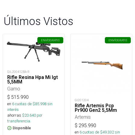
Últimos Vistos
ENVÍO
GRATIS
ENVÍO
GRATIS
GIL200412BA-R
Rifle Resina Hpa Mi Igt
5,5MM
Gamo
$
515.990
GI201204
en
6
cuotas de $
85.998
sin
Rifle Artemis Pcp
interés
Pr900 Gen2 5,5Mm
ahorras
$
20.640
por
Artemis
transferencia.
$
295.990
Disponible
en
6
cuotas de $
49.332
sin