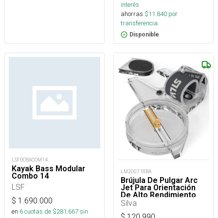
interés
ahorras
$
11.840
por
transferencia.
Disponible
LSFDOBACOM14
Kayak Bass Modular
LM200718BA
Combo 14
Brújula De Pulgar Arc
LSF
Jet Para Orientación
De Alto Rendimiento
$
1.690.000
Silva
en
6
cuotas de $
281.667
sin
$
120.990