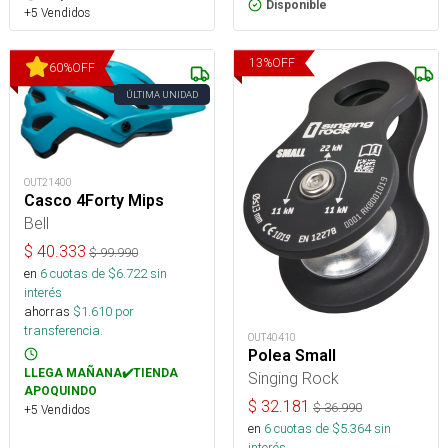
Disponible
+5 Vendidos
13
%
OFF
60
%
OFF
ÚLTIMA UNIDAD
OUT21400
Casco 4Forty Mips
Bell
$
40.333
$
99.990
en
6
cuotas de $
6.722
sin
interés
ahorras
$
1.610
por
transferencia.
OUT40410
Polea Small
LLEGA MAÑANA✔️TIENDA
Singing Rock
APOQUINDO
$
32.181
$
36.990
+5 Vendidos
en
6
cuotas de $
5.364
sin
interés