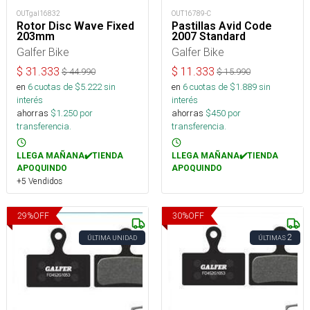
OUTgal16832
OUT16789-C
Rotor Disc Wave Fixed
Pastillas Avid Code
203mm
2007 Standard
Galfer Bike
Galfer Bike
$
31.333
$
11.333
$
44.990
$
15.990
en
6
cuotas de $
5.222
sin
en
6
cuotas de $
1.889
sin
interés
interés
ahorras
$
1.250
por
ahorras
$
450
por
transferencia.
transferencia.
LLEGA MAÑANA✔️TIENDA
LLEGA MAÑANA✔️TIENDA
APOQUINDO
APOQUINDO
+5 Vendidos
29
%
OFF
30
%
OFF
2
ÚLTIMA UNIDAD
ÚLTIMAS