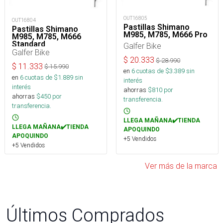
OUT16805
OUT16804
Pastillas Shimano
Pastillas Shimano
M985, M785, M666 Pro
M985, M785, M666
Standard
Galfer Bike
Galfer Bike
$
20.333
$
28.990
$
11.333
$
15.990
en
6
cuotas de $
3.389
sin
en
6
cuotas de $
1.889
sin
interés
interés
ahorras
$
810
por
ahorras
$
450
por
transferencia.
transferencia.
LLEGA MAÑANA✔️TIENDA
LLEGA MAÑANA✔️TIENDA
APOQUINDO
APOQUINDO
+5 Vendidos
+5 Vendidos
Ver más de la marca
Últimos Comprados