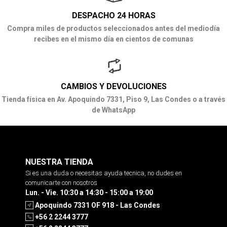
DESPACHO 24 HORAS
Compra miles de productos seleccionados antes del mediodía
recibes en el mismo día en cientos de comunas
CAMBIOS Y DEVOLUCIONES
Tienda física en Av. Apoquindo 7331, Piso 9, Las Condes o a través
de WhatsApp
NUESTRA TIENDA
Si es una duda o necesitas ayuda tecnica, no dudes en
comunicarte con nosotros
Lun. - Vie. 10:30 a 14:30 - 15:00 a 19:00
Apoquindo 7331 OF 918 - Las Condes
+56 2 2244 3777