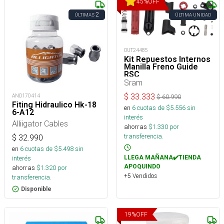
45
%
OFF
2
ÚLTIMAS
ÚLTIMA UNIDAD
OUT24485
Kit Repuestos Internos
Manilla Freno Guide
RSC
Sram
$
33.333
AND170414
$
60.990
Fiting Hidraulico Hk-18
en
6
cuotas de $
5.556
sin
6-A12
interés
Alliigator Cables
ahorras
$
1.330
por
transferencia.
$
32.990
en
6
cuotas de $
5.498
sin
LLEGA MAÑANA✔️TIENDA
interés
APOQUINDO
ahorras
$
1.320
por
+5 Vendidos
transferencia.
Disponible
19
%
OFF