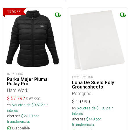
15
%
OFF
B2B211104
LM210521BA-R
Parka Mujer Pluma
Lona De Suelo Poly
Pullay Pro
Groundsheets
Hard Work
Peregrine
$
57.792
$
67.990
$
10.990
en
6
cuotas de $
9.632
sin
en
6
cuotas de $
1.832
sin
interés
interés
ahorras
$
2.310
por
ahorras
$
440
por
transferencia.
transferencia.
Disponible