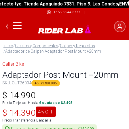
cto tyc. Tienda Apoquindo 7331. Piso 9. Las Condes
¡ENVÍO 
+56 2 2244 3777
|
Inicio
/
Ciclismo
/
Componentes
/
Caliper y Repuestos
/
Adaptador de Caliper
/
Adaptador Post Mount +20mm
Galfer Bike
Adaptador Post Mount +20mm
SKU:
OUT26004
+5 VENDIDOS
$
14.990
Precio Tarjetas: Hasta
6
cuotas de $
2.498
$
14.390
4
% OFF
Precio Transferencia Bancaria
Envío gratis para compras mayores a $149.999