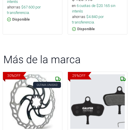
interés
en
6
cuotas de $
20.165
sin
ahorras
$
67.600
por
interés
transferencia.
ahorras
$
4.840
por
Disponible
transferencia.
Disponible
Más de la marca
30
%
OFF
29
%
OFF
ÚLTIMA UNIDAD