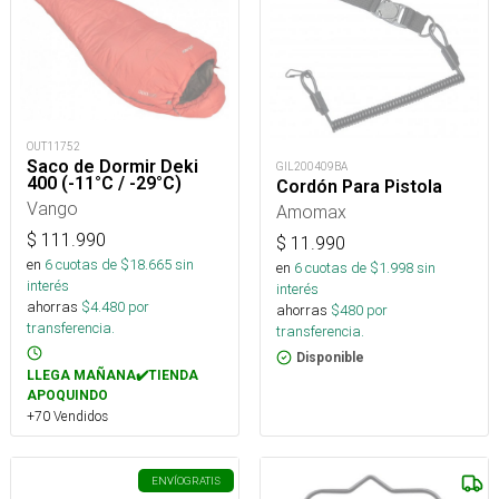
OUT11752
Saco de Dormir Deki
GIL200409BA
400 (-11°C / -29°C)
Cordón Para Pistola
Vango
Amomax
$
111.990
$
11.990
en
6
cuotas de $
18.665
sin
en
6
cuotas de $
1.998
sin
interés
interés
ahorras
$
4.480
por
ahorras
$
480
por
transferencia.
transferencia.
Disponible
LLEGA MAÑANA✔️TIENDA
APOQUINDO
+70 Vendidos
ENVÍO
GRATIS