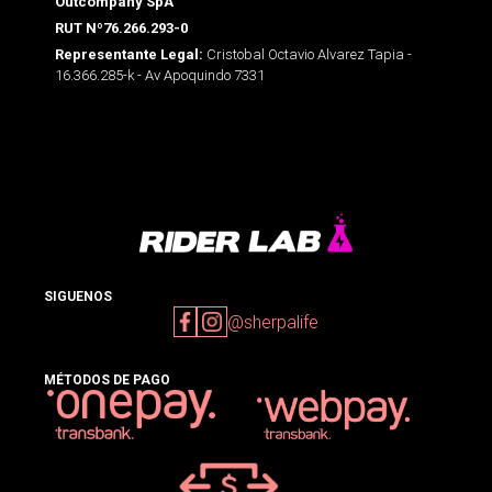
Outcompany SpA
RUT Nº76.266.293-0
Cristobal Octavio Alvarez Tapia -
Representante Legal:
16.366.285-k - Av Apoquindo 7331
SIGUENOS
@sherpalife
MÉTODOS DE PAGO