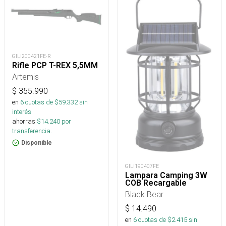
GILI200421FE-R
Rifle PCP T-REX 5,5MM
Artemis
$
355.990
en
6
cuotas de $
59.332
sin
interés
ahorras
$
14.240
por
transferencia.
Disponible
GILI190407FE
Lampara Camping 3W
COB Recargable
Black Bear
$
14.490
en
6
cuotas de $
2.415
sin