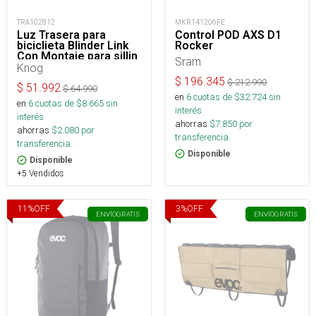
TRA102812
MKR141206FE
Luz Trasera para
Control POD AXS D1
biciclieta Blinder Link
Rocker
Con Montaje para sillin
Sram
Knog
$
196.345
$
212.990
$
51.992
$
64.990
en
6
cuotas de $
32.724
sin
en
6
cuotas de $
8.665
sin
interés
interés
ahorras
$
7.850
por
ahorras
$
2.080
por
transferencia.
transferencia.
Disponible
Disponible
+5 Vendidos
11
%
OFF
3
%
OFF
ENVÍO
GRATIS
ENVÍO
GRATIS