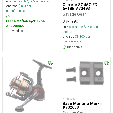
t260524
en
6
cuotas de $
665
sin interés
Carrete SG4AG FD
ahorras
$
160
por
6+1BB #70493
transferencia.
Savage Gear
$
94.990
LLEGA MAÑANA✔️TIENDA
APOQUINDO
en
6
cuotas de $
15.832
sin
+30 Vendidos
interés
ahorras
$
3.800
por
transferencia.
Disponible
NT100516-C
Base Montura Markii
#702638
Savage Gear