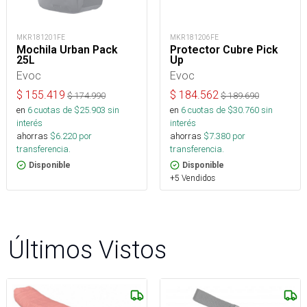
MKR181201FE
MKR181206FE
Mochila Urban Pack
Protector Cubre Pick
25L
Up
Evoc
Evoc
$
155.419
$
184.562
$
174.990
$
189.690
en
6
cuotas de $
25.903
sin
en
6
cuotas de $
30.760
sin
interés
interés
ahorras
$
6.220
por
ahorras
$
7.380
por
transferencia.
transferencia.
Disponible
Disponible
+5 Vendidos
Últimos Vistos