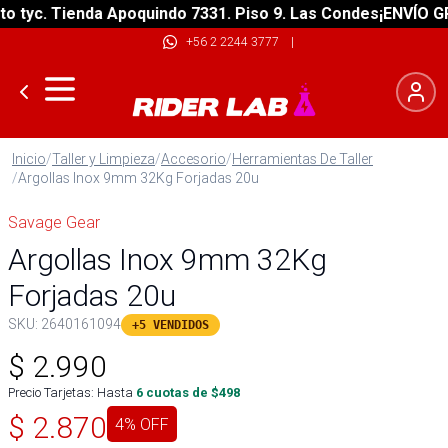
tyc. Tienda Apoquindo 7331. Piso 9. Las Condes
¡ENVÍO GRAT
+56 2 2244 3777
|
Inicio
/
Taller y Limpieza
/
Accesorio
/
Herramientas De Taller
/
Argollas Inox 9mm 32Kg Forjadas 20u
Savage Gear
Argollas Inox 9mm 32Kg
Forjadas 20u
SKU:
2640161094
+5 VENDIDOS
$
2.990
Precio Tarjetas: Hasta
6
cuotas de $
498
$
2.870
4
% OFF