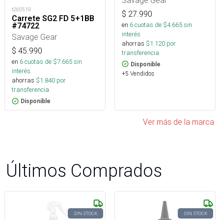
t260519
$
27.990
Carrete SG2 FD 5+1BB
en
6
cuotas de $
4.665
sin
#74722
interés
Savage Gear
ahorras
$
1.120
por
$
45.990
transferencia.
en
6
cuotas de $
7.665
sin
Disponible
interés
+5 Vendidos
ahorras
$
1.840
por
transferencia.
Disponible
Ver más de la marca
Últimos Comprados
SIN STOCK
SIN STOCK