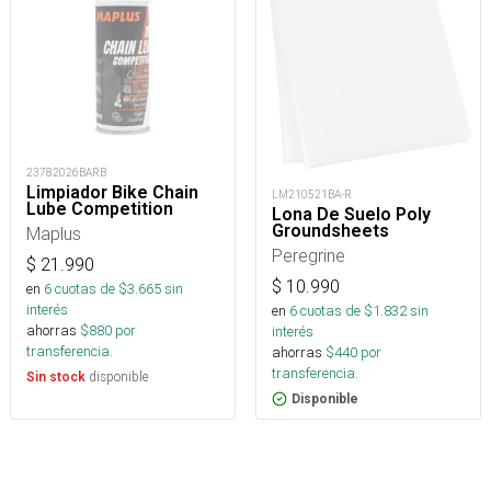
23782026BARB
Limpiador Bike Chain
LM210521BA-R
Lube Competition
Lona De Suelo Poly
Groundsheets
Maplus
Peregrine
$
21.990
$
10.990
en
6
cuotas de $
3.665
sin
interés
en
6
cuotas de $
1.832
sin
ahorras
$
880
por
interés
transferencia.
ahorras
$
440
por
transferencia.
disponible
Sin stock
Disponible