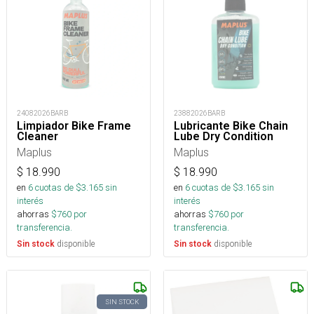
24082026BARB
23882026BARB
Limpiador Bike Frame
Lubricante Bike Chain
Cleaner
Lube Dry Condition
Maplus
Maplus
$
18.990
$
18.990
en
6
cuotas de $
3.165
sin
en
6
cuotas de $
3.165
sin
interés
interés
ahorras
$
760
por
ahorras
$
760
por
transferencia.
transferencia.
disponible
disponible
Sin stock
Sin stock
SIN STOCK