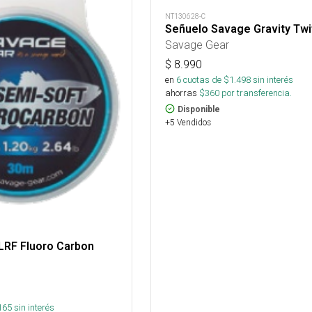
NT130628-C
Señuelo Savage Gravity Twi
Savage Gear
$
8.990
en
6
cuotas de $
1.498
sin interés
ahorras
$
360
por transferencia.
Disponible
+5 Vendidos
LRF Fluoro Carbon
165
sin interés