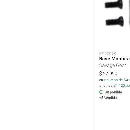
NT100516-C
Base Montura
Savage Gear
$
27.990
en
6
cuotas de $
4.
ahorras
$
1.120
por
Disponible
+5 Vendidos