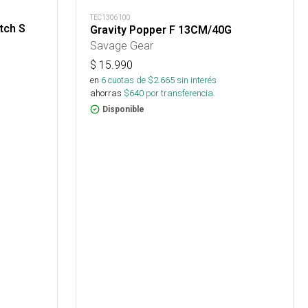
TEC1306100
tch S
Gravity Popper F 13CM/40G
Savage Gear
$
15.990
en
6
cuotas de $
2.665
sin interés
ahorras
$
640
por transferencia.
Disponible