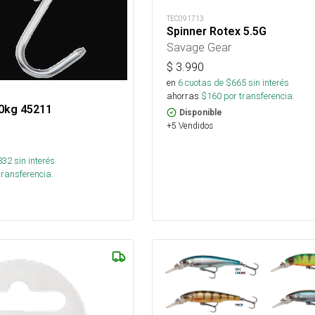
TEC091713
Spinner Rotex 5.5G
Savage Gear
$
3.990
en
6
cuotas de $
665
sin interés
ahorras
$
160
por transferencia.
10kg 45211
Disponible
+5 Vendidos
832
sin interés
transferencia.