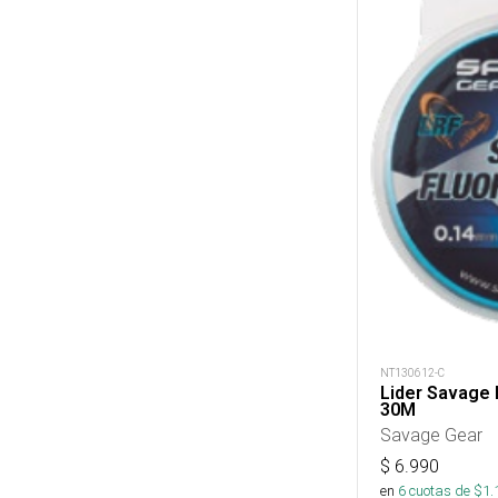
NT130612-C
Lider Savage 
30M
Savage Gear
$
6.990
en
6
cuotas de $
1.