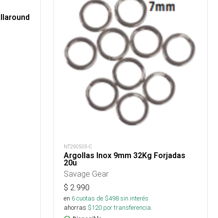
llaround
NT290505-C
Argollas Inox 9mm 32Kg Forjadas
20u
Savage Gear
$
2.990
en
6
cuotas de $
498
sin interés
ahorras
$
120
por transferencia.