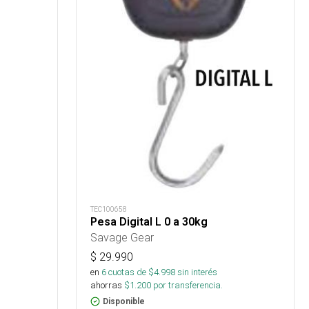
TEC100658
Pesa Digital L 0 a 30kg
Savage Gear
$
29.990
en
6
cuotas de $
4.998
sin interés
ahorras
$
1.200
por transferencia.
Disponible