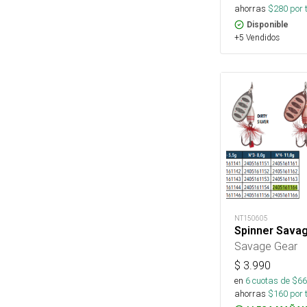
ahorras
$
280
por 
Disponible
+5 Vendidos
NT150605
Spinner Sava
Savage Gear
$
3.990
en
6
cuotas de $
66
ahorras
$
160
por 