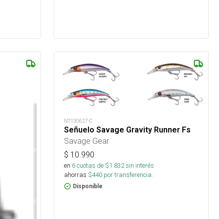
NT130627-C
Señuelo Savage Gravity Runner Fs
Savage Gear
$
10.990
en
6
cuotas de $
1.832
sin interés
ahorras
$
440
por transferencia.
Disponible