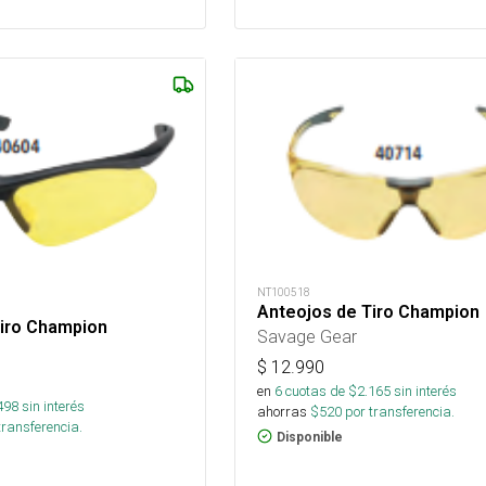
NT100518
Anteojos de Tiro Champion
Tiro Champion
Savage Gear
$
12.990
en
6
cuotas de $
2.165
sin interés
498
sin interés
ahorras
$
520
por transferencia.
transferencia.
Disponible