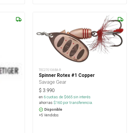
TEC270106BA-R
Spinner Rotex #1 Copper
Savage Gear
$
3.990
en
6
cuotas de $
665
sin interés
ahorras
$
160
por transferencia.
Disponible
+5 Vendidos