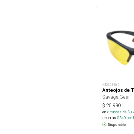
NT230510-C
Anteojos de 
Savage Gear
$
20.990
en
6
cuotas de $
3.
ahorras
$
840
por 
Disponible