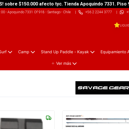
S! sobre $150.000 afecto tyc. Tienda Apoquindo 7331. Piso 
9:00
-
Apoquindo 7331 Of 918 - Santiago - Chile
|
+56 2 2244 3777
|
+
LIQUI
Surf
Camp
Stand Up Paddle - Kayak
Equipamiento 
Ver más