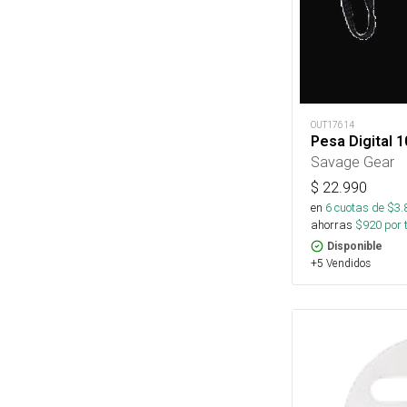
OUT17614
Pesa Digital 
Savage Gear
$
22.990
en
6
cuotas de $
3.
ahorras
$
920
por 
Disponible
+5 Vendidos