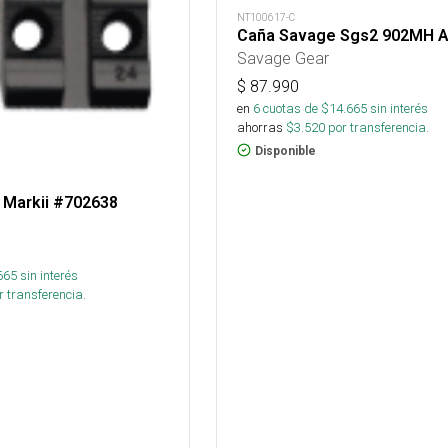
NT100617-C
Caña Savage Sgs2 902MH A
Savage Gear
$
87.990
en
6
cuotas de $
14.665
sin interés
ahorras
$
3.520
por transferencia.
Disponible
 Markii #702638
665
sin interés
 transferencia.