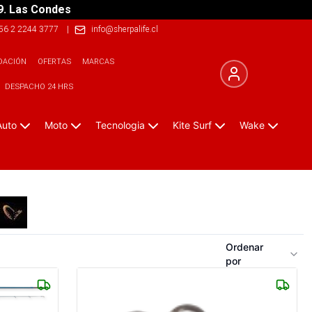
9. Las Condes
56 2 2244 3777
|
info@sherpalife.cl
DACIÓN
OFERTAS
MARCAS
DESPACHO 24 HRS
Auto
Moto
Tecnologia
Kite Surf
Wake
Ordenar
por