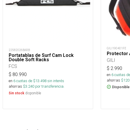
GILI190401FE
22582026BARB
Protector 
Portatablas de Surf Cam Lock
Double Soft Racks
GILI
FCS
$
2.990
$
80.990
en
6
cuotas de
ahorras
$
120
en
6
cuotas de $
13.498
sin interés
ahorras
$
3.240
por transferencia.
Disponible
disponible
Sin stock