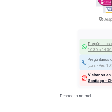
Desp
Pregúntanos 
10:30 a 14:30
Pregúntanos d
(
Lun. - Vie. 10
Visítanos en
Santiago - Ch
Despacho normal