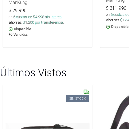
ManKung
$
311.990
$
29.990
en
6
cuotas de
en
6
cuotas de $
4.998
sin interés
ahorras
$
12.
ahorras
$
1.200
por transferencia.
Disponible
Disponible
+5 Vendidos
Últimos Vistos
SIN STOCK