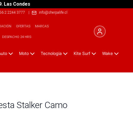
9. Las Condes
56 2 2244 3777
|
info@sherpalife.cl
DACIÓN
OFERTAS
MARCAS
DESPACHO 24 HRS
Auto
Moto
Tecnologia
Kite Surf
Wake
esta Stalker Camo