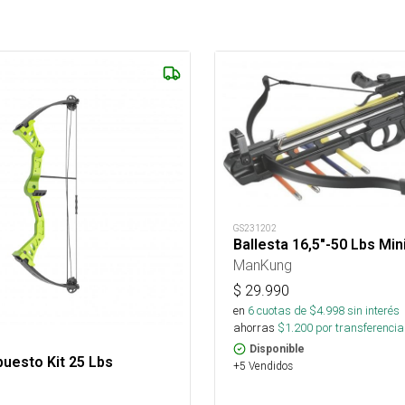
GS231202
Ballesta 16,5"-50 Lbs Min
ManKung
$
29.990
en
6
cuotas de $
4.998
sin interés
ahorras
$
1.200
por transferencia
Disponible
uesto Kit 25 Lbs
+5 Vendidos