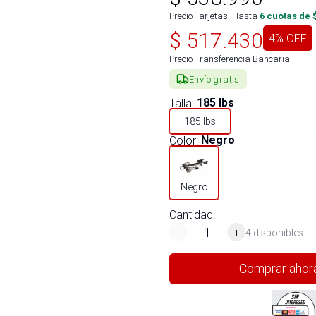
Precio Tarjetas: Hasta
6
cuotas de 
$
517.430
4
% OFF
Precio Transferencia Bancaria
Envío gratis
Talla
:
185 lbs
185 lbs
Color
:
Negro
Negro
Cantidad:
-
+
4 disponibles
Comprar ahor