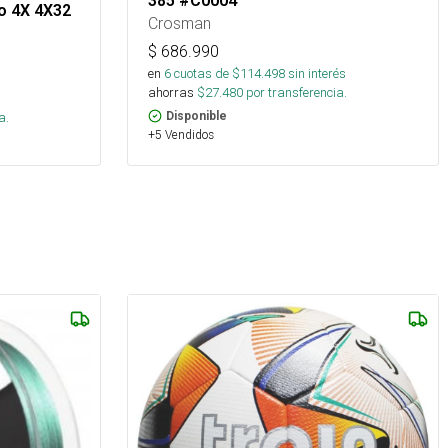
385 #C0004
ro 4X 4X32
Crosman
$
686.990
en
6
cuotas de $
114.498
sin interés
ahorras
$
27.480
por transferencia.
s
a.
Disponible
+5 Vendidos