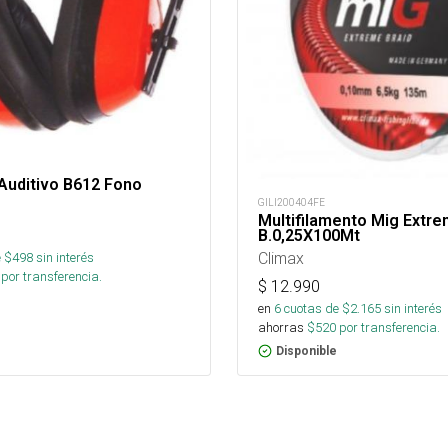
Auditivo B612 Fono
GILI200404FE
Multifilamento Mig Extr
B.0,25X100Mt
Climax
 $
498
sin interés
por transferencia.
$
12.990
en
6
cuotas de $
2.165
sin interés
ahorras
$
520
por transferencia.
Disponible