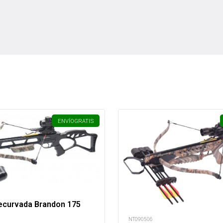
ENVÍO
GRATIS
Recurvada Brandon 175
NT090506