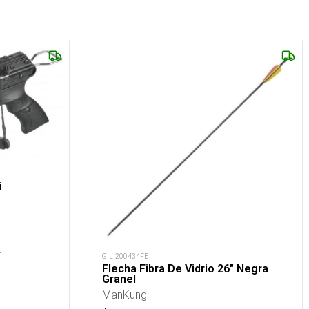
i
.
GILI200434FE
Flecha Fibra De Vidrio 26" Negra
Granel
ManKung