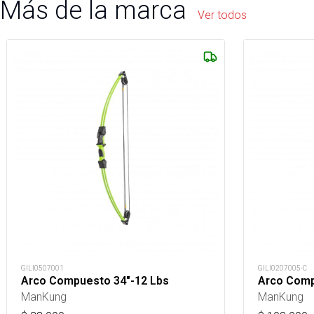
Más de la marca
Ver todos
GILI0507001
GILI0207005-C
Arco Compuesto 34"-12 Lbs
Arco Comp
ManKung
ManKung