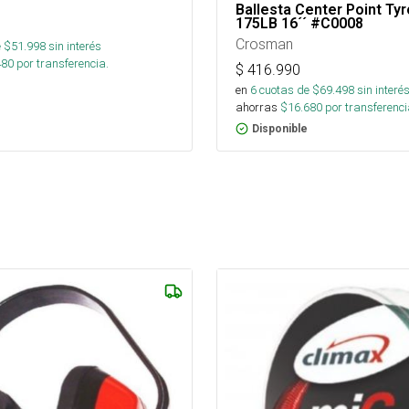
Ballesta Center Point Ty
175LB 16´´ #C0008
Crosman
 $
51.998
sin interés
480
por transferencia.
$
416.990
en
6
cuotas de $
69.498
sin interé
ahorras
$
16.680
por transferenci
Disponible