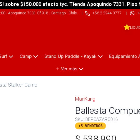
S! sobre $150.000 afecto tyc. Tienda Apoquindo 7331. Piso 
9:00
-
Apoquindo 7331 Of 918 - Santiago - Chile
|
+56 2 2244 3777
|
+
LIQUI
Surf
Camp
Stand Up Paddle - Kayak
Equipamiento 
Ver más
sta Stalker Camo
ManKung
Ballesta Compu
SKU:
DEPCAZARC016
+5 VENDIDOS
$
538.990