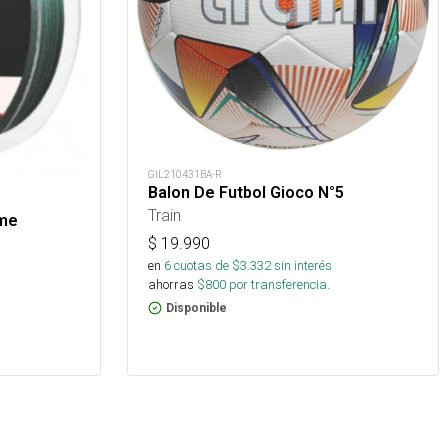
GIL210431BA-R
Balon De Futbol Gioco N°5
Train
eme
$
19.990
en
6
cuotas de $
3.332
sin interés
ahorras
$
800
por transferencia.
Disponible