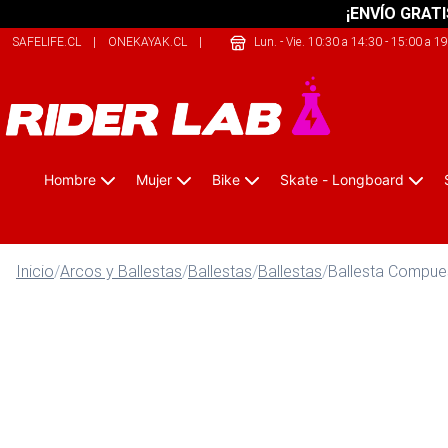
¡ENVÍO GRATI
SAFELIFE.CL
|
ONEKAYAK.CL
|
SHERPALIFE.COM.AR
Lun. - Vie. 10:30 a 14:30 - 15:00 a 1
Hombre
Mujer
Bike
Skate - Longboard
Inicio
/
Arcos y Ballestas
/
Ballestas
/
Ballestas
/
Ballesta Compue