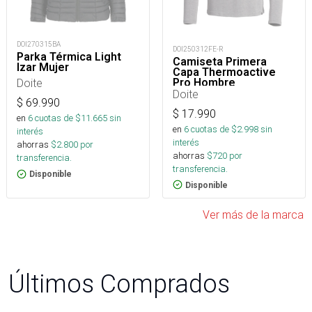
DOI270315BA
DOI250312FE-R
Parka Térmica Light
Camiseta Primera
Izar Mujer
Capa Thermoactive
Pro Hombre
Doite
Doite
$
69.990
$
17.990
en
6
cuotas de $
11.665
sin
en
6
cuotas de $
2.998
sin
interés
interés
ahorras
$
2.800
por
ahorras
$
720
por
transferencia.
transferencia.
Disponible
Disponible
Ver más de la marca
Últimos Comprados