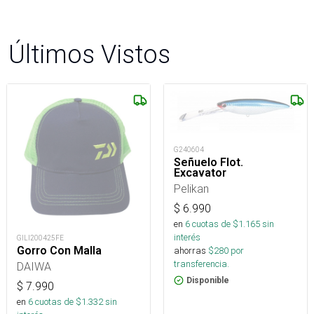
Últimos Vistos
G240604
Señuelo Flot.
Excavator
Pelikan
$
6.990
en
6
cuotas de $
1.165
sin
interés
GILI200425FE
Gorro Con Malla
ahorras
$
280
por
transferencia.
DAIWA
Disponible
$
7.990
en
6
cuotas de $
1.332
sin