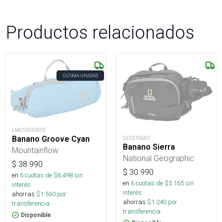
Productos relacionados
ÚLTIMA UNIDAD
LMO130506FE
Banano Groove Cyan
GLO210662
Banano Sierra
Mountainflow
National Geographic
$
38.990
$
30.990
en
6
cuotas de $
6.498
sin
en
6
cuotas de $
5.165
sin
interés
interés
ahorras
$
1.560
por
ahorras
$
1.240
por
transferencia.
transferencia.
Disponible