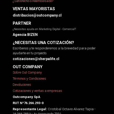
¿Satisfecho o Reembolsado?
VENTAS MAYORISTAS
distribucion@outcompany.cl
PARTNER
¿Necesitas ayuda en Marketing Digital - Comercial?
Agencia BIZEN
¿NECESITAS UNA COTIZACIÓN?
Escríbenos y te responderemos a la brevedad para poder
ayudarte en tu proyecto.
cotizaciones@sherpalife.cl
OUT COMPANY
Sobre Out Company
Términos y Condiciones
Devoluciones
Cotizaciones y ventas a empresas
Outcompany SpA
RUT Nº76.266.293-0
Cristobal Octavio Alvarez Tapia -
Representante Legal:
16.366.285-k - Av Apoquindo 7331