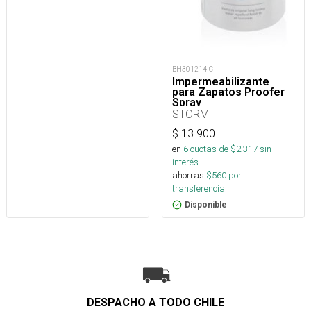
BH301214-C
Impermeabilizante
para Zapatos Proofer
Spray
STORM
$
13.900
en
6
cuotas de $
2.317
sin
interés
ahorras
$
560
por
transferencia.
Disponible
DESPACHO A TODO CHILE