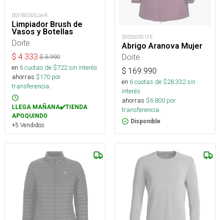
DOI180300JA-R
Limpiador Brush de
Vasos y Botellas
DOI260301FE
Doite
Abrigo Aranova Mujer
$
4.333
Doite
$
5.990
en
6
cuotas de $
722
sin interés
$
169.990
ahorras
$
170
por
en
6
cuotas de $
28.332
sin
transferencia.
interés
ahorras
$
6.800
por
LLEGA MAÑANA✔️TIENDA
transferencia.
APOQUINDO
Disponible
+5 Vendidos