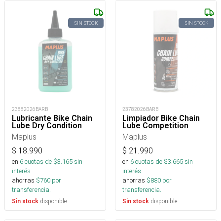
SIN STOCK
SIN STOCK
23882026BARB
23782026BARB
Lubricante Bike Chain
Limpiador Bike Chain
Lube Dry Condition
Lube Competition
Maplus
Maplus
$
18.990
$
21.990
en
6
cuotas de $
3.165
sin
en
6
cuotas de $
3.665
sin
interés
interés
ahorras
$
760
por
ahorras
$
880
por
transferencia.
transferencia.
disponible
disponible
Sin stock
Sin stock