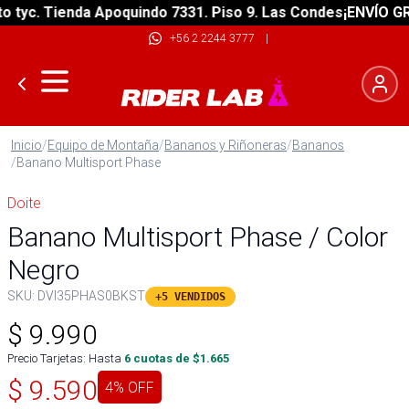
yc. Tienda Apoquindo 7331. Piso 9. Las Condes
¡ENVÍO GRATI
+56 2 2244 3777
|
Inicio
/
Equipo de Montaña
/
Bananos y Riñoneras
/
Bananos
/
Banano Multisport Phase
Doite
Banano Multisport Phase / Color
Negro
SKU:
DVI35PHAS0BKST
+5 VENDIDOS
$
9.990
Precio Tarjetas: Hasta
6
cuotas de $
1.665
$
9.590
4
% OFF