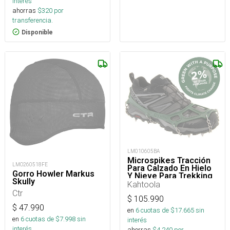
interés
ahorras
$
320
por
transferencia.
Disponible
LM010605BA
Microspikes Tracción
LMO260518FE
Para Calzado En Hielo
Gorro Howler Markus
Y Nieve Para Trekking
Skully
Kahtoola
Ctr
$
105.990
$
47.990
en
6
cuotas de $
17.665
sin
en
6
cuotas de $
7.998
sin
interés
interés
ahorras
$
4.240
por