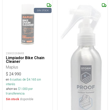
SIN STOCK
23682026BARB
Limpiador Bike Chain
Cleaner
Maplus
$
24.990
en
6
cuotas de $
4.165
sin
interés
ahorras
$
1.000
por
transferencia.
disponible
Sin stock