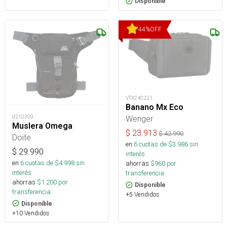
Disponible
44
%
OFF
VTX240221
Banano Mx Eco
d210309
Wenger
Muslera Omega
$
23.913
$
42.990
Doite
en
6
cuotas de $
3.986
sin
$
29.990
interés
en
6
cuotas de $
4.998
sin
ahorras
$
960
por
interés
transferencia.
ahorras
$
1.200
por
Disponible
transferencia.
+5 Vendidos
Disponible
+10 Vendidos