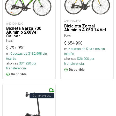
AND100417-C
AND100412-C
Bicicleta Zorzal
Bicileta Garza 700
Aluminio A 050 14 Vel
Aluminio 2X8Vel
Best
Caliper
Best
$
654.990
$
797.990
en
6
cuotas de $
109.165
sin
en
6
cuotas de $
132.998
sin
interés
interés
ahorras
$
26.200
por
ahorras
$
31.920
por
transferencia.
transferencia.
Disponible
Disponible
ÚLTIMA UNIDAD