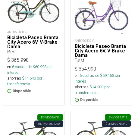
AND060408-C
Bicicleta Paseo Branta
AND060407-C
City Acero 6V. V-Brake
Bicicleta Paseo Branta
Dama
City Acero 6V. V-Brake
Best
Dama
$
365.990
Best
en
6
cuotas de $
60.998
sin
$
354.990
interés
en
6
cuotas de $
59.165
sin
ahorras
$
14.640
por
interés
transferencia.
ahorras
$
14.200
por
Disponible
transferencia.
Disponible
ENVÍO
GRATIS
ENVÍO
GRATIS
ÚLTIMA UNIDAD
ÚLTIMA UNIDAD