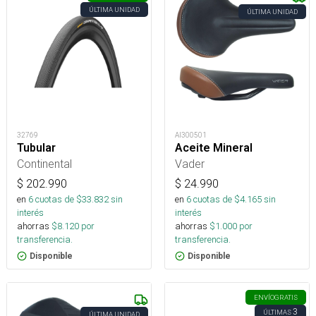
ÚLTIMA UNIDAD
ÚLTIMA UNIDAD
32769
AI300501
Tubular
Aceite Mineral
Continental
Vader
$
202.990
$
24.990
en
6
cuotas de $
33.832
sin
en
6
cuotas de $
4.165
sin
interés
interés
ahorras
$
8.120
por
ahorras
$
1.000
por
transferencia.
transferencia.
Disponible
Disponible
ENVÍO
GRATIS
3
ÚLTIMAS
ÚLTIMA UNIDAD