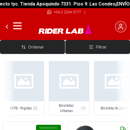
to tyc. Tienda Apoquindo 7331. Piso 9. Las Condes
¡ENVÍO G
+56 2 2244 3777
|
Bicicletas MTB y Paseo
Ordenar
Filtrar
Bicicletas
MTB - Rigidas
(
2
)
(
1
)
Bicicleta de paseo
Urbanas
ENVÍO
GRATIS