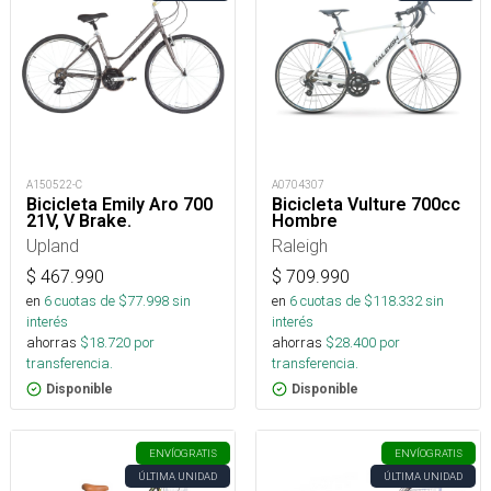
A150522-C
A0704307
Bicicleta Emily Aro 700
Bicicleta Vulture 700cc
21V, V Brake.
Hombre
Upland
Raleigh
$
467.990
$
709.990
en
6
cuotas de $
77.998
sin
en
6
cuotas de $
118.332
sin
interés
interés
ahorras
$
18.720
por
ahorras
$
28.400
por
transferencia.
transferencia.
Disponible
Disponible
ENVÍO
GRATIS
ENVÍO
GRATIS
ÚLTIMA UNIDAD
ÚLTIMA UNIDAD