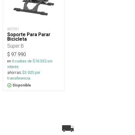
AI37251
Soporte Para Parar
Bicicleta
Super B
$
97.990
en
6
cuotas de $
16.332
sin
interés
ahorras
$
3.920
por
transferencia.
Disponible