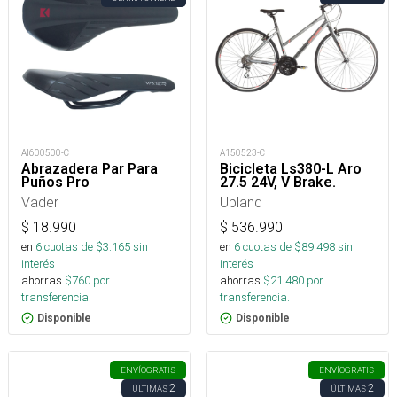
AI600500-C
A150523-C
Abrazadera Par Para
Bicicleta Ls380-L Aro
Puños Pro
27.5 24V, V Brake.
Vader
Upland
$
18.990
$
536.990
en
6
cuotas de $
3.165
sin
en
6
cuotas de $
89.498
sin
interés
interés
ahorras
$
760
por
ahorras
$
21.480
por
transferencia.
transferencia.
Disponible
Disponible
ENVÍO
GRATIS
ENVÍO
GRATIS
2
2
ÚLTIMAS
ÚLTIMAS