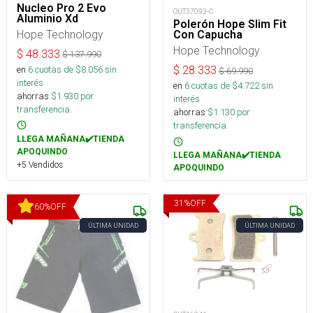
Nucleo Pro 2 Evo
OUT37093-C
Aluminio Xd
Polerón Hope Slim Fit
Hope Technology
Con Capucha
Hope Technology
$
48.333
$
137.990
en
6
cuotas de $
8.056
sin
$
28.333
$
69.990
interés
en
6
cuotas de $
4.722
sin
ahorras
$
1.930
por
interés
transferencia.
ahorras
$
1.130
por
transferencia.
LLEGA MAÑANA✔️TIENDA
APOQUINDO
LLEGA MAÑANA✔️TIENDA
+5 Vendidos
APOQUINDO
31
%
OFF
60
%
OFF
ÚLTIMA UNIDAD
ÚLTIMA UNIDAD