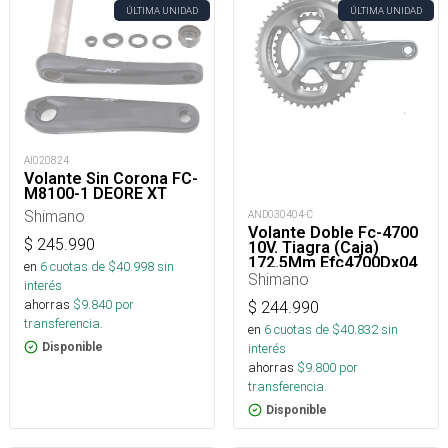
ÚLTIMA UNIDAD
ÚLTIMA UNIDAD
AI020824
Volante Sin Corona FC-
M8100-1 DEORE XT
Shimano
AND030404-C
Volante Doble Fc-4700
$
245.990
10V. Tiagra (Caja)
172.5Mm Efc4700Dx04
en
6
cuotas de $
40.998
sin
Shimano
interés
ahorras
$
9.840
por
$
244.990
transferencia.
en
6
cuotas de $
40.832
sin
interés
Disponible
ahorras
$
9.800
por
transferencia.
Disponible