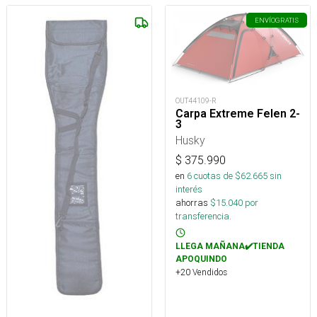
ENVÍO
GRATIS
OUT44109-R
Carpa Extreme Felen 2-
3
Husky
$
375.990
en
6
cuotas de $
62.665
sin
interés
ahorras
$
15.040
por
transferencia.
LLEGA MAÑANA✔️TIENDA
APOQUINDO
+20 Vendidos