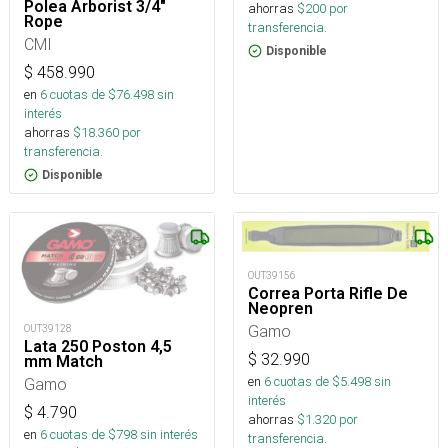
Polea Arborist 3/4"
ahorras
$
200
por
Rope
transferencia.
CMI
Disponible
$
458.990
en
6
cuotas de $
76.498
sin
interés
ahorras
$
18.360
por
transferencia.
Disponible
OUT39156
Correa Porta Rifle De
Neopren
Gamo
OUT39128
Lata 250 Poston 4,5
$
32.990
mm Match
en
6
cuotas de $
5.498
sin
Gamo
interés
$
4.790
ahorras
$
1.320
por
en
6
cuotas de $
798
sin interés
transferencia.