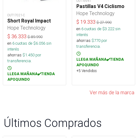
OUT16941
Pastillas V4 Ciclismo
Hope Technology
OUT17021-C
Short Royal Impact
$
19.333
$
27.990
Hope Technology
en
6
cuotas de $
3.222
sin
interés
$
36.333
$
89.990
ahorras
$
770
por
en
6
cuotas de $
6.056
sin
transferencia.
interés
ahorras
$
1.450
por
LLEGA MAÑANA✔️TIENDA
transferencia.
APOQUINDO
+5 Vendidos
LLEGA MAÑANA✔️TIENDA
APOQUINDO
Ver más de la marca
Últimos Comprados