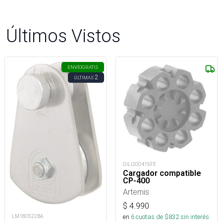
Últimos Vistos
ENVÍO
GRATIS
2
ÚLTIMAS
GILI200415FE
Cargador compatible
CP-400
Artemis
$
4.990
en
6
cuotas de $
832
sin interés
LM180522BA