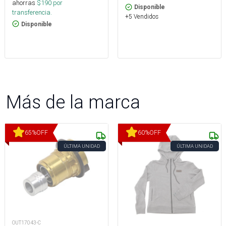
ahorras
$
190
por
Disponible
transferencia.
+5 Vendidos
Disponible
Más de la marca
65
%
OFF
60
%
OFF
ÚLTIMA UNIDAD
ÚLTIMA UNIDAD
OUT17043-C