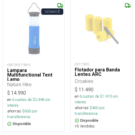
3
ÚLTIMAS
OUT11865
ODR130317BA-R
Flotador para Banda
Lampara
Lentes ARC
Multifunctional Tent
Lamp
Croakies
Nature Hike
$
11.490
$
14.990
en
6
cuotas de $
1.915
sin
en
6
cuotas de $
2.498
sin
interés
interés
ahorras
$
460
por
ahorras
$
600
por
transferencia.
transferencia.
Disponible
Disponible
+5 Vendidos