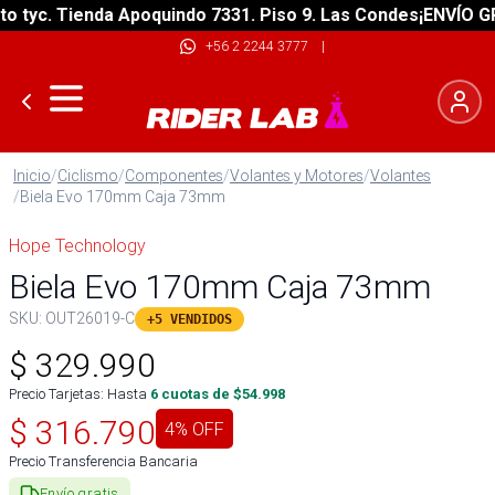
tyc. Tienda Apoquindo 7331. Piso 9. Las Condes
¡ENVÍO GRAT
+56 2 2244 3777
|
Inicio
/
Ciclismo
/
Componentes
/
Volantes y Motores
/
Volantes
/
Biela Evo 170mm Caja 73mm
Hope Technology
Biela Evo 170mm Caja 73mm
SKU:
OUT26019-C
+5 VENDIDOS
$
329.990
Precio Tarjetas: Hasta
6
cuotas de $
54.998
$
316.790
4
% OFF
Precio Transferencia Bancaria
Envío gratis