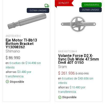
33
%
OFF
ENVÍO
GRATIS
ÚLTIMA UNIDAD
ÚLTIMA UNIDAD
AND150418-C
Eje Motor Tl-Bb13
Bottom Bracket
Y13098262
Shimano
MKR160722BA-R
Volante Force D2 X-
$
86.990
Sync Dub Wide 47.5mm
Dm8 40T Q150
en
6
cuotas de $
14.498
sin
Sram
interés
ahorras
$
3.480
por
$
261.936
$
392.990
transferencia.
en
6
cuotas de $
43.656
sin
Disponible
interés
ahorras
$
10.480
por
transferencia.
Disponible