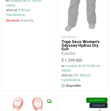
en
6
cuotas de $
3.165
sin
interés
ahorras
$
760
por
transferencia.
disponible
Sin stock
OD010805BA
Traje Seco Women's
Odyssey Hydrus Dry
Suit
Kokatat
$
1.299.000
en
6
cuotas de $
216.500
sin
interés
ahorras
$
51.960
por
transferencia.
Disponible
ENVÍO
GRATIS
3
ÚLTIMAS