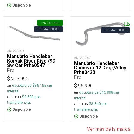
Disponible
ENVÍO
GRATIS
ÚLTIMA UNIDAD
ÚLTIMA UNIDAD
AND200409
Manubrio Handlebar
AND200407
Koryak Riser Rise /9D
Manubrio Handlebar
Sw Car Prha0547
Discover 12 Degr/Alloy
Pro
Prha0423
Pro
$
216.990
en
6
cuotas de $
36.165
sin
$
95.990
interés
en
6
cuotas de $
15.998
sin
ahorras
$
8.680
por
interés
transferencia.
ahorras
$
3.840
por
transferencia.
Disponible
Disponible
Ver más de la marca