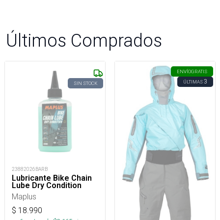
Últimos Comprados
ENVÍO
GRATIS
3
ÚLTIMAS
SIN STOCK
23882026BARB
Lubricante Bike Chain
Lube Dry Condition
Maplus
$
18.990