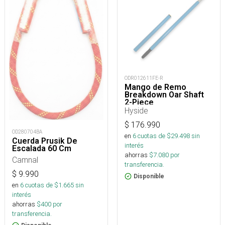
ODR012611FE-R
Mango de Remo
Breakdown Oar Shaft
2-Piece
Hyside
$
176.990
OD280704BA
en
6
cuotas de $
29.498
sin
Cuerda Prusik De
interés
Escalada 60 Cm
ahorras
$
7.080
por
Camnal
transferencia.
$
9.990
Disponible
en
6
cuotas de $
1.665
sin
interés
ahorras
$
400
por
transferencia.