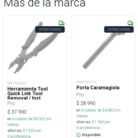
Más de la marca
ÚLTIMA UNIDAD
ÚLTIMA UNIDAD
AND130517-C
NAI110410-C
Porta Caramagiola
Herramienta Tool
Quick Link Tool
Pro
Removal / Inst.
Pro
$
28.990
en
6
cuotas de $
4.832
sin
$
37.990
interés
en
6
cuotas de $
6.332
sin
ahorras
$
1.160
por
interés
transferencia.
ahorras
$
1.520
por
Disponible
transferencia.