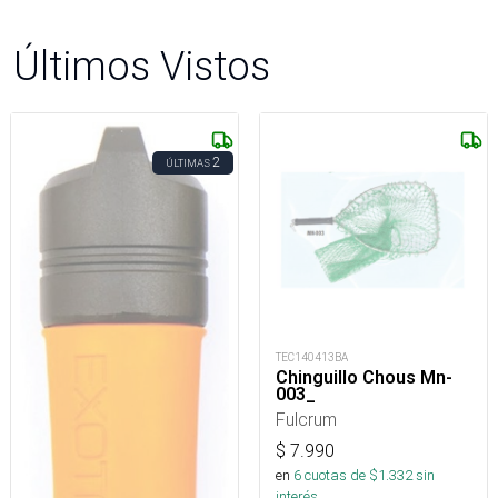
Últimos Vistos
2
ÚLTIMAS
TEC140413BA
Chinguillo Chous Mn-
003_
Fulcrum
$
7.990
en
6
cuotas de $
1.332
sin
interés