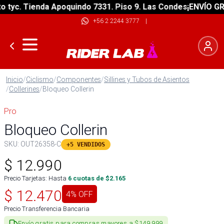
yc. Tienda Apoquindo 7331. Piso 9. Las Condes
¡ENVÍO GRATI
+56 2 2244 3777
|
Inicio
/
Ciclismo
/
Componentes
/
Sillines y Tubos de Asientos
/
Collerines
/
Bloqueo Collerin
Pro
Bloqueo Collerin
SKU:
OUT26358-C
+5 VENDIDOS
$
12.990
Precio Tarjetas: Hasta
6
cuotas de $
2.165
$
12.470
4
% OFF
Precio Transferencia Bancaria
Envío gratis para compras mayores a $149.999