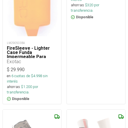
ahorras
$
320
por
transferencia.
Disponible
LM290503BA
FireSleeve - Lighter
Case Funda
Impermeable Para
Encendedor
Exotac
$
29.990
en
6
cuotas de $
4.998
sin
interés
ahorras
$
1.200
por
transferencia.
Disponible