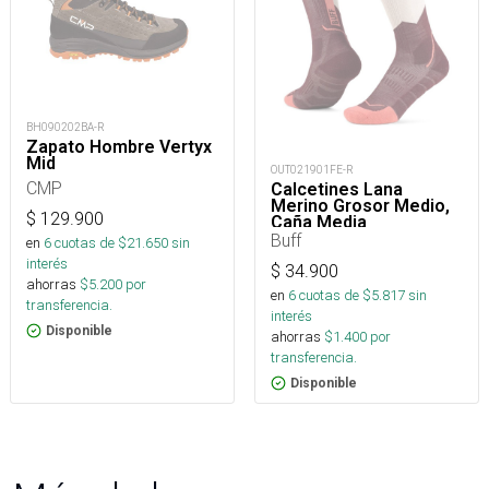
BH090202BA-R
Zapato Hombre Vertyx
Mid
OUT021901FE-R
CMP
Calcetines Lana
Merino Grosor Medio,
$
129.900
Caña Media
Buff
en
6
cuotas de $
21.650
sin
interés
$
34.900
ahorras
$
5.200
por
en
6
cuotas de $
5.817
sin
transferencia.
interés
Disponible
ahorras
$
1.400
por
transferencia.
Disponible