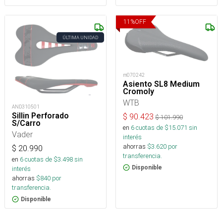
11
%
OFF
ÚLTIMA UNIDAD
m070242
Asiento SL8 Medium
Cromoly
WTB
AND310501
Sillin Perforado
$
90.423
$
101.990
S/Carro
en
6
cuotas de $
15.071
sin
Vader
interés
ahorras
$
3.620
por
$
20.990
transferencia.
en
6
cuotas de $
3.498
sin
Disponible
interés
ahorras
$
840
por
transferencia.
Disponible