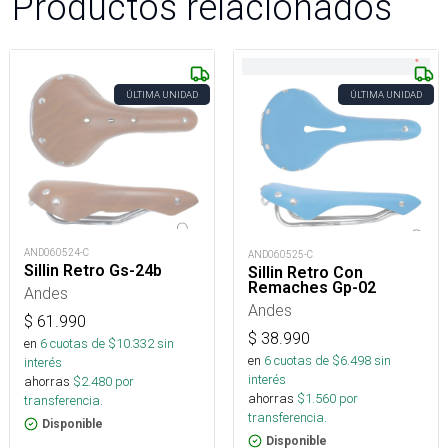
Productos relacionados
ÚLTIMA UNIDAD
ÚLTIMA UNIDAD
AND060524-C
AND060525-C
Sillin Retro Gs-24b
Sillin Retro Con
Remaches Gp-02
Andes
Andes
$
61.990
$
38.990
en
6
cuotas de $
10.332
sin
en
6
cuotas de $
6.498
sin
interés
interés
ahorras
$
2.480
por
ahorras
$
1.560
por
transferencia.
transferencia.
Disponible
Disponible