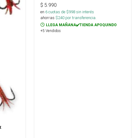
$
5.990
en
6
cuotas de $
998
sin interés
ahorras
$
240
por transferencia.
LLEGA MAÑANA✔️TIENDA APOQUINDO
+5 Vendidos
x