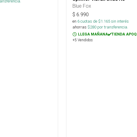
ansferencia.
Blue Fox
$
6.990
en
6
cuotas de $
1.165
sin interés
ahorras
$
280
por transferencia.
LLEGA MAÑANA✔️TIENDA APOQ
+5 Vendidos