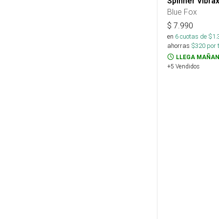
Spinner Vibrax
Blue Fox
$
7.990
en
6
cuotas de $
1.
ahorras
$
320
por 
LLEGA MAÑAN
+5 Vendidos