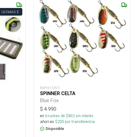
3
ÚLTIMAS
RAP161125-C
SPINNER CELTA
Blue Fox
$
4.990
en
6
cuotas de $
832
sin interés
ahorras
$
200
por transferencia.
Disponible