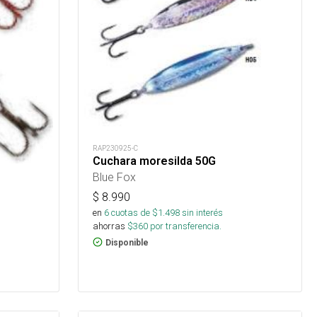
RAP230925-C
Cuchara moresilda 50G
Blue Fox
$
8.990
en
6
cuotas de $
1.498
sin interés
ahorras
$
360
por transferencia.
Disponible