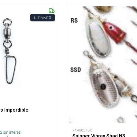
3
ÚLTIMAS
as Imperdible
RAP092015-C
2
sin interés
Spinner Vibrax Shad N3