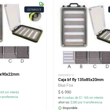
3
ÚLTIMAS
55x90x22mm
RAP250827-C
Caja bf fly 135x85x20mm
Blue Fox
$
6.990
165
sin interés
transferencia.
en
6
cuotas de $
1.165
sin interés
ahorras
$
280
por transferencia.
Disponible