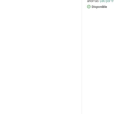
ahorras
$
80
por tr
Disponible