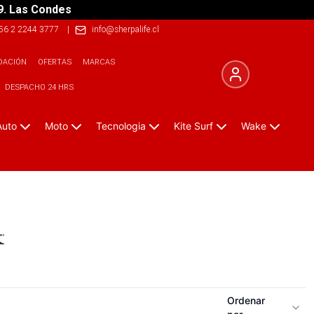
9. Las Condes
56 2 2244 3777
|
info@sherpalife.cl
DACIÓN
OFERTAS
MARCAS
DESPACHO 24 HRS
Auto
Moto
Tecnologia
Kite Surf
Wake
Ordenar