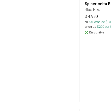
Spiner celta B
Blue Fox
$
4.990
en
6
cuotas de $
83
ahorras
$
200
por 
Disponible