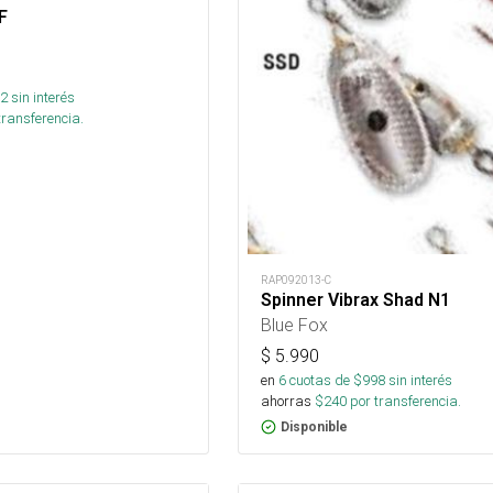
F
2
sin interés
transferencia.
RAP092013-C
Spinner Vibrax Shad N1
Blue Fox
$
5.990
en
6
cuotas de $
998
sin interés
ahorras
$
240
por transferencia.
Disponible