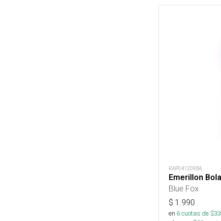
RAP041209BA
Emerillon Bol
Blue Fox
$
1.990
en
6
cuotas de $
33