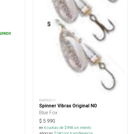
UINDO
RAP092011
Spinner Vibrax Original N0
Blue Fox
$
5.990
en
6
cuotas de $
998
sin interés
ahorras
$
240
por transferencia.