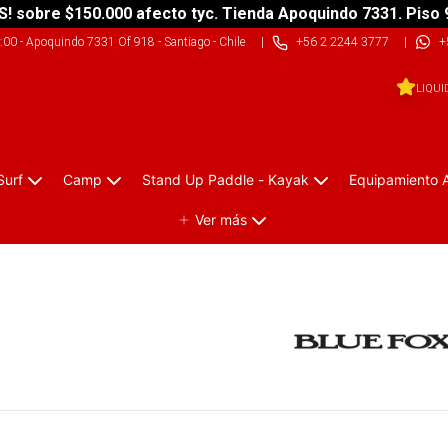
S! sobre $150.000 afecto tyc. Tienda Apoquindo 7331. Piso 
9:00
-
Apoquindo 7331 Of 918 - Santiago - Chile
|
+56 2 2244 3777
|
+
LIQUI
Surf
Camp
Stand Up Paddle - Kayak
Equipamiento 
Ver más