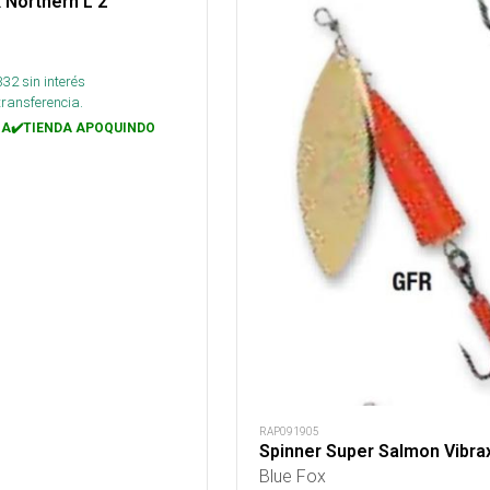
 Northern L 2
332
sin interés
transferencia.
A✔️TIENDA APOQUINDO
RAP091905
Spinner Super Salmon Vibra
Blue Fox