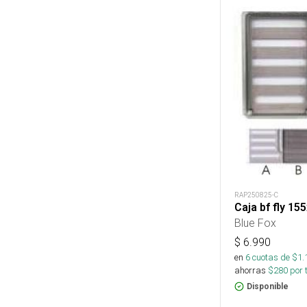
RAP250825-C
Caja bf fly 1
Blue Fox
$
6.990
en
6
cuotas de $
1.
ahorras
$
280
por 
Disponible