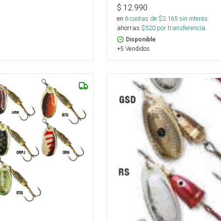
$
12.990
en
6
cuotas de $
2.165
sin interés
ahorras
$
520
por transferencia.
Disponible
+5 Vendidos