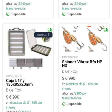
ahorras
$
240
por
ahorras
$
240
por
transferencia.
transferencia.
Disponible
Disponible
3
ÚLTIMAS
RAP091908-C
Spinner Vibrax Bfs HP
N3
Blue Fox
RAP250827-C
$
6.990
Caja bf fly
en
6
cuotas de $
1.165
sin
135x85x20mm
interés
Blue Fox
ahorras
$
280
por
$
6.990
transferencia.
en
6
cuotas de $
1.165
sin
Disponible
interés