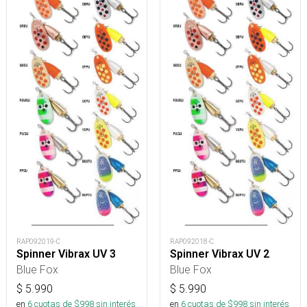
RAP092019-C
RAP092018-C
Spinner Vibrax UV 3
Spinner Vibrax UV 2
Blue Fox
Blue Fox
$
5.990
$
5.990
en
6
cuotas de $
998
sin interés
en
6
cuotas de $
998
sin interés