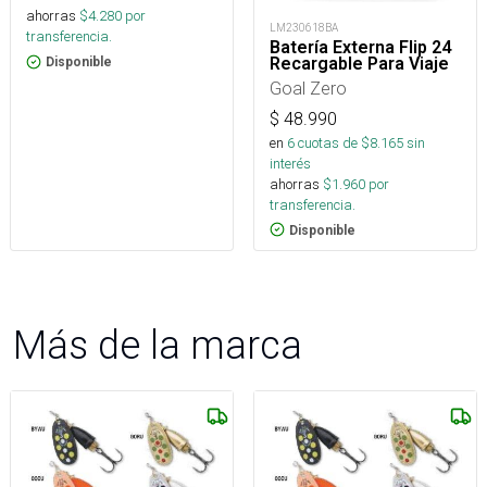
ahorras
$
4.280
por
LM230618BA
transferencia.
Batería Externa Flip 24
Recargable Para Viaje
Disponible
Goal Zero
$
48.990
en
6
cuotas de $
8.165
sin
interés
ahorras
$
1.960
por
transferencia.
Disponible
Más de la marca