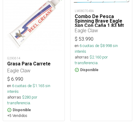
LM080704BA
Combo De Pesca
Spinning Brave Eagle
Spn Con Caña 1.83 Mt
De 2 Tramos Y Reel
Eagle Claw
$
53.990
en
6
cuotas de $
8.998
sin
interés
ahorras
$
2.160
por
G290614
transferencia.
Grasa Para Carrete
Eagle Claw
Disponible
$
6.990
en
6
cuotas de $
1.165
sin
interés
ahorras
$
280
por
transferencia.
Disponible
+5 Vendidos