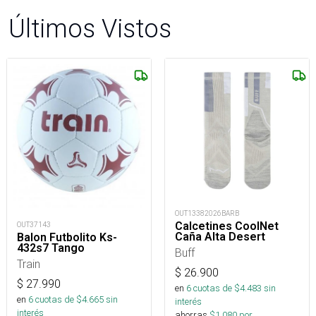
Últimos Vistos
OUT13382026BARB
Calcetines CoolNet
OUT37143
Caña Alta Desert
Balon Futbolito Ks-
432s7 Tango
Buff
Train
$
26.900
$
27.990
en
6
cuotas de $
4.483
sin
en
6
cuotas de $
4.665
sin
interés
interés
ahorras
$
1.080
por