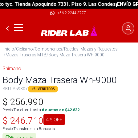
yc. Tienda Apoquindo 7331. Piso 9. Las Condes
¡ENVÍO GRATI
+56 2 2244 3777
|
Inicio
/
Ciclismo
/
Componentes
/
Ruedas, Mazas y Repuestos
/
Mazas Traseras MTB
/
Body Maza Trasera Wh-9000
Shimano
Body Maza Trasera Wh-9000
SKU:
S59307
+5 VENDIDOS
$
256.990
Precio Tarjetas: Hasta
6
cuotas de $
42.832
$
246.710
4
% OFF
Precio Transferencia Bancaria
Envío gratis