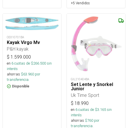
+5 Vendidos
OD310701BA
Kayak Virgo Mv
P&H kayak
$
1.599.000
en
6
cuotas de $
266.500
sin
interés
ahorras
$
63.960
por
transferencia.
GIL210404BA
Set Lente y Snorkel
Disponible
Junior
Uk Time Sport
$
18.990
en
6
cuotas de $
3.165
sin
interés
ahorras
$
760
por
transferencia.