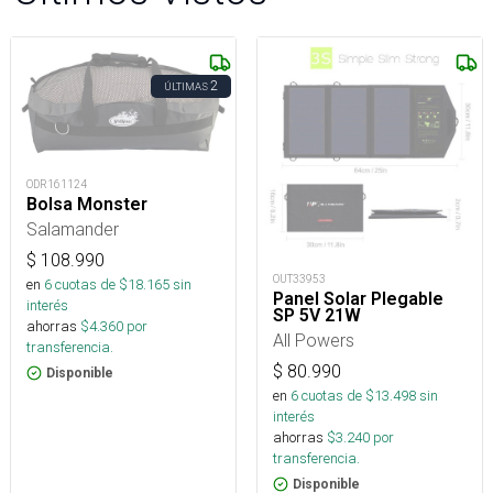
2
ÚLTIMAS
ODR161124
Bolsa Monster
Salamander
$
108.990
OUT33953
en
6
cuotas de $
18.165
sin
Panel Solar Plegable
interés
SP 5V 21W
ahorras
$
4.360
por
All Powers
transferencia.
$
80.990
Disponible
en
6
cuotas de $
13.498
sin
interés
ahorras
$
3.240
por
transferencia.
Disponible