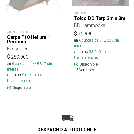
OUT5685-C
Toldo DD Tarp 3m x 3m
DD Hammocks
OD280702BA-R
$
75.990
Carpa F10 Helium 1
en
6
cuotas de $
12.665
sin
Persona
interés
Force Ten
ahorras
$
3.040
por
$
289.900
transferencia.
en
6
cuotas de $
48.317
sin
Disponible
interés
+5 Vendidos
ahorras
$
11.600
por
transferencia.
Disponible
DESPACHO A TODO CHILE