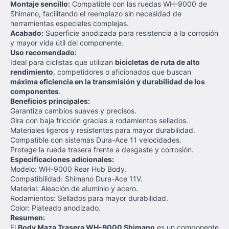
Montaje sencillo:
Compatible con las ruedas WH-9000 de
Shimano, facilitando el reemplazo sin necesidad de
herramientas especiales complejas.
Acabado:
Superficie anodizada para resistencia a la corrosión
y mayor vida útil del componente.
Uso recomendado:
Ideal para ciclistas que utilizan
bicicletas de ruta de alto
rendimiento
, competidores o aficionados que buscan
máxima eficiencia en la transmisión y durabilidad de los
componentes
.
Beneficios principales:
Garantiza cambios suaves y precisos.
Gira con baja fricción gracias a rodamientos sellados.
Materiales ligeros y resistentes para mayor durabilidad.
Compatible con sistemas Dura-Ace 11 velocidades.
Protege la rueda trasera frente a desgaste y corrosión.
Especificaciones adicionales:
Modelo: WH-9000 Rear Hub Body.
Compatibilidad: Shimano Dura-Ace 11V.
Material: Aleación de aluminio y acero.
Rodamientos: Sellados para mayor durabilidad.
Color: Plateado anodizado.
Resumen:
El
Body Maza Trasera WH-9000 Shimano
es un componente