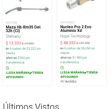
OUT17043-C
OUT27006
Nucleo Pro 2 Evo
Maza Hb-Rm35 Del.
Aluminio Xd
32h (Cl)
Hope Technology
Shimano
$
48.333
$
13.333
$
137.990
$
19.990
en
6
cuotas de $
8.056
sin
en
6
cuotas de $
2.222
sin
interés
interés
ahorras
$
1.930
por
ahorras
$
530
por
transferencia.
transferencia.
LLEGA MAÑANA✔️TIENDA
LLEGA MAÑANA✔️TIENDA
APOQUINDO
APOQUINDO
+5 Vendidos
Últimos Vistos