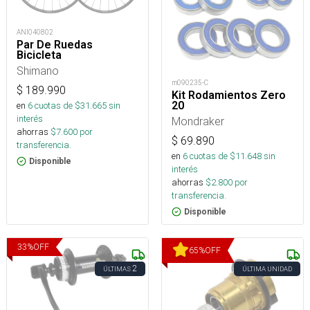
ANI040802
Par De Ruedas
Bicicleta
Shimano
m090235-C
$
189.990
Kit Rodamientos Zero
20
en
6
cuotas de $
31.665
sin
interés
Mondraker
ahorras
$
7.600
por
$
69.890
transferencia.
en
6
cuotas de $
11.648
sin
Disponible
interés
ahorras
$
2.800
por
transferencia.
Disponible
33
%
OFF
65
%
OFF
2
ÚLTIMAS
ÚLTIMA UNIDAD