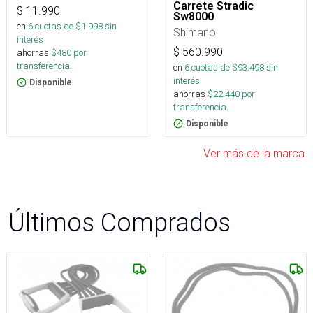
Carrete Stradic
$
11.990
Sw8000
en
6
cuotas de $
1.998
sin
Shimano
interés
$
560.990
ahorras
$
480
por
transferencia.
en
6
cuotas de $
93.498
sin
interés
Disponible
ahorras
$
22.440
por
transferencia.
Disponible
Ver más de la marca
Últimos Comprados