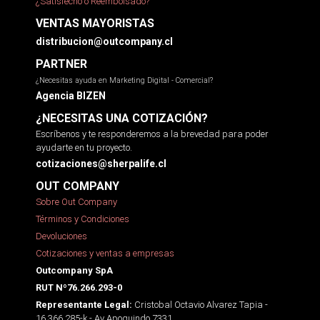
¿Satisfecho o Reembolsado?
VENTAS MAYORISTAS
distribucion@outcompany.cl
PARTNER
¿Necesitas ayuda en Marketing Digital - Comercial?
Agencia BIZEN
¿NECESITAS UNA COTIZACIÓN?
Escríbenos y te responderemos a la brevedad para poder
ayudarte en tu proyecto.
cotizaciones@sherpalife.cl
OUT COMPANY
Sobre Out Company
Términos y Condiciones
Devoluciones
Cotizaciones y ventas a empresas
Outcompany SpA
RUT Nº76.266.293-0
Cristobal Octavio Alvarez Tapia -
Representante Legal:
16.366.285-k - Av Apoquindo 7331