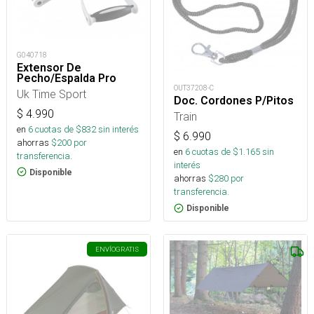
G040718
Extensor De
Pecho/Espalda Pro
OUT37208-C
Uk Time Sport
Doc. Cordones P/Pitos
$
4.990
Train
en
6
cuotas de $
832
sin interés
$
6.990
ahorras
$
200
por
en
6
cuotas de $
1.165
sin
transferencia.
interés
Disponible
ahorras
$
280
por
transferencia.
Disponible
ENVÍO
GRATIS