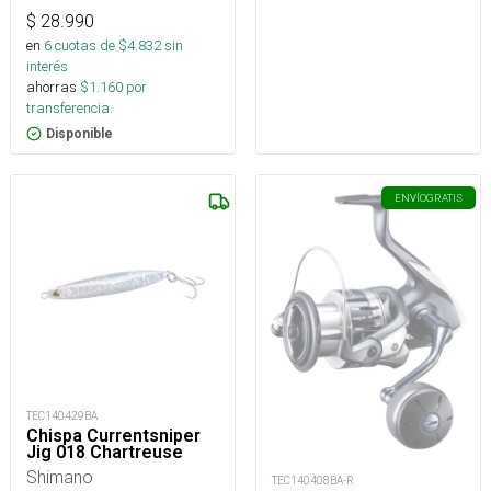
$
28.990
en
6
cuotas de $
4.832
sin
interés
ahorras
$
1.160
por
transferencia.
Disponible
ENVÍO
GRATIS
TEC140429BA
Chispa Currentsniper
Jig 018 Chartreuse
Shimano
TEC140408BA-R