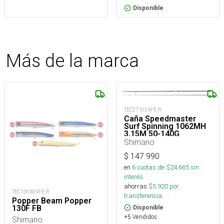
Disponible
Más de la marca
TEC271024FE-R
Caña Speedmaster
Surf Spinning 1062MH
3,15M 50-140G
Shimano
$
147.990
en
6
cuotas de $
24.665
sin
interés
ahorras
$
5.920
por
TEC130409FE-R
transferencia.
Popper Beam Popper
130F FB
Disponible
+5 Vendidos
Shimano