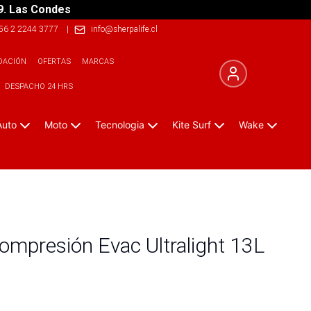
9. Las Condes
56 2 2244 3777
|
info@sherpalife.cl
DACIÓN
OFERTAS
MARCAS
DESPACHO 24 HRS
Auto
Moto
Tecnologia
Kite Surf
Wake
ompresión Evac Ultralight 13L