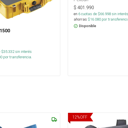
$
401.990
en
6
cuotas de $
66.998
sin interé
ahorras
$
16.080
por transferenci
Disponible
 1500
 $
35.332
sin interés
80
por transferencia.
12
%
OFF