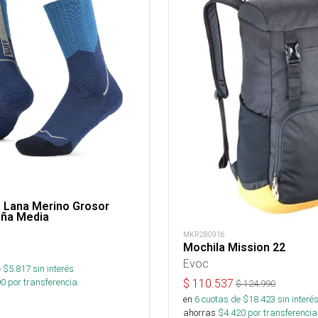
s Lana Merino Grosor
aña Media
MKR280916
Mochila Mission 22
Evoc
 $
5.817
sin interés
00
por transferencia.
$
110.537
$
124.990
en
6
cuotas de $
18.423
sin interé
ahorras
$
4.420
por transferencia