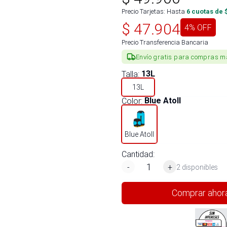
Precio Tarjetas: Hasta
6
cuotas de 
$
47.904
4
% OFF
Precio Transferencia Bancaria
Envío gratis para compras m
Talla
:
13L
13L
Color
:
Blue Atoll
Blue Atoll
Cantidad:
-
+
2 disponibles
Comprar ahor