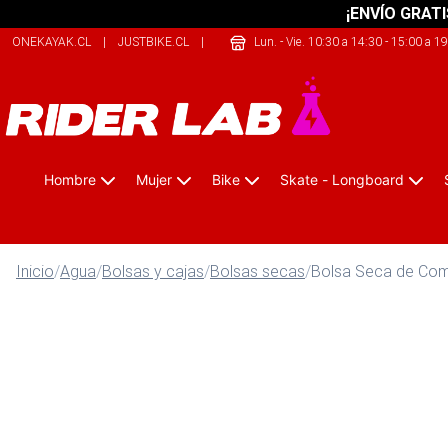
¡ENVÍO GRATI
ONEKAYAK.CL
|
JUSTBIKE.CL
|
SAFELIFE.CL
Lun. - Vie. 10:30 a 14:30 - 15:00 a 1
Hombre
Mujer
Bike
Skate - Longboard
Inicio
/
Agua
/
Bolsas y cajas
/
Bolsas secas
/
Bolsa Seca de Comp