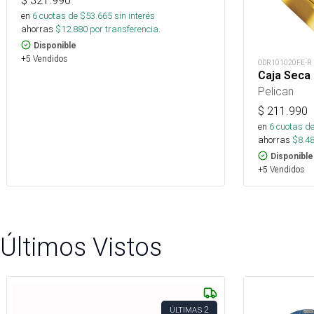
$
321.990
en
6
cuotas de $
53.665
sin interés
ahorras
$
12.880
por transferencia.
Disponible
+5 Vendidos
ODR101020FE-R
Caja Seca
Pelican
$
211.990
en
6
cuotas de
ahorras
$
8.4
Disponible
+5 Vendidos
Últimos Vistos
2
ÚLTIMAS