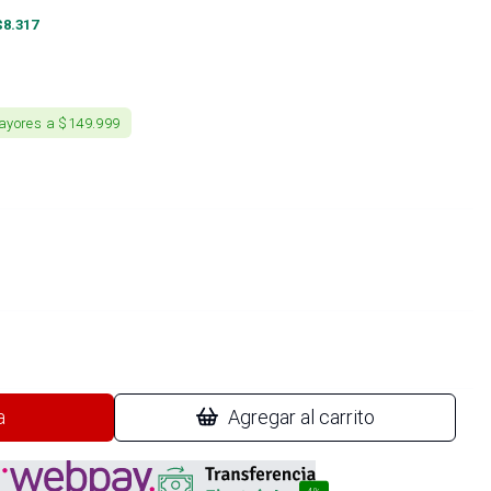
$
8.317
ayores a $149.999
a
Agregar al carrito
4%