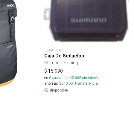
TEC091304-C
Caja De Señuelos
Shimano Fishing
$
15.990
en
6
cuotas de $
2.665
sin interés
ahorras
$
640
por transferencia.
Disponible
s
.