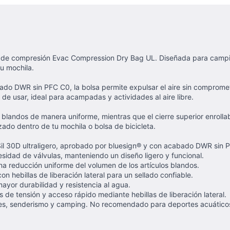
 de compresión Evac Compression Dry Bag UL. Diseñada para campista
tu mochila.
ado DWR sin PFC C0, la bolsa permite expulsar el aire sin compromete
 de usar, ideal para acampadas y actividades al aire libre.
blandos de manera uniforme, mientras que el cierre superior enrollab
do dentro de tu mochila o bolsa de bicicleta.
il 30D ultraligero, aprobado por bluesign® y con acabado DWR sin P
esidad de válvulas, manteniendo un diseño ligero y funcional.
na reducción uniforme del volumen de los artículos blandos.
n hebillas de liberación lateral para un sellado confiable.
ayor durabilidad y resistencia al agua.
 de tensión y acceso rápido mediante hebillas de liberación lateral.
es, senderismo y camping. No recomendado para deportes acuáticos,