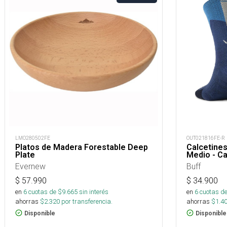
LMO280502FE
OUT021816FE-R
Platos de Madera Forestable Deep
Calcetine
Plate
Medio - C
Evernew
Buff
$
57.990
$
34.900
en
6
cuotas de $
9.665
sin interés
en
6
cuotas de
ahorras
$
2.320
por transferencia.
ahorras
$
1.4
Disponible
Disponible