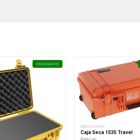
ENVÍO
GRATIS
ODR101023FE-R
Caja Seca 1535 Travel
Pelican