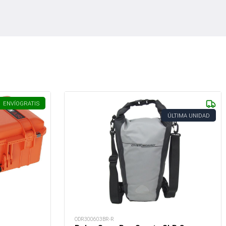
ENVÍO
GRATIS
ÚLTIMA UNIDAD
ODR300603BR-R