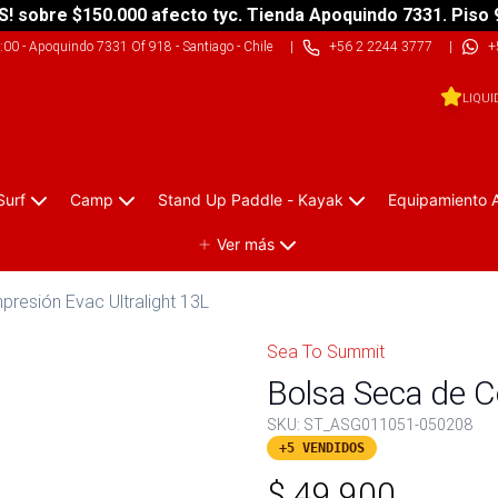
S! sobre $150.000 afecto tyc. Tienda Apoquindo 7331. Piso 
9:00
-
Apoquindo 7331 Of 918 - Santiago - Chile
|
+56 2 2244 3777
|
+
LIQUI
Surf
Camp
Stand Up Paddle - Kayak
Equipamiento 
Ver más
resión Evac Ultralight 13L
Sea To Summit
Bolsa Seca de C
SKU:
ST_ASG011051-050208
+5 VENDIDOS
$
49.900