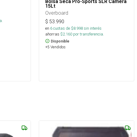
Bolsa Seca Pro-Sports SLR Camera
15Lt
Overboard
s
a.
$
53.990
en
6
cuotas de $
8.998
sin interés
ahorras
$
2.160
por transferencia.
Disponible
+5 Vendidos