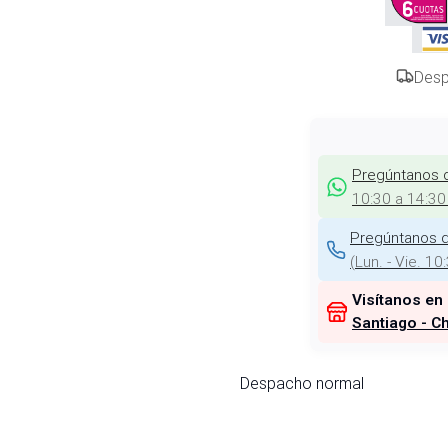
Desp
Pregúntanos 
10:30 a 14:30
Pregúntanos d
(
Lun. - Vie. 10
Visítanos en
Santiago - Ch
Despacho normal