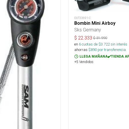
OUT33691-C
Bombin Mini Airboy
Sks Germany
$
22.333
$
31.990
en
6
cuotas de $
3.722
sin interés
ahorras
$
890
por transferencia.
LLEGA MAÑANA✔️TIENDA A
+5 Vendidos