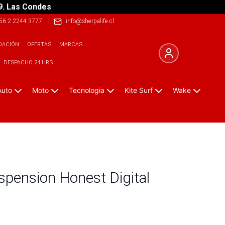
9. Las Condes
56 2 2244 3777
|
info@sherpalife.cl
DACIÓN
OFERTAS
MARCAS
DESPACHO 24 HRS
Auto
Moto
Tecnologia
Kite Surf
Wake
pension Honest Digital