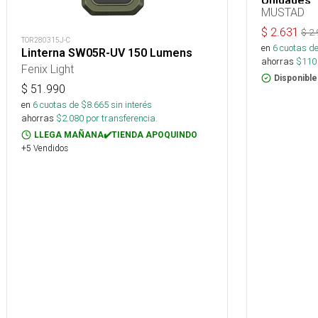
Unidades
MUSTAD
$
2.631
$
2.
TOR280315J-C
en
6
cuotas de
Linterna SW05R-UV 150 Lumens
ahorras
$
110
Fenix Light
Disponible
$
51.990
en
6
cuotas de $
8.665
sin interés
ahorras
$
2.080
por transferencia.
LLEGA MAÑANA✔️TIENDA APOQUINDO
+5 Vendidos