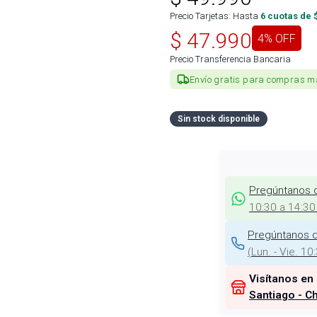
Precio Tarjetas: Hasta
6
cuotas de 
$
47.990
4
% OFF
Precio Transferencia Bancaria
Envío gratis para compras m
Sin stock disponible
Pregúntanos 
10:30 a 14:30
Pregúntanos d
(
Lun. - Vie. 10
Visítanos en
Santiago - Ch