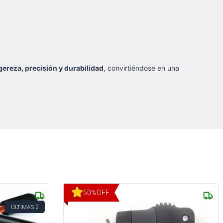
igereza, precisión y durabilidad
, convirtiéndose en una
50
%
OFF
2
ÚLTIMAS