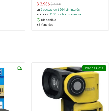
$
3.986
$
7.990
en
6
cuotas de $
664
sin interés
ahorras
$
160
por transferencia.
Disponible
+5 Vendidos
ENVÍO
GRATIS