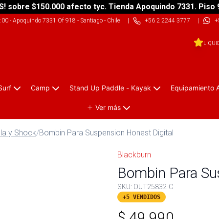
S! sobre $150.000 afecto tyc. Tienda Apoquindo 7331. Piso 
9:00
-
Apoquindo 7331 Of 918 - Santiago - Chile
|
+56 2 2244 3777
|
+
LIQUI
Surf
Camp
Stand Up Paddle - Kayak
Equipamiento 
Ver más
la y Shock
/
Bombin Para Suspension Honest Digital
Blackburn
Bombin Para Sus
SKU:
OUT25832-C
+5 VENDIDOS
$
49.990