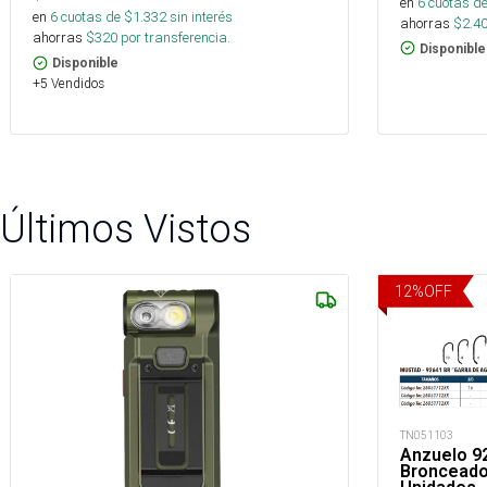
en
6
cuotas de
en
6
cuotas de $
1.332
sin interés
ahorras
$
2.4
ahorras
$
320
por transferencia.
Disponible
Disponible
+5 Vendidos
Últimos Vistos
12
%
OFF
TN051103
Anzuelo 92
Bronceado 