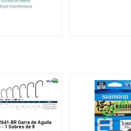
 $
9.998
sin interés
00
por transferencia.
641-BR Garra de Aguila
- 1 Sobres de 8