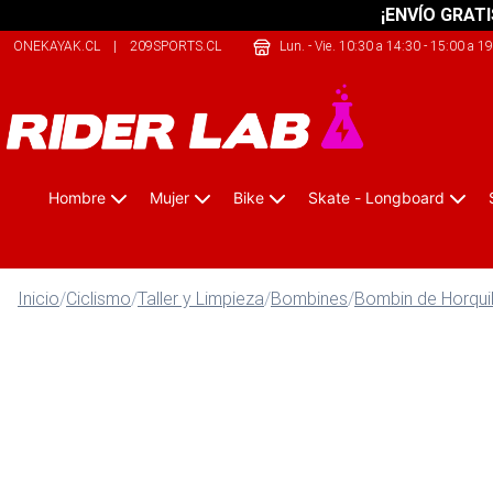
¡ENVÍO GRATI
ONEKAYAK.CL
|
209SPORTS.CL
|
SHERPALIFE.CL
Lun. - Vie. 10:30 a 14:30 - 15:00 a 1
Hombre
Mujer
Bike
Skate - Longboard
Inicio
/
Ciclismo
/
Taller y Limpieza
/
Bombines
/
Bombin de Horquil