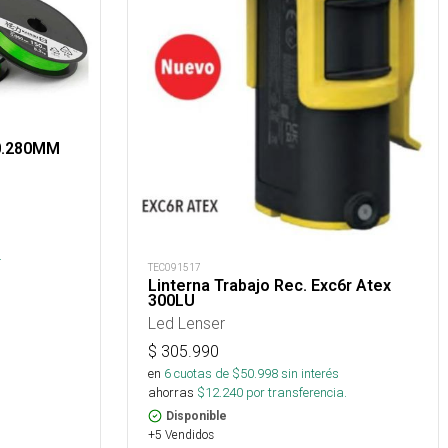
 0.280MM
.
TEC091517
Linterna Trabajo Rec. Exc6r Atex
300LU
Led Lenser
$
305.990
en
6
cuotas de $
50.998
sin interés
ahorras
$
12.240
por transferencia.
Disponible
+5 Vendidos