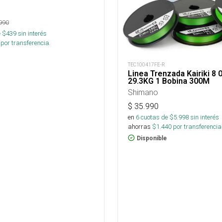
990
 $
439
sin interés
por transferencia.
TEC100417FE-R
Linea Trenzada Kairiki 8
29.3KG 1 Bobina 300M
Shimano
$
35.990
en
6
cuotas de $
5.998
sin interés
ahorras
$
1.440
por transferencia
Disponible