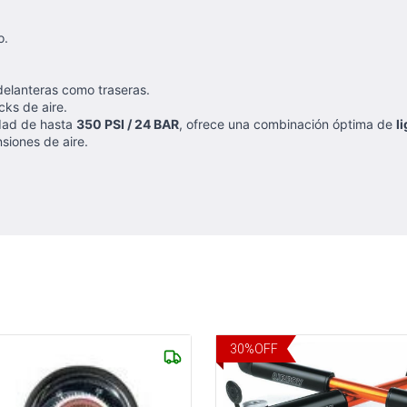
o.
 delanteras como traseras.
ks de aire.
dad de hasta
350 PSI / 24 BAR
, ofrece una combinación óptima de
l
siones de aire.
30
%
OFF