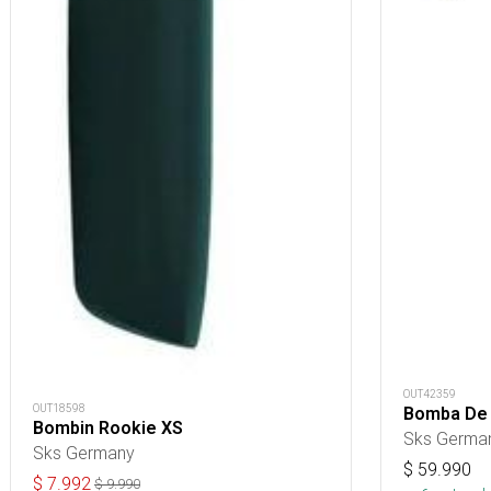
OUT42359
OUT18598
Bomba De
Bombin Rookie XS
Sks Germa
Sks Germany
$
59.990
$
7.992
$
9.990