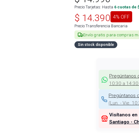
Precio Tarjetas: Hasta
6
cuotas de 
$
14.390
4
% OFF
Precio Transferencia Bancaria
Envío gratis para compras m
Sin stock disponible
Pregúntanos 
10:30 a 14:30
Pregúntanos d
(
Lun. - Vie. 10
Visítanos en
Santiago - Ch