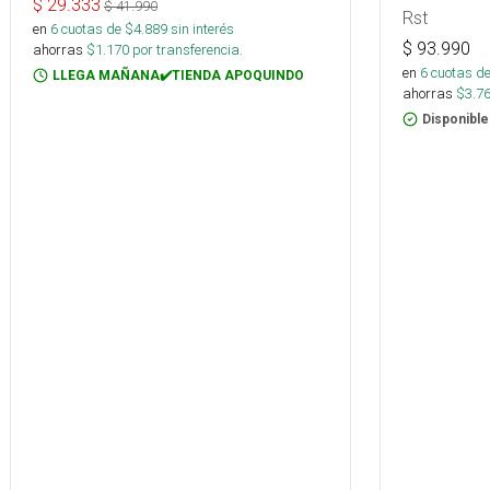
$
29.333
$
41.990
Rst
en
6
cuotas de $
4.889
sin interés
$
93.990
ahorras
$
1.170
por transferencia.
en
6
cuotas de
LLEGA MAÑANA✔️TIENDA APOQUINDO
ahorras
$
3.7
Disponible