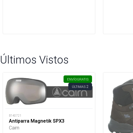
Últimos Vistos
ENVÍO
GRATIS
2
ÚLTIMAS
B140721
Antiparra Magnetik SPX3
Cairn