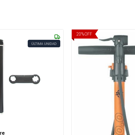
20
%
OFF
ÚLTIMA UNIDAD
ire