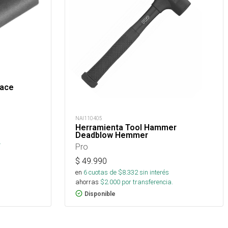
Race
NAI110405
Herramienta Tool Hammer
Deadblow Hemmer
.
Pro
$
49.990
en
6
cuotas de $
8.332
sin interés
ahorras
$
2.000
por transferencia.
Disponible