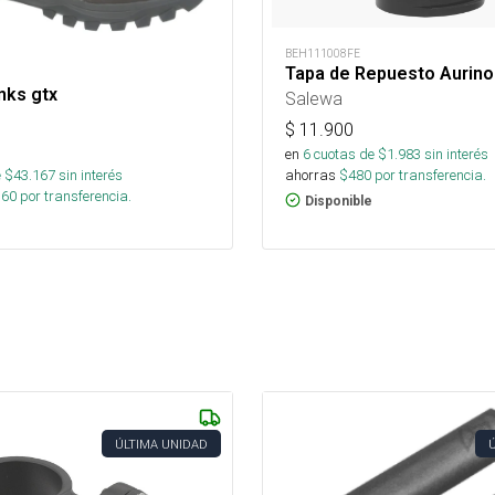
BEH111008FE
Tapa de Repuesto Aurino
nks gtx
Salewa
$
11.900
en
6
cuotas de $
1.983
sin interés
ahorras
$
480
por transferencia.
 $
43.167
sin interés
360
por transferencia.
Disponible
ÚLTIMA UNIDAD