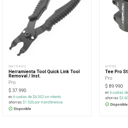
NAI110410-C
AI19165
Herramienta Tool Quick Link Tool
Tee Pro S
Removal / Inst.
Pro
Pro
$
89.990
$
37.990
en
6
cuotas de
en
6
cuotas de $
6.332
sin interés
ahorras
$
3.6
ahorras
$
1.520
por transferencia.
Disponible
Disponible