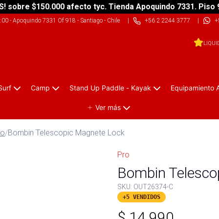
S! sobre $150.000 afecto tyc. Tienda Apoquindo 7331. Piso 
9:00
-
Apoquindo 7331 Of 918 - Santiago - Chile
|
+56 2 2244 3777
|
+
LIQUI
Surf
Camp
Stand Up Paddle - Kayak
Equipamiento 
Ver más
no
/
Bombin Telescopic Magnete Lock
Pro
Bombin Telesco
SKU:
OUT26374-C
+5 VENDIDOS
$
14.990