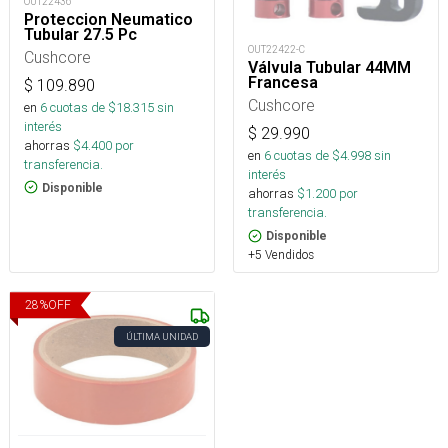
OUT22436
Proteccion Neumatico
Tubular 27.5 Pc
OUT22422-C
Cushcore
Válvula Tubular 44MM
Francesa
$
109.890
Cushcore
en
6
cuotas de $
18.315
sin
interés
$
29.990
ahorras
$
4.400
por
en
6
cuotas de $
4.998
sin
transferencia.
interés
Disponible
ahorras
$
1.200
por
transferencia.
Disponible
+5 Vendidos
28
%
OFF
ÚLTIMA UNIDAD