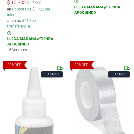
$
10.333
$
17.990
LLEGA MAÑANA✔️TIENDA
en
6
cuotas de $
1.722
sin
APOQUINDO
interés
ahorras
$
410
por
transferencia.
LLEGA MAÑANA✔️TIENDA
APOQUINDO
+5 Vendidos
33
%
OFF
32
%
OFF
3
2
ÚLTIMAS
ÚLTIMAS