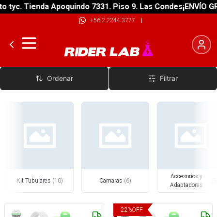
yc. Tienda Apoquindo 7331. Piso 9. Las Condes
¡ENVÍO GRATI
+56 2 2244 3777
|
Cámaras, Tubeless y Accesorios
Ordenar
Filtrar
Accesorios y
Kit Tubulares
(
10
)
Camaras
(
6
)
(
3
Adaptadores
22
%
OFF