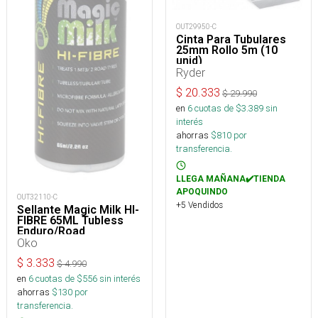
OUT29950-C
Cinta Para Tubulares
25mm Rollo 5m (10
unid)
Ryder
$
20.333
$
29.990
en
6
cuotas de $
3.389
sin
interés
ahorras
$
810
por
transferencia.
LLEGA MAÑANA✔️TIENDA
APOQUINDO
OUT32110-C
+5 Vendidos
Sellante Magic Milk HI-
FIBRE 65ML Tubless
Enduro/Road
Oko
$
3.333
$
4.990
en
6
cuotas de $
556
sin interés
ahorras
$
130
por
transferencia.