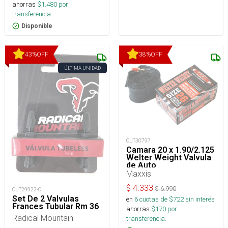
ahorras
$
1.480
por
transferencia.
Disponible
43
%
OFF
38
%
OFF
ÚLTIMA UNIDAD
OUT30797
Camara 20 x 1.90/2.125
Welter Weight Valvula
de Auto
Maxxis
$
4.333
$
6.990
OUT29922-C
Set De 2 Valvulas
en
6
cuotas de $
722
sin interés
Frances Tubular Rm 36
ahorras
$
170
por
Radical Mountain
transferencia.