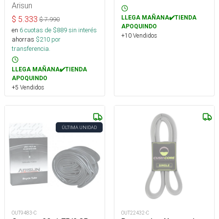
Arisun
LLEGA MAÑANA✔️TIENDA
$
5.333
$
7.990
APOQUINDO
en
6
cuotas de $
889
sin interés
+10 Vendidos
ahorras
$
210
por
transferencia.
LLEGA MAÑANA✔️TIENDA
APOQUINDO
+5 Vendidos
ÚLTIMA UNIDAD
OUT9483-C
OUT22432-C