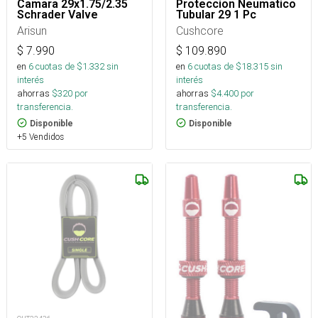
Camara 29x1.75/2.35
Proteccion Neumatico
Schrader Valve
Tubular 29 1 Pc
Arisun
Cushcore
$
7.990
$
109.890
en
6
cuotas de $
1.332
sin
en
6
cuotas de $
18.315
sin
interés
interés
ahorras
$
320
por
ahorras
$
4.400
por
transferencia.
transferencia.
Disponible
Disponible
+5 Vendidos