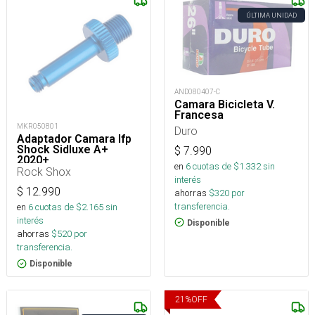
ÚLTIMA UNIDAD
AND080407-C
Camara Bicicleta V.
Francesa
MKR050801
Duro
Adaptador Camara Ifp
Shock Sidluxe A+
$
7.990
2020+
en
6
cuotas de $
1.332
sin
Rock Shox
interés
$
12.990
ahorras
$
320
por
transferencia.
en
6
cuotas de $
2.165
sin
interés
Disponible
ahorras
$
520
por
transferencia.
Disponible
21
%
OFF