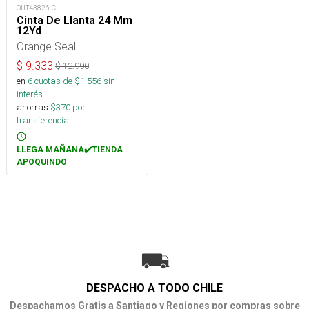
OUT43826-C
Cinta De Llanta 24 Mm
12Yd
Orange Seal
$
9.333
$
12.990
en
6
cuotas de $
1.556
sin
interés
ahorras
$
370
por
transferencia.
LLEGA MAÑANA✔️TIENDA
APOQUINDO
DESPACHO A TODO CHILE
Despachamos Gratis a Santiago y Regiones por compras sobre