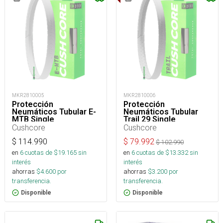
MKR2810005
MKR2810006
Protección
Protección
Neumáticos Tubular E-
Neumáticos Tubular
MTB Single
Trail 29 Single
Cushcore
Cushcore
$
114.990
$
79.992
$
102.990
en
6
cuotas de $
19.165
sin
en
6
cuotas de $
13.332
sin
interés
interés
ahorras
$
4.600
por
ahorras
$
3.200
por
transferencia.
transferencia.
Disponible
Disponible