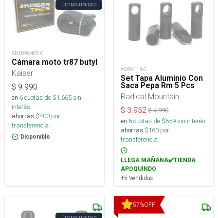
ÚLTIMA UNIDAD
AND090405-C
Cámara moto tr87 butyl
m260114-C
Kaiser
Set Tapa Aluminio Con
Saca Pepa Rm 5 Pcs
$
9.990
Radical Mountain
en
6
cuotas de $
1.665
sin
interés
$
3.952
$
4.990
ahorras
$
400
por
en
6
cuotas de $
659
sin interés
transferencia.
ahorras
$
160
por
Disponible
transferencia.
LLEGA MAÑANA✔️TIENDA
APOQUINDO
+5 Vendidos
57
%
OFF
ÚLTIMA UNIDAD