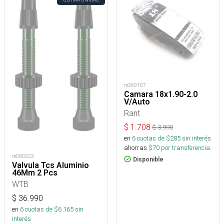
m260107
Camara 18x1.90-2.0
V/Auto
Rant
$
1.708
$
3.990
en
6
cuotas de $
285
sin interés
ahorras
$
70
por transferencia.
m090223
Disponible
Valvula Tcs Aluminio
46Mm 2 Pcs
WTB
$
36.990
en
6
cuotas de $
6.165
sin
interés