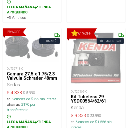
LLEGA MAÑANA✔️TIENDA
APOQUINDO
+5 Vendidos
28
%
OFF
61
%
OFF
2
ÚLTIMAS
ÚLTIMA UNIDAD
OUT32718-C
Camara 27.5 x 1.75/2.3
Valvula Schrader 48mm
Serfas
OUT29365-C
$
4.333
$
5.990
Kit Tubeless 29
en
6
cuotas de $
722
sin interés
YSD00564/62/61
ahorras
$
170
por
Kenda
transferencia.
$
9.333
$
23.990
en
6
cuotas de $
1.556
sin
LLEGA MAÑANA✔️TIENDA
interés
APOQUINDO