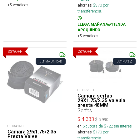
ahorras
$
370
por
+5 Vendidos
transferencia.
LLEGA MAÑANA✔️TIENDA
APOQUINDO
+5 Vendidos
33
%
OFF
28
%
OFF
2
ÚLTIMA UNIDAD
ÚLTIMAS
OUT17213-C
Camara serfas
29X1.75/2.35 valvula
presta 48MM
Serfas
$
4.333
$
5.990
en
6
cuotas de $
722
sin interés
OUT9484-C
Cámara 29x1.75/2.35
ahorras
$
170
por
Presta Valve
transferencia.