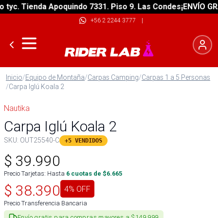
c. Tienda Apoquindo 7331. Piso 9. Las Condes
¡ENVÍO GRATIS
+56 2 2244 3777
|
Inicio
/
Equipo de Montaña
/
Carpas Camping
/
Carpas 1 a 5 Personas
/
Carpa Iglú Koala 2
Nautika
Carpa Iglú Koala 2
SKU:
OUT25540-C
+5 VENDIDOS
$
39.990
Precio Tarjetas: Hasta
6
cuotas de $
6.665
$
38.390
4
% OFF
Precio Transferencia Bancaria
Envío gratis para compras mayores a $149.999