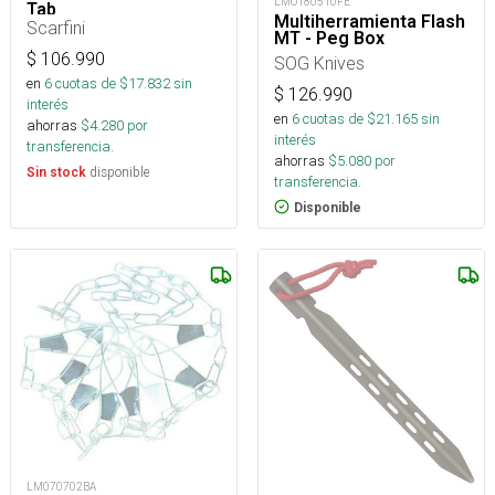
LMO180510FE
Tab
Multiherramienta Flash
Scarfini
MT - Peg Box
$
106.990
SOG Knives
en
6
cuotas de $
17.832
sin
$
126.990
interés
en
6
cuotas de $
21.165
sin
ahorras
$
4.280
por
interés
transferencia.
ahorras
$
5.080
por
disponible
Sin stock
transferencia.
Disponible
LM070702BA