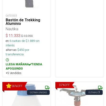
OUT33303
Bastón de Trekking
Aluminio
Nautika
$
11.333
$
15.990
en
6
cuotas de $
1.889
sin
interés
ahorras
$
450
por
transferencia.
LLEGA MAÑANA✔️TIENDA
APOQUINDO
+5 Vendidos
32
%
OFF
38
%
OFF
3
ÚLTIMA UNIDAD
ÚLTIMAS