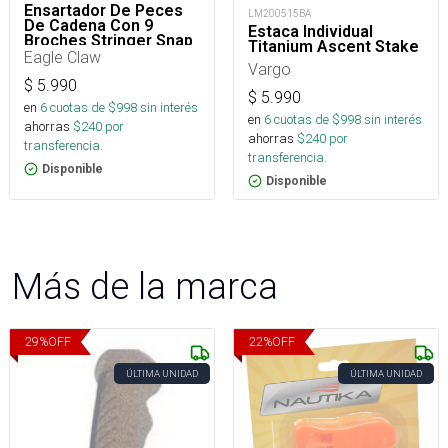
Ensartador De Peces
LM200515BA
De Cadena Con 9
Estaca Individual
Broches Stringer Snap
Titanium Ascent Stake
Eagle Claw
Vargo
$
5.990
$
5.990
en
6
cuotas de $
998
sin interés
en
6
cuotas de $
998
sin interés
ahorras
$
240
por
ahorras
$
240
por
transferencia.
transferencia.
Disponible
Disponible
Más de la marca
29
%
OFF
22
%
OFF
ÚLTIMA UNIDAD
ÚLTIMA UNIDAD