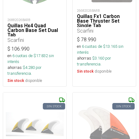
26682026BARB
Quillas Fx1 Carbon
Base Thruster Set
26882026BARB
Single Tab
Quillas Hx4 Quad
Carbon Base Set Dual
Scarfini
Tab
$
78.990
Scarfini
en
6
cuotas de $
13.165
sin
$
106.990
interés
en
6
cuotas de $
17.832
sin
ahorras
$
3.160
por
interés
transferencia.
ahorras
$
4.280
por
disponible
Sin stock
transferencia.
disponible
Sin stock
SIN STOCK
SIN STOCK