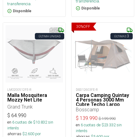
transferencia.
transferencia.
Disponible
Disponible
30
%
OFF
3
ÚLTIMA UNIDAD
ÚLTIMAS
LMO200512FE-R
DIS012603FE-R
Malla Mosquitera
Carpa Camping Quintay
Mozzy Net Lite
4 Personas 3000 Mm
Cubre Techo Largo
Grand Trunk
Bosscamp
$
64.990
$
139.990
$
199.990
en
6
cuotas de $
10.832
sin
en
6
cuotas de $
23.332
sin
interés
interés
ahorras
$
2.600
por
ahorras
$
5.600
por