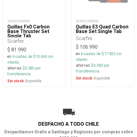
26582026BARB
26382026BARB
Quillas Fx0 Carbon
Quillas E3 Quad Carbon
Base Thruster Set
Base Set Single Tab
Single Tab
Scarfini
Scarfini
$
106.990
$
81.990
en
6
cuotas de $
17.832
sin
en
6
cuotas de $
13.665
sin
interés
interés
ahorras
$
4.280
por
ahorras
$
3.280
por
transferencia.
transferencia.
disponible
Sin stock
disponible
Sin stock
DESPACHO A TODO CHILE
Despachamos Gratis a Santiago y Regiones por compras sobre