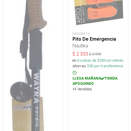
NA200657-C
Pito De Emergencia
Nautika
$
2.333
$
2.990
en
6
cuotas de $
389
sin interés
ahorras
$
90
por transferencia.
LLEGA MAÑANA✔️TIENDA
APOQUINDO
+5 Vendidos