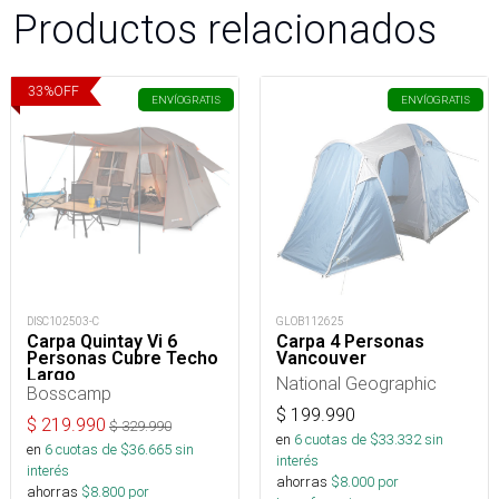
Productos relacionados
33
%
OFF
ENVÍO
GRATIS
ENVÍO
GRATIS
DISC102503-C
GLOB112625
Carpa Quintay Vi 6
Carpa 4 Personas
Personas Cubre Techo
Vancouver
Largo
National Geographic
Bosscamp
$
199.990
$
219.990
$
329.990
en
6
cuotas de $
33.332
sin
en
6
cuotas de $
36.665
sin
interés
interés
ahorras
$
8.000
por
ahorras
$
8.800
por