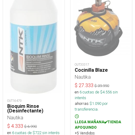
OUT33317
Cocinilla Blaze
Nautika
$
27.333
$
39.990
en
6
cuotas de $
4.556
sin
interés
OUT16479
ahorras
$
1.090
por
Bioquim Rinse
transferencia.
(Desinfectante)
Nautika
LLEGA MAÑANA✔️TIENDA
$
4.333
$
6.990
APOQUINDO
en
6
cuotas de $
722
sin interés
+5 Vendidos