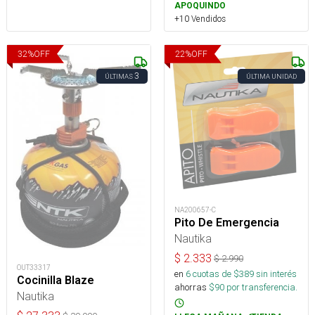
APOQUINDO
+10 Vendidos
32
%
OFF
22
%
OFF
3
ÚLTIMAS
ÚLTIMA UNIDAD
NA200657-C
Pito De Emergencia
Nautika
$
2.333
$
2.990
OUT33317
en
6
cuotas de $
389
sin interés
Cocinilla Blaze
ahorras
$
90
por transferencia.
Nautika