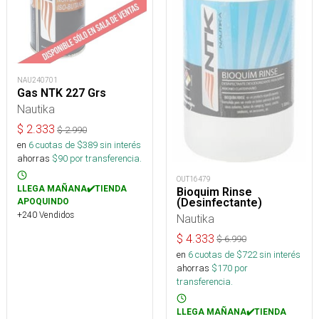
NAU240701
Gas NTK 227 Grs
Nautika
$
2.333
$
2.990
en
6
cuotas de $
389
sin interés
ahorras
$
90
por transferencia.
OUT16479
LLEGA MAÑANA✔️TIENDA
Bioquim Rinse
(Desinfectante)
APOQUINDO
+240 Vendidos
Nautika
$
4.333
$
6.990
en
6
cuotas de $
722
sin interés
ahorras
$
170
por
transferencia.
LLEGA MAÑANA✔️TIENDA