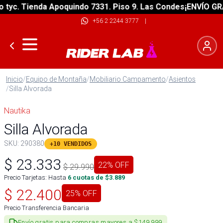
c. Tienda Apoquindo 7331. Piso 9. Las Condes
¡ENVÍO GRATIS
+56 2 2244 3777
|
Inicio
/
Equipo de Montaña
/
Mobiliario Campamento
/
Asientos
/
Silla Alvorada
Nautika
Silla Alvorada
SKU:
290380
+10 VENDIDOS
$
23.333
22
% OFF
$
29.990
Precio Tarjetas: Hasta
6
cuotas de $
3.889
$
22.400
25
% OFF
Precio Transferencia Bancaria
Envío gratis para compras mayores a $149.999