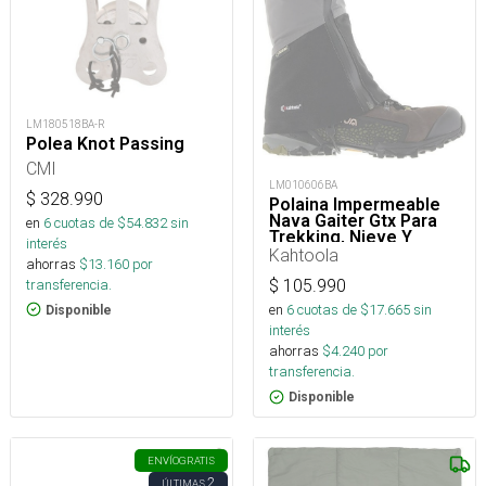
LM180518BA-R
Polea Knot Passing
CMI
LM010606BA
$
328.990
Polaina Impermeable
Nava Gaiter Gtx Para
en
6
cuotas de $
54.832
sin
Trekking, Nieve Y
interés
Montaña
Kahtoola
ahorras
$
13.160
por
transferencia.
$
105.990
en
6
cuotas de $
17.665
sin
Disponible
interés
ahorras
$
4.240
por
transferencia.
Disponible
ENVÍO
GRATIS
2
ÚLTIMAS