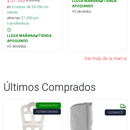
$
27.333
$
39.990
LLEGA MAÑANA✔️TIENDA
APOQUINDO
en
6
cuotas de $
4.556
sin
+5 Vendidos
interés
ahorras
$
1.090
por
transferencia.
LLEGA MAÑANA✔️TIENDA
APOQUINDO
+5 Vendidos
Ver más de la marca
Últimos Comprados
ENVÍO
GRATIS
ÚLTIMA UNIDAD
3
ÚLTIMAS