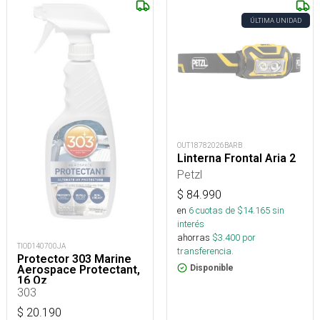
ÚLTIMA UNIDAD
OUT18782026BARB
Linterna Frontal Aria 2
Petzl
$
84.990
en
6
cuotas de $
14.165
sin
interés
ahorras
$
3.400
por
TIOD140700JA
transferencia.
Protector 303 Marine
Aerospace Protectant,
Disponible
16 Oz
303
$
20.190