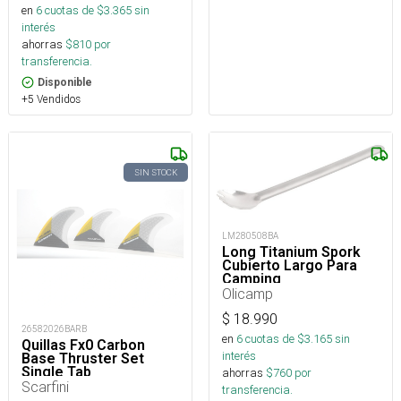
en
6
cuotas de $
3.365
sin
interés
ahorras
$
810
por
transferencia.
Disponible
+5 Vendidos
SIN STOCK
LM280508BA
Long Titanium Spork
Cubierto Largo Para
Camping
Olicamp
$
18.990
26582026BARB
en
6
cuotas de $
3.165
sin
Quillas Fx0 Carbon
interés
Base Thruster Set
Single Tab
ahorras
$
760
por
Scarfini
transferencia.