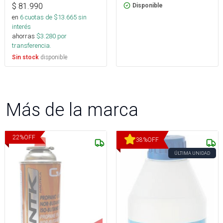
$
81.990
Disponible
en
6
cuotas de $
13.665
sin
interés
ahorras
$
3.280
por
transferencia.
disponible
Sin stock
Más de la marca
22
%
OFF
38
%
OFF
ÚLTIMA UNIDAD