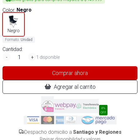
Color
:
Negro
Negro
Formato
:
Unidad
Cantidad:
-
+
1 disponible
Comprar ahora
Agregar al carrito
4%
OFF
Despacho domicilio a
Santiago y Regiones
Revisar disponibilidad y valores