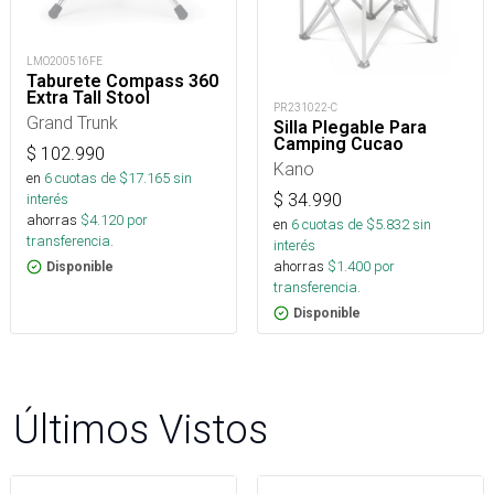
LMO200516FE
Taburete Compass 360
Extra Tall Stool
PR231022-C
Grand Trunk
Silla Plegable Para
Camping Cucao
$
102.990
Kano
en
6
cuotas de $
17.165
sin
interés
$
34.990
ahorras
$
4.120
por
en
6
cuotas de $
5.832
sin
transferencia.
interés
ahorras
$
1.400
por
Disponible
transferencia.
Disponible
Últimos Vistos