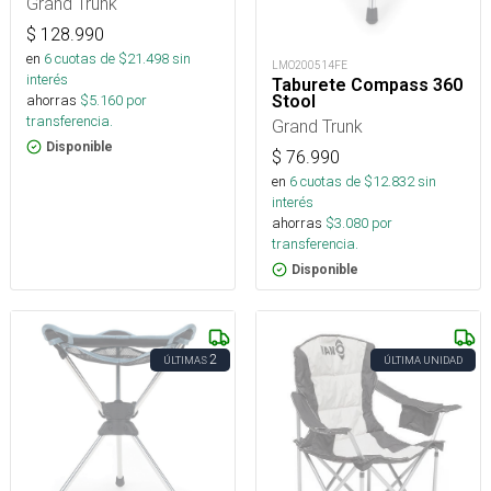
Grand Trunk
$
128.990
en
6
cuotas de $
21.498
sin
LMO200514FE
interés
Taburete Compass 360
ahorras
$
5.160
por
Stool
transferencia.
Grand Trunk
Disponible
$
76.990
en
6
cuotas de $
12.832
sin
interés
ahorras
$
3.080
por
transferencia.
Disponible
2
ÚLTIMAS
ÚLTIMA UNIDAD