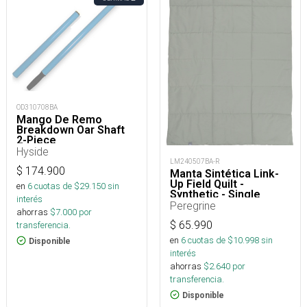
OD310708BA
Mango De Remo
Breakdown Oar Shaft
2-Piece
Hyside
LM240507BA-R
$
174.900
Manta Sintética Link-
Up Field Quilt -
en
6
cuotas de $
29.150
sin
Synthetic - Single
interés
Peregrine
ahorras
$
7.000
por
$
65.990
transferencia.
en
6
cuotas de $
10.998
sin
Disponible
interés
ahorras
$
2.640
por
transferencia.
Disponible