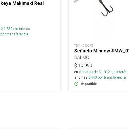
ckeye Makimaki Real
 $
1.832
sin interés
por transferencia.
TEC140402FE
Señuelo Minnow #MW_0
SALMO
$
10.990
en
6
cuotas de $
1.832
sin interés
ahorras
$
440
por transferencia.
Disponible