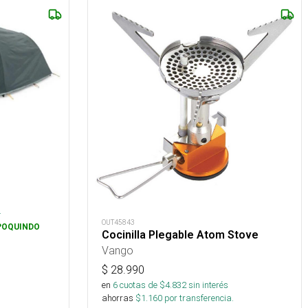
s
.
OUT45843
POQUINDO
Cocinilla Plegable Atom Stove
Vango
$
28.990
en
6
cuotas de $
4.832
sin interés
ahorras
$
1.160
por transferencia.