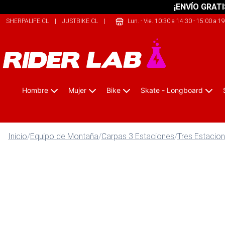
¡ENVÍO GRATI
SHERPALIFE.CL
|
JUSTBIKE.CL
|
THECLIMB.CL
Lun. - Vie. 10:30 a 14:30 - 15:00 a 1
Hombre
Mujer
Bike
Skate - Longboard
Inicio
/
Equipo de Montaña
/
Carpas 3 Estaciones
/
Tres Estacio