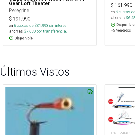
Gear Loft Theater
$
161.990
Peregrine
en
6
cuotas de
ahorras
$
6.4
$
191.990
Disponible
en
6
cuotas de $
31.998
sin interés
+5 Vendidos
ahorras
$
7.680
por transferencia.
Disponible
Últimos Vistos
TEC102903FE