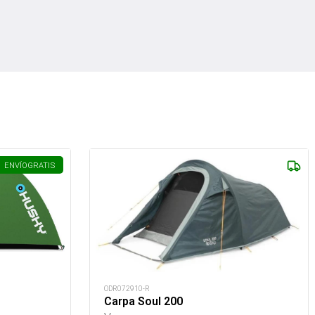
ENVÍO
GRATIS
ODR072910-R
Carpa Soul 200