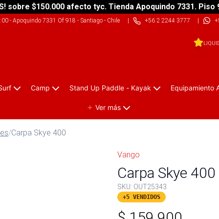
S! sobre $150.000 afecto tyc. Tienda Apoquindo 7331. Piso 
9:00
-
Apoquindo 7331 Of 918 - Santiago - Chile
|
+56 2 2244 3777
|
+
LIQUI
Surf
Camp
Stand Up Paddle - Kayak
Equipamiento 
Ver más
nes
/
Carpa Skye 400
Vango
Carpa Skye 400
SKU:
OUT25343
+5 VENDIDOS
$
159.900