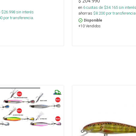
$
204.990
en
6
cuotas de $
34.165
sin interé
 $
26.998
sin interés
ahorras
$
8.200
por transferencia
80
por transferencia.
Disponible
+10 Vendidos