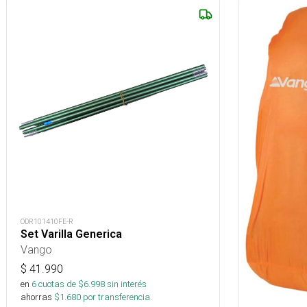
ODR101410FE-R
Set Varilla Generica
Vango
$
41.990
en
6
cuotas de $
6.998
sin interés
ahorras
$
1.680
por transferencia.