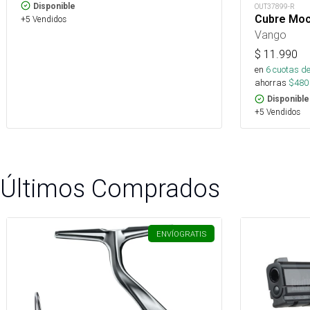
Disponible
OUT37899-R
Cubre Moc
+5 Vendidos
Vango
$
11.990
en
6
cuotas de
ahorras
$
480
Disponible
+5 Vendidos
Últimos Comprados
ENVÍO
GRATIS