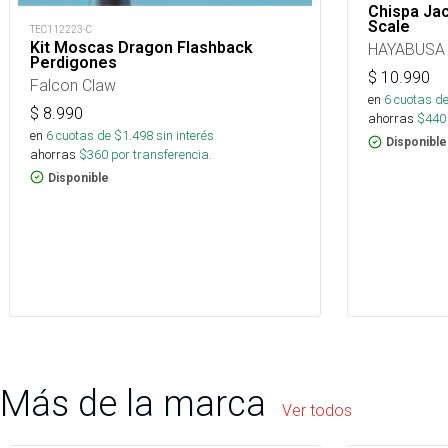
Chispa Ja
Scale
TEC112223-C
Kit Moscas Dragon Flashback
HAYABUSA
Perdigones
$
10.990
Falcon Claw
en
6
cuotas de
$
8.990
ahorras
$
440
en
6
cuotas de $
1.498
sin interés
Disponible
ahorras
$
360
por transferencia.
Disponible
Más de la marca
Ver todos