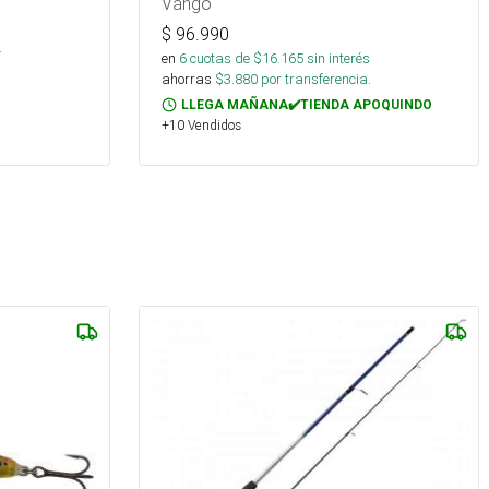
Vango
s
$
96.990
.
en
6
cuotas de $
16.165
sin interés
ahorras
$
3.880
por transferencia.
LLEGA MAÑANA✔️TIENDA APOQUINDO
+10 Vendidos