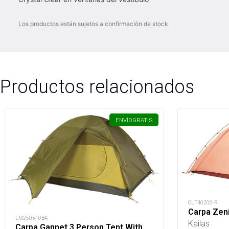
Los productos están sujetos a confirmación de stock.
Productos relacionados
ENVÍO
GRATIS
OUT40206-R
Carpa Zeni
LM250510BA
Kailas
Carpa Gannet 3 Person Tent With