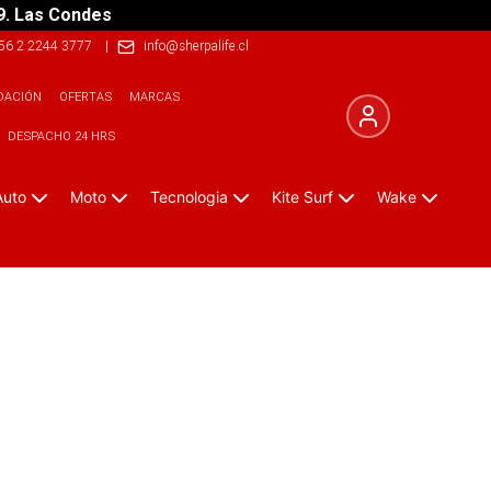
9. Las Condes
56 2 2244 3777
|
info@sherpalife.cl
DACIÓN
OFERTAS
MARCAS
DESPACHO 24 HRS
Auto
Moto
Tecnologia
Kite Surf
Wake