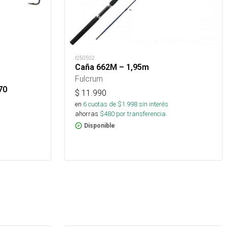
t250502
Caña 662M – 1,95m
Fulcrum
70
$
11.990
en
6
cuotas de $
1.998
sin interés
ahorras
$
480
por transferencia.
Disponible