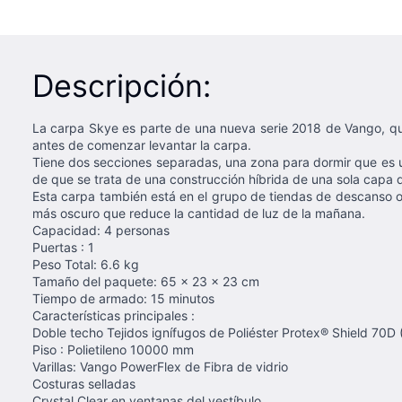
Descripción:
La carpa Skye es parte de una nueva serie 2018 de Vango, que 
antes de comenzar levantar la carpa.
Tiene dos secciones separadas, una zona para dormir que es u
de que se trata de una construcción híbrida de una sola capa d
Esta carpa también está en el grupo de tiendas de descanso osc
más oscuro que reduce la cantidad de luz de la mañana.
Capacidad: 4 personas
Puertas : 1
Peso Total: 6.6 kg
Tamaño del paquete: 65 x 23 x 23 cm
Tiempo de armado: 15 minutos
Características principales :
Doble techo Tejidos ignífugos de Poliéster Protex® Shield 70
Piso : Polietileno 10000 mm
Varillas: Vango PowerFlex de Fibra de vidrio
Costuras selladas
Crystal Clear en ventanas del vestíbulo