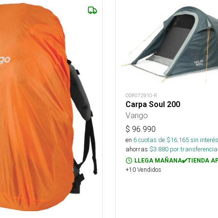
ODR072910-R
Carpa Soul 200
Vango
$
96.990
en
6
cuotas de $
16.165
sin interé
ahorras
$
3.880
por transferencia
LLEGA MAÑANA✔️TIENDA A
+10 Vendidos