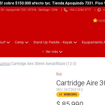
S! sobre $150.000 afecto tyc. Tienda Apoquindo 7331. Piso 
9:00
-
Apoquindo 7331 Of 918 - Santiago - Chile
|
+56 2 2244 3777
|
+
LIQUI
Surf
Camp
Stand Up Paddle - Kayak
Equipamiento 
Ver más
tuchos
/
Cartridge Aire 30mm Aerial/Blaze (12-3)
Rst
Cartridge Aire 
SKU:
OUT26314-C
+5 VENDIDOS
$
85.990