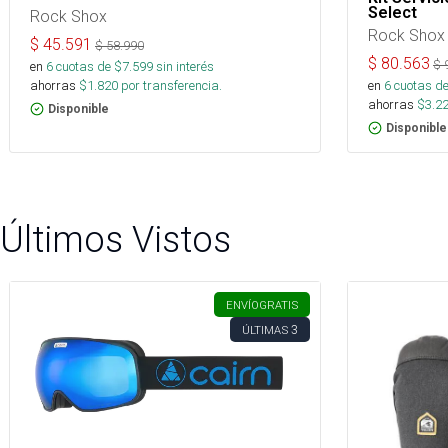
Select
Rock Shox
Rock Shox
$
45.591
$
58.990
$
80.563
$
en
6
cuotas de $
7.599
sin interés
ahorras
$
1.820
por transferencia.
en
6
cuotas de
ahorras
$
3.2
Disponible
Disponible
Últimos Vistos
ENVÍO
GRATIS
3
ÚLTIMAS