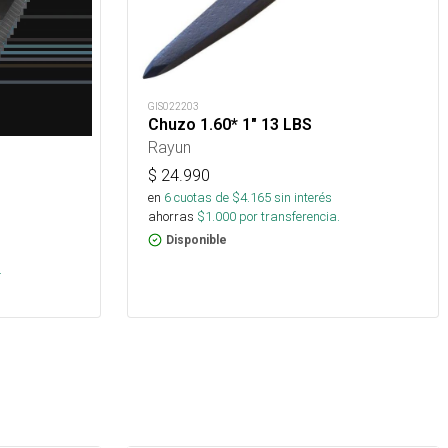
GIS022203
Chuzo 1.60* 1" 13 LBS
Rayun
$
24.990
en
6
cuotas de $
4.165
sin interés
ahorras
$
1.000
por transferencia.
Disponible
s
.