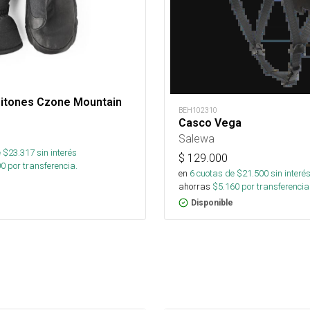
itones Czone Mountain
BEH102310
Casco Vega
Salewa
 $
23.317
sin interés
$
129.000
00
por transferencia.
en
6
cuotas de $
21.500
sin interé
ahorras
$
5.160
por transferencia
Disponible