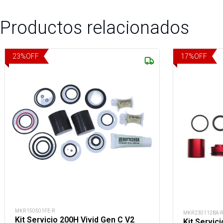
Productos relacionados
23
%
OFF
17
%
OFF
MKR150501FE-R
MKR230112BA-
Kit Servicio 200H Vivid Gen C V2
Kit Servic