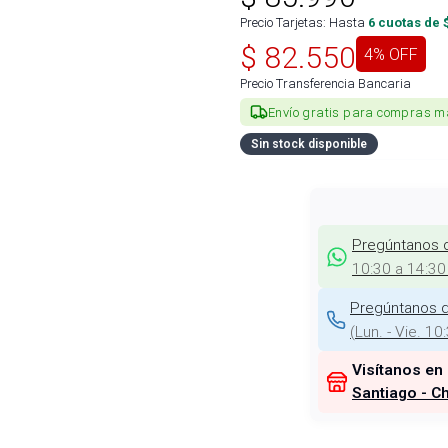
Precio Tarjetas: Hasta
6
cuotas de 
$
82.550
4
% OFF
Precio Transferencia Bancaria
Envío gratis para compras m
Sin stock disponible
Pregúntanos 
10:30 a 14:30
Pregúntanos d
(
Lun. - Vie. 10
Visítanos en
Santiago - Ch