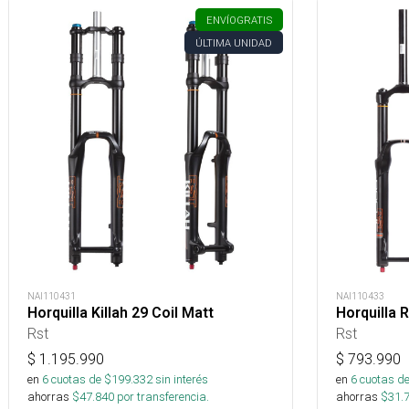
ENVÍO
GRATIS
ÚLTIMA UNIDAD
NAI110431
NAI110433
Horquilla Killah 29 Coil Matt
Horquilla 
Rst
Rst
$
1.195.990
$
793.990
en
6
cuotas de $
199.332
sin interés
en
6
cuotas de
ahorras
$
47.840
por transferencia.
ahorras
$
31.