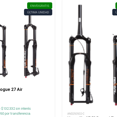
ENVÍO
GRATIS
ÚLTIMA UNIDAD
Rogue 27 Air
 $
132.332
sin interés
760
por transferencia.
AND250502-C