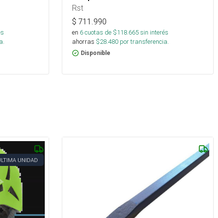
Rst
$
711.990
és
en
6
cuotas de $
118.665
sin interés
a.
ahorras
$
28.480
por transferencia.
Disponible
ÚLTIMA UNIDAD