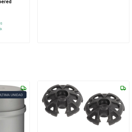
apered
és
a.
ÚLTIMA UNIDAD