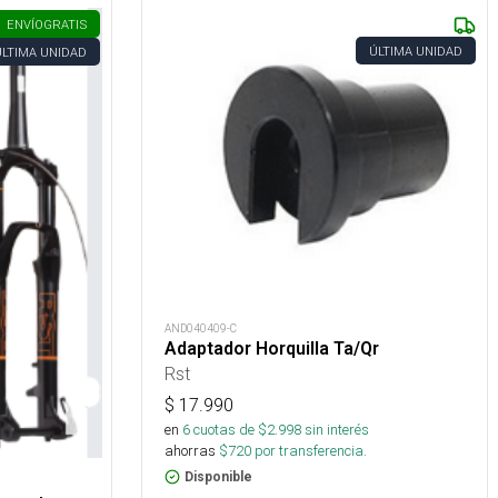
ENVÍO
GRATIS
ÚLTIMA UNIDAD
ÚLTIMA UNIDAD
AND040409-C
Adaptador Horquilla Ta/Qr
Rst
$
17.990
en
6
cuotas de $
2.998
sin interés
ahorras
$
720
por transferencia.
Disponible