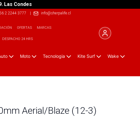
9. Las Condes
56 2 2244 3777
|
info@sherpalife.cl
DACIÓN
OFERTAS
MARCAS
DESPACHO 24 HRS
Auto
Moto
Tecnologia
Kite Surf
Wake
30mm Aerial/Blaze (12-3)