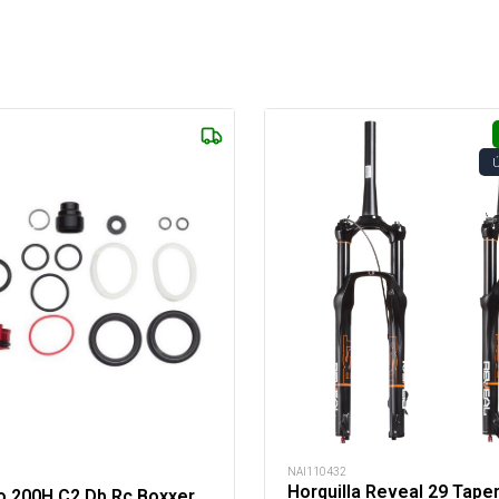
NAI110432
R
Horquilla Reveal 29 Tape
io 200H C2 Db Rc Boxxer