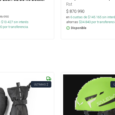
Rst
$
870.990
96.990
en
6
cuotas de $
145.165
sin inter
ahorras
$
34.840
por transferenci
 $
13.427
sin interés
20
por transferencia.
Disponible
2
ÚLTIMAS