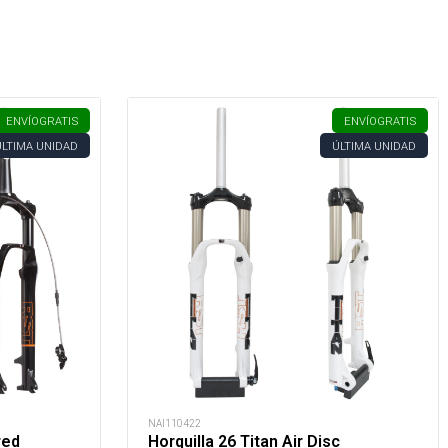
ENVÍO
GRATIS
ENVÍO
GRATIS
ÚLTIMA UNIDAD
ÚLTIMA UNIDAD
NAI110422
red
Horquilla 26 Titan Air Disc