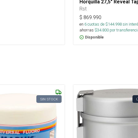
Horquilla 27,5" Reveal T
Rst
$
869.990
en
6
cuotas de $
144.998
sin inter
ahorras
$
34.800
por transferenci
Disponible
SIN STOCK