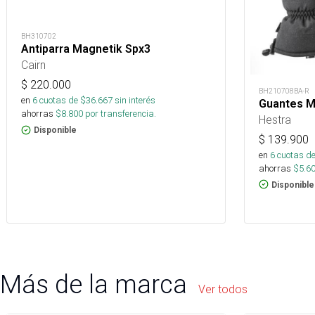
BH310702
Antiparra Magnetik Spx3
Cairn
$
220.000
BH210708BA-R
en
6
cuotas de $
36.667
sin interés
Guantes M
ahorras
$
8.800
por transferencia.
Hestra
Disponible
$
139.900
en
6
cuotas de
ahorras
$
5.6
Disponible
Más de la marca
Ver todos