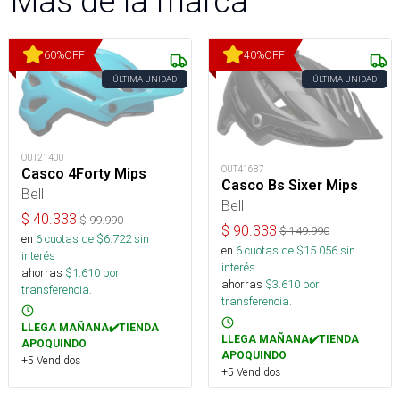
Más de la marca
60
%
OFF
40
%
OFF
ÚLTIMA UNIDAD
ÚLTIMA UNIDAD
OUT21400
OUT41687
Casco 4Forty Mips
Casco Bs Sixer Mips
Bell
Bell
$
40.333
$
99.990
$
90.333
$
149.990
en
6
cuotas de $
6.722
sin
en
6
cuotas de $
15.056
sin
interés
interés
ahorras
$
1.610
por
ahorras
$
3.610
por
transferencia.
transferencia.
LLEGA MAÑANA✔️TIENDA
LLEGA MAÑANA✔️TIENDA
APOQUINDO
APOQUINDO
+5 Vendidos
+5 Vendidos