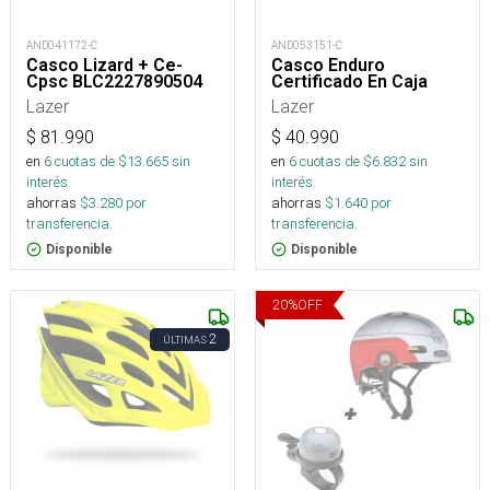
AND041172-C
AND053151-C
Casco Lizard + Ce-
Casco Enduro
Cpsc BLC2227890504
Certificado En Caja
Lazer
Lazer
$
81.990
$
40.990
en
6
cuotas de $
13.665
sin
en
6
cuotas de $
6.832
sin
interés
interés
ahorras
$
3.280
por
ahorras
$
1.640
por
transferencia.
transferencia.
Disponible
Disponible
20
%
OFF
2
ÚLTIMAS