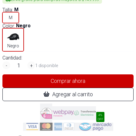
Talla
:
M
M
Color
:
Negro
Negro
Cantidad:
-
+
1 disponible
Comprar ahora
Agregar al carrito
4%
OFF