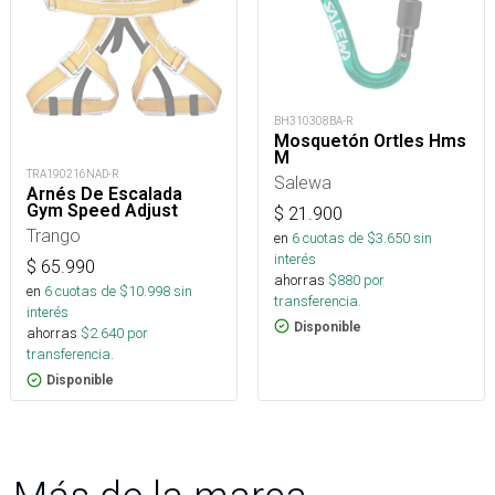
BH310308BA-R
Mosquetón Ortles Hms
M
TRA190216NAD-R
Salewa
Arnés De Escalada
Gym Speed Adjust
$
21.900
Trango
en
6
cuotas de $
3.650
sin
interés
$
65.990
ahorras
$
880
por
en
6
cuotas de $
10.998
sin
transferencia.
interés
Disponible
ahorras
$
2.640
por
transferencia.
Disponible