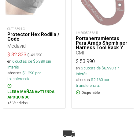
OUT15394-C
LM260508BA-R
Protector Hex Rodilla /
Portaherramientas
Codo
Para Arnés Shembiner
Mcdavid
Harness Tool Rack Y
Arborismo
CMI
$
32.333
$
46.990
$
53.990
en
6
cuotas de $
5.389
sin
interés
en
6
cuotas de $
8.998
sin
ahorras
$
1.290
por
interés
transferencia.
ahorras
$
2.160
por
transferencia.
LLEGA MAÑANA✔️TIENDA
Disponible
APOQUINDO
+5 Vendidos