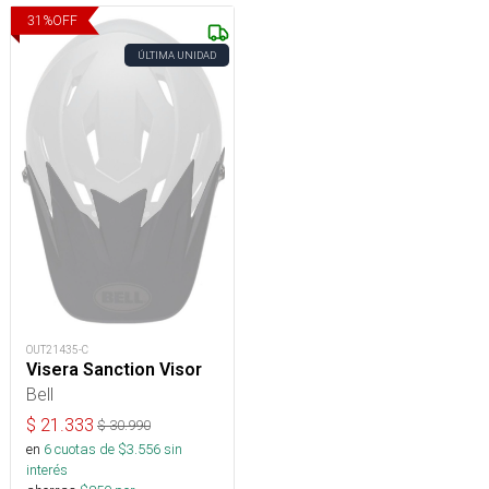
31
%
OFF
ÚLTIMA UNIDAD
OUT21435-C
Visera Sanction Visor
Bell
$
21.333
$
30.990
en
6
cuotas de $
3.556
sin
interés