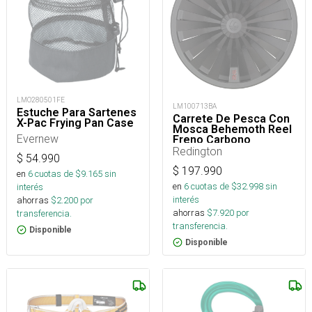
LMO280501FE
LM100713BA
Estuche Para Sartenes
Carrete De Pesca Con
X-Pac Frying Pan Case
Mosca Behemoth Reel
Evernew
Freno Carbono
Redington
$
54.990
$
197.990
en
6
cuotas de $
9.165
sin
en
6
cuotas de $
32.998
sin
interés
interés
ahorras
$
2.200
por
ahorras
$
7.920
por
transferencia.
transferencia.
Disponible
Disponible