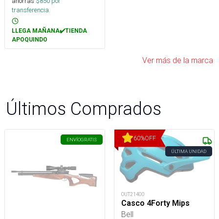
ahorras
$
850
por
transferencia.
LLEGA MAÑANA✔️TIENDA
APOQUINDO
Ver más de la marca
Últimos Comprados
60
%
OFF
ENVÍO
GRATIS
ÚLTIMA UNIDAD
OUT21400
Casco 4Forty Mips
Bell