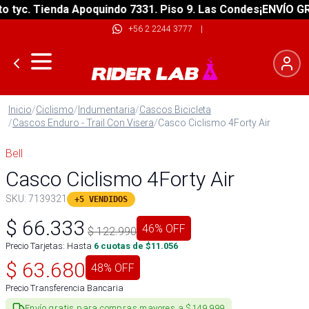
tyc. Tienda Apoquindo 7331. Piso 9. Las Condes
¡ENVÍO GRAT
+56 2 2244 3777
|
Inicio
/
Ciclismo
/
Indumentaria
/
Cascos Bicicleta
/
Cascos Enduro - Trail Con Visera
/
Casco Ciclismo 4Forty Air
Bell
Casco Ciclismo 4Forty Air
SKU:
7139321
+5 VENDIDOS
$
66.333
46
% OFF
$
122.990
Precio Tarjetas: Hasta
6
cuotas de $
11.056
$
63.680
48
% OFF
Precio Transferencia Bancaria
Envío gratis para compras mayores a $149.999