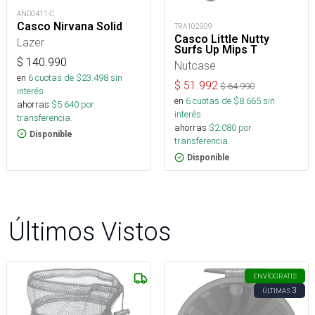
AND0411-C
Casco Nirvana Solid
TRA102909
Casco Little Nutty
Lazer
Surfs Up Mips T
$
140.990
Nutcase
en
6
cuotas de $
23.498
sin
$
51.992
$
64.990
interés
en
6
cuotas de $
8.665
sin
ahorras
$
5.640
por
interés
transferencia.
ahorras
$
2.080
por
Disponible
transferencia.
Disponible
Últimos Vistos
ENVÍO
GRATIS
3
ÚLTIMAS