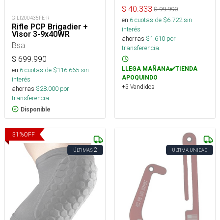
$
40.333
$
99.990
GILI200435FE-R
en
6
cuotas de $
6.722
sin
Rifle PCP Brigadier +
interés
Visor 3-9x40WR
ahorras
$
1.610
por
Bsa
transferencia.
$
699.990
LLEGA MAÑANA✔️TIENDA
en
6
cuotas de $
116.665
sin
APOQUINDO
interés
+5 Vendidos
ahorras
$
28.000
por
transferencia.
Disponible
31
%
OFF
2
ÚLTIMAS
ÚLTIMA UNIDAD