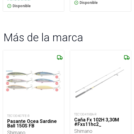
Disponible
Disponible
Más de la marca
TEC130419BA-R
TEC130407FE-R
Caña Fx 102H 3,30M
Pasante Ocea Sardine
#Fxs11hc2_
Ball 150S FB
Shimano
Shimano