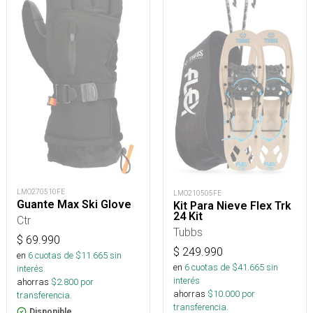
LMO270510FE
LMO210505FE
Guante Max Ski Glove
Kit Para Nieve Flex Trk
24 Kit
Ctr
Tubbs
$
69.990
$
249.990
en
6
cuotas de $
11.665
sin
en
6
cuotas de $
41.665
sin
interés
interés
ahorras
$
2.800
por
ahorras
$
10.000
por
transferencia.
transferencia.
Disponible