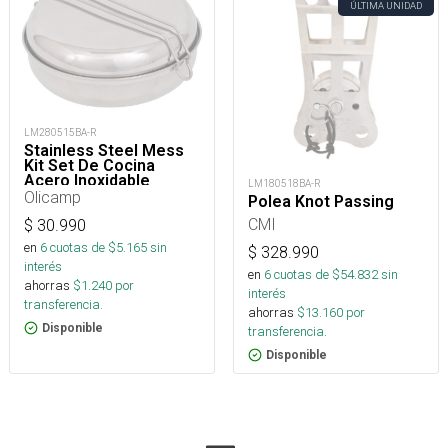
ÚLTIMA UNIDAD
LM280515BA-R
Stainless Steel Mess
Kit Set De Cocina
Acero Inoxidable
LM180518BA-R
Camping
Olicamp
Polea Knot Passing
CMI
$
30.990
en
6
cuotas de $
5.165
sin
$
328.990
interés
en
6
cuotas de $
54.832
sin
ahorras
$
1.240
por
interés
transferencia.
ahorras
$
13.160
por
Disponible
transferencia.
Disponible