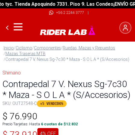
tyc. Tienda Apoquindo 7331. Piso 9. Las Condes
¡ENVÍO GRAT
+56 2 2244 3777
|
Inicio
/
Ciclismo
/
Componentes
/
Ruedas, Mazas y Repuestos
/
Mazas Traseras MTB
/
Contrapedal 7 V. Nexus Sg-7c30 * Maza - S O L A * (S/Accesorios)
Shimano
Contrapedal 7 V. Nexus Sg-7c30
* Maza - S O L A * (S/Accesorios)
SKU:
OUT27548-C
+5 VENDIDOS
$
76.990
Precio Tarjetas: Hasta
6
cuotas de $
12.832
$
73.910
4
% OFF