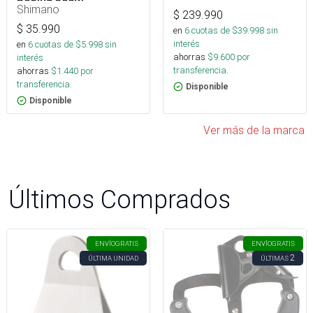
Shimano
$
239.990
$
35.990
en
6
cuotas de $
39.998
sin
interés
en
6
cuotas de $
5.998
sin
ahorras
$
9.600
por
interés
transferencia.
ahorras
$
1.440
por
transferencia.
Disponible
Disponible
Ver más de la marca
Últimos Comprados
ENVÍO
GRATIS
ENVÍO
GRATIS
2
ÚLTIMA UNIDAD
ÚLTIMAS