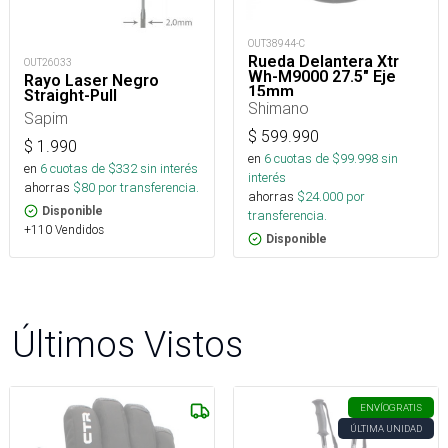
OUT38944-C
Rueda Delantera Xtr
OUT26033
Wh-M9000 27.5" Eje
Rayo Laser Negro
15mm
Straight-Pull
Shimano
Sapim
$
599.990
$
1.990
en
6
cuotas de $
99.998
sin
en
6
cuotas de $
332
sin interés
interés
ahorras
$
80
por transferencia.
ahorras
$
24.000
por
Disponible
transferencia.
+110 Vendidos
Disponible
Últimos Vistos
ENVÍO
GRATIS
ÚLTIMA UNIDAD