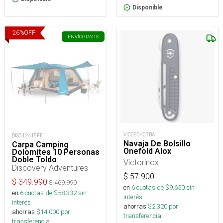
Disponible
26
%
OFF
ENVÍO
GRATIS
VIC080407BA
DIS012415FE
Navaja De Bolsillo
Carpa Camping
Onefold Alox
Dolomites 10 Personas
Doble Toldo
Victorinox
Discovery Adventures
$
57.900
$
349.990
$
469.990
en
6
cuotas de $
9.650
sin
en
6
cuotas de $
58.332
sin
interés
interés
ahorras
$
2.320
por
ahorras
$
14.000
por
transferencia.
transferencia.