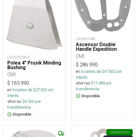
LM180514BA
Ascensor Double
Handle Expedition
CMI
LM150502BA-R
Polea 4" Prusik Minding
$
286.990
Bushing
en
6
cuotas de $
47.832
sin
CMI
interés
$
163.990
ahorras
$
11.480
por
transferencia.
en
6
cuotas de $
27.332
sin
interés
Disponible
ahorras
$
6.560
por
transferencia.
Disponible
ENVÍO
GRATIS