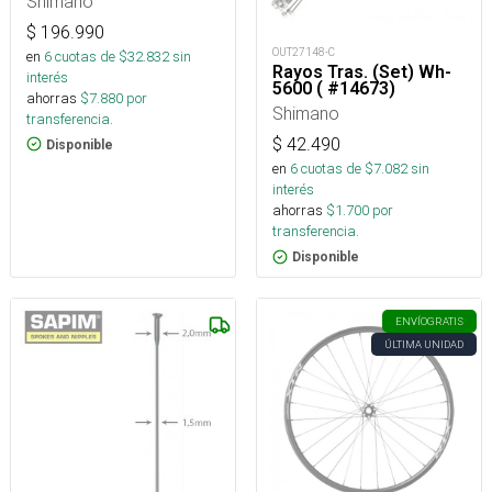
Shimano
$
196.990
OUT27148-C
en
6
cuotas de $
32.832
sin
Rayos Tras. (Set) Wh-
interés
5600 ( #14673)
ahorras
$
7.880
por
Shimano
transferencia.
$
42.490
Disponible
en
6
cuotas de $
7.082
sin
interés
ahorras
$
1.700
por
transferencia.
Disponible
ENVÍO
GRATIS
ÚLTIMA UNIDAD