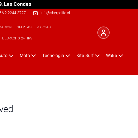
9. Las Condes
56 2 2244 3777
|
info@sherpalife.cl
DACIÓN
OFERTAS
MARCAS
DESPACHO 24 HRS
Auto
Moto
Tecnologia
Kite Surf
Wake
rved