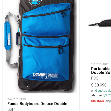
22582026BARB
Portatabla
Double So
FCS
$
80.990
en
6
cuotas de
ahorras
$
3.2
22682026BARB
disp
Sin stock
Funda Bodyboard Deluxe Double
Balin