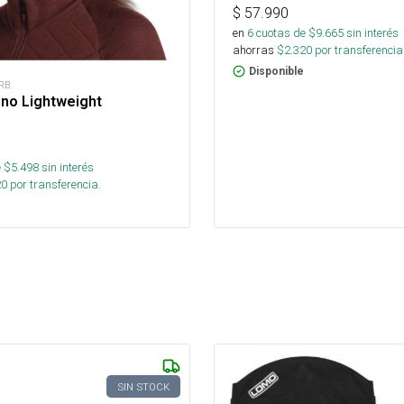
$
57.990
en
6
cuotas de $
9.665
sin interés
ahorras
$
2.320
por transferencia
Disponible
RB
ino Lightweight
 $
5.498
sin interés
20
por transferencia.
SIN STOCK