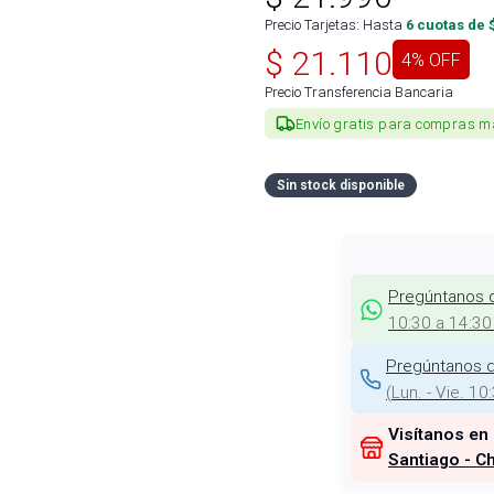
Precio Tarjetas: Hasta
6
cuotas de 
$
21.110
4
% OFF
Precio Transferencia Bancaria
Envío gratis para compras m
Sin stock disponible
Pregúntanos 
10:30 a 14:30
Pregúntanos d
(
Lun. - Vie. 10
Visítanos en
Santiago - Ch