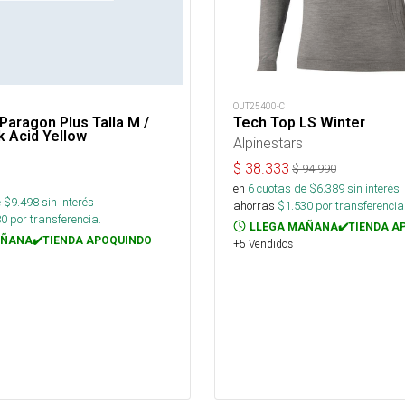
M
OUT25400-C
 Paragon Plus Talla M /
Tech Top LS Winter
k Acid Yellow
Alpinestars
$
38.333
$
94.990
en
6
cuotas de $
6.389
sin interés
 $
9.498
sin interés
ahorras
$
1.530
por transferencia
80
por transferencia.
LLEGA MAÑANA✔️TIENDA A
ÑANA✔️TIENDA APOQUINDO
+5 Vendidos