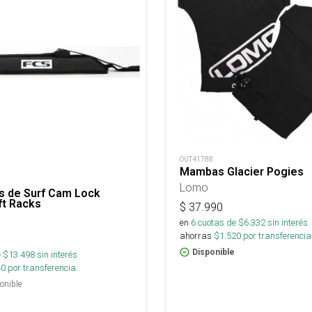
OUT41788
Mambas Glacier Pogies
Lomo
s de Surf Cam Lock
ft Racks
$
37.990
en
6
cuotas de $
6.332
sin interés
ahorras
$
1.520
por transferencia
Disponible
 $
13.498
sin interés
40
por transferencia.
onible