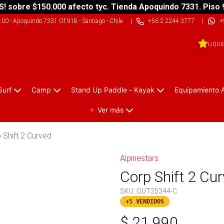
S! sobre $150.000 afecto tyc. Tienda Apoquindo 7331. Piso 
9:00
-
Apoquindo 7331 Of 918 - Santiago - Chile
|
+56 2 2244 3777
|
+
LIQUI
Surf
Camp
Stand Up Paddle - Kayak
Equipamiento 
Ver más
 Shift 2 Curved
Alpinestars
Corp Shift 2 Cu
SKU:
OUT25344-C
+5 VENDIDOS
$
21.990