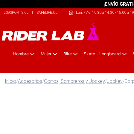
¡ENVÍO GRATI
209SPORTS.CL
|
SAFELIFE.CL
|
ONEKAYAK.CL
Lun. - Vie. 10:30 a 14:30 - 15:00 a 1
Hombre
Mujer
Bike
Skate - Longboard
Inicio
/
Accesorios
/
Gorros, Sombreros y Jockey
/
Jockey
/
Corp