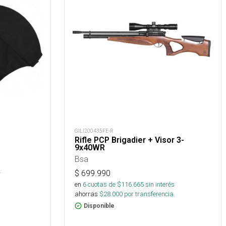
GILI200435FE-R
Rifle PCP Brigadier + Visor 3-
9x40WR
Bsa
.
$
699.990
en
6
cuotas de $
116.665
sin interés
ahorras
$
28.000
por transferencia.
Disponible