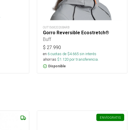
.
OUT15682026BARB
Gorro Reversible Ecostretch®
Buff
$
27.990
en
6
cuotas de $
4.665
sin interés
ahorras
$
1.120
por transferencia.
Disponible
ENVÍO
GRATIS