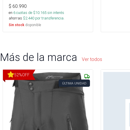
$
60.990
en
6
cuotas de $
10.165
sin interés
ahorras
$
2.440
por transferencia.
disponible
Sin stock
Más de la marca
Ver todos
52
%
OFF
ÚLTIMA UNIDAD