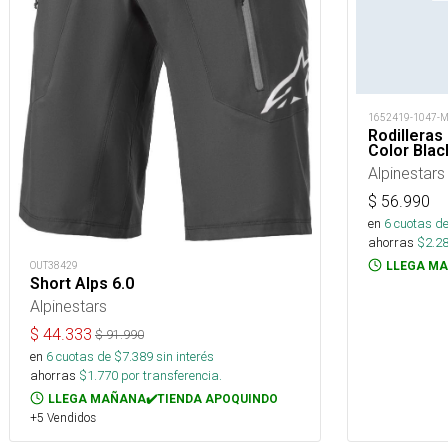
1652419-1047-
Rodilleras
Color Blac
Alpinestars
$
56.990
en
6
cuotas de
ahorras
$
2.2
LLEGA MA
OUT38429
Short Alps 6.0
Alpinestars
$
44.333
$
91.990
en
6
cuotas de $
7.389
sin interés
ahorras
$
1.770
por transferencia.
LLEGA MAÑANA✔️TIENDA APOQUINDO
+5 Vendidos