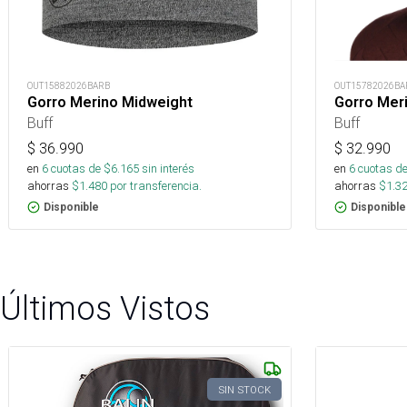
OUT15882026BARB
OUT15782026BA
Gorro Merino Midweight
Gorro Mer
Buff
Buff
$
36.990
$
32.990
en
6
cuotas de $
6.165
sin interés
en
6
cuotas de
ahorras
$
1.480
por transferencia.
ahorras
$
1.3
Disponible
Disponible
Últimos Vistos
SIN STOCK