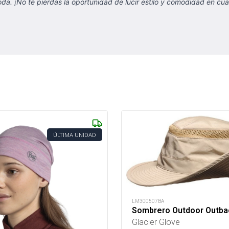
a. ¡No te pierdas la oportunidad de lucir estilo y comodidad en cu
ÚLTIMA UNIDAD
LM300507BA
Sombrero Outdoor Outba
Glacier Glove