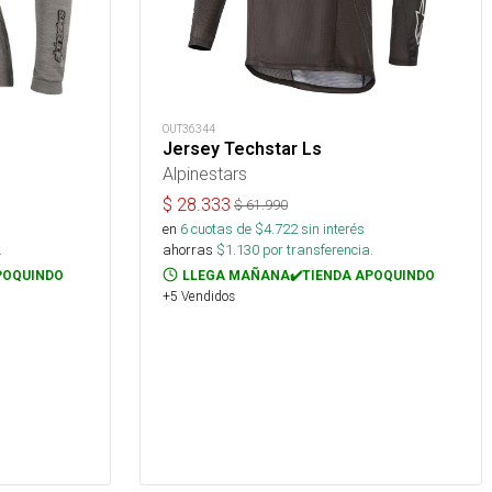
OUT36344
Jersey Techstar Ls
Alpinestars
$
28.333
$
61.990
en
6
cuotas de $
4.722
sin interés
.
ahorras
$
1.130
por transferencia.
POQUINDO
LLEGA MAÑANA✔️TIENDA APOQUINDO
+5 Vendidos