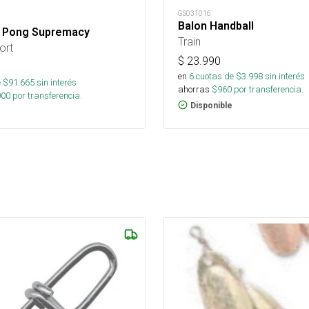
GS031016
Balon Handball
 Pong Supremacy
Train
ort
$
23.990
en
6
cuotas de $
3.998
sin interés
 $
91.665
sin interés
ahorras
$
960
por transferencia.
000
por transferencia.
Disponible