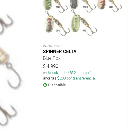
RAP161125-C
SPINNER CELTA
Blue Fox
$
4.990
en
6
cuotas de $
832
sin interés
ahorras
$
200
por transferencia.
Disponible