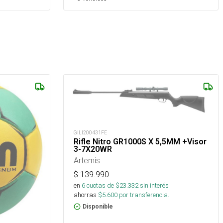
GILI200431FE
Rifle Nitro GR1000S X 5,5MM +Visor
3-7X20WR
Artemis
$
139.990
en
6
cuotas de $
23.332
sin interés
ahorras
$
5.600
por transferencia.
Disponible