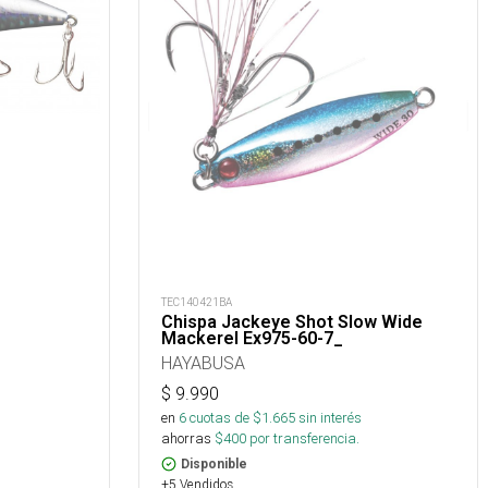
TEC140421BA
Chispa Jackeye Shot Slow Wide
Mackerel Ex975-60-7_
HAYABUSA
$
9.990
en
6
cuotas de $
1.665
sin interés
ahorras
$
400
por transferencia.
Disponible
+5 Vendidos