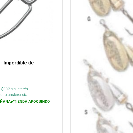
- Imperdible de
 $
332
sin interés
or transferencia.
ÑANA✔️TIENDA APOQUINDO