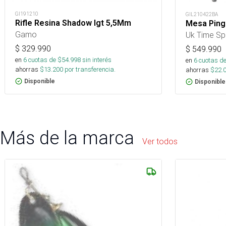
GI191210
GIL210422BA
Rifle Resina Shadow Igt 5,5Mm
Mesa Ping
Gamo
Uk Time Sp
$
329.990
$
549.990
en
6
cuotas de $
54.998
sin interés
en
6
cuotas de
ahorras
$
13.200
por transferencia.
ahorras
$
22.
Disponible
Disponible
Más de la marca
Ver todos