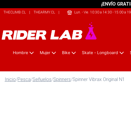
¡ENVÍO GRATI
THECLIMB.CL
|
THEARMY.CL
|
SAFELIFE.CL
Lun. - Vie. 10:30 a 14:30 - 15:00 a 1
Hombre
Mujer
Bike
Skate - Longboard
Inicio
/
Pesca
/
Señuelos
/
Spinners
/
Spinner Vibrax Original N1