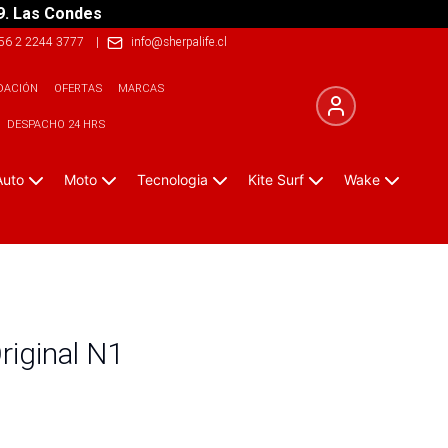
9. Las Condes
56 2 2244 3777
|
info@sherpalife.cl
DACIÓN
OFERTAS
MARCAS
DESPACHO 24 HRS
Auto
Moto
Tecnologia
Kite Surf
Wake
riginal N1