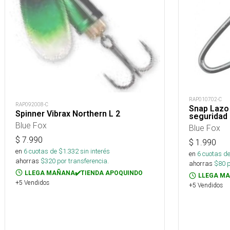
RAP010702-C
RAP092008-C
Snap Lazo 
Spinner Vibrax Northern L 2
seguridad
Blue Fox
Blue Fox
$
7.990
$
1.990
en
6
cuotas de $
1.332
sin interés
en
6
cuotas de
ahorras
$
320
por transferencia.
ahorras
$
80
p
LLEGA MAÑANA✔️TIENDA APOQUINDO
LLEGA MA
+5 Vendidos
+5 Vendidos