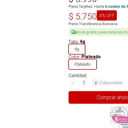
Precio Tarjetas: Hasta
6
cuotas de 
$
5.750
4
% OFF
Precio Transferencia Bancaria
Envío gratis para compras m
Talla
:
4g
4g
Color
:
Plateado
Plateado
Cantidad:
-
+
3 disponibles
Comprar ahor