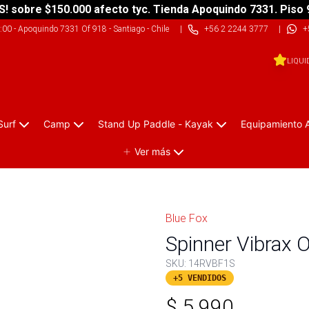
S! sobre $150.000 afecto tyc. Tienda Apoquindo 7331. Piso 
9:00
-
Apoquindo 7331 Of 918 - Santiago - Chile
|
+56 2 2244 3777
|
+
LIQUI
Surf
Camp
Stand Up Paddle - Kayak
Equipamiento 
Ver más
Blue Fox
Spinner Vibrax O
SKU:
14RVBF1S
+5 VENDIDOS
$
5.990