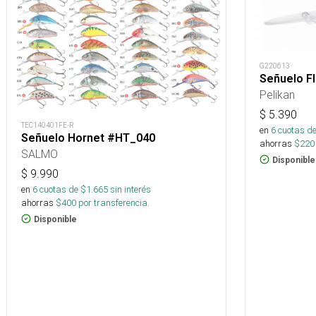
G220613
Señuelo F
Pelikan
$
5.390
TEC140401FE-R
en
6
cuotas de
Señuelo Hornet #HT_040
ahorras
$
220
SALMO
Disponible
$
9.990
en
6
cuotas de $
1.665
sin interés
ahorras
$
400
por transferencia.
Disponible