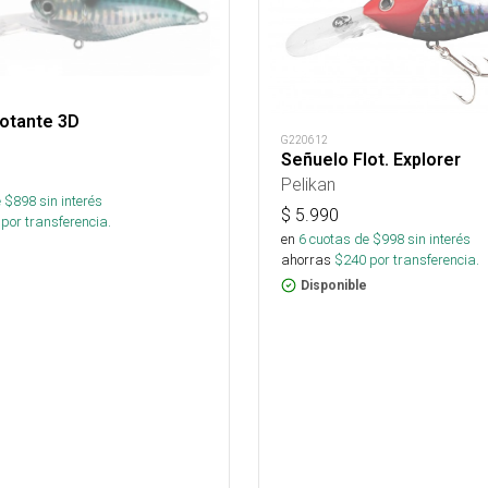
lotante 3D
G220612
Señuelo Flot. Explorer
Pelikan
 $
898
sin interés
$
5.990
por transferencia.
en
6
cuotas de $
998
sin interés
ahorras
$
240
por transferencia.
Disponible