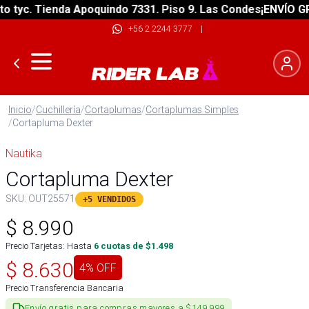
yc. Tienda Apoquindo 7331. Piso 9. Las Condes
¡ENVÍO GRATI
+56 2 2244 3777
|
Inicio
/
Cuchillería
/
Cortaplumas
/
Cortaplumas Simples
/
Cortapluma Dexter
Nautika
Cortapluma Dexter
SKU:
OUT25571
+5 VENDIDOS
$
8.990
Precio Tarjetas: Hasta
6
cuotas de $
1.498
$
8.630
4
% OFF
Precio Transferencia Bancaria
Envío gratis para compras mayores a $149.999