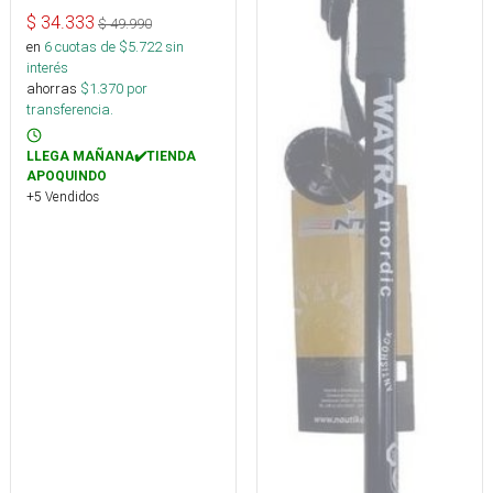
$
34.333
$
49.990
en
6
cuotas de $
5.722
sin
interés
ahorras
$
1.370
por
transferencia.
LLEGA MAÑANA✔️TIENDA
APOQUINDO
+5 Vendidos