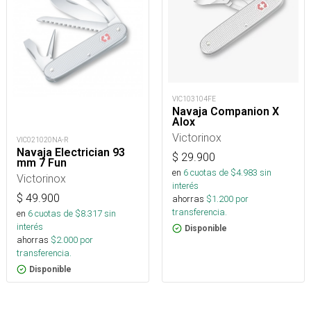
VIC103104FE
Navaja Companion X
Alox
Victorinox
VIC021020NA-R
Navaja Electrician 93
$
29.900
mm 7 Fun
en
6
cuotas de $
4.983
sin
Victorinox
interés
$
49.900
ahorras
$
1.200
por
transferencia.
en
6
cuotas de $
8.317
sin
interés
Disponible
ahorras
$
2.000
por
transferencia.
Disponible