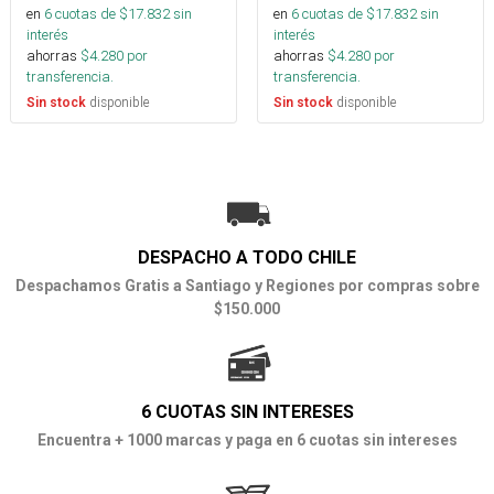
en
6
cuotas de $
17.832
sin
en
6
cuotas de $
17.832
sin
interés
interés
ahorras
$
4.280
por
ahorras
$
4.280
por
transferencia.
transferencia.
disponible
disponible
Sin stock
Sin stock
DESPACHO A TODO CHILE
Despachamos Gratis a Santiago y Regiones por compras sobre
$150.000
6 CUOTAS SIN INTERESES
Encuentra + 1000 marcas y paga en 6 cuotas sin intereses