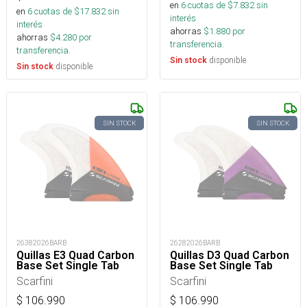
en
6
cuotas de $
7.832
sin
en
6
cuotas de $
17.832
sin
interés
interés
ahorras
$
1.880
por
ahorras
$
4.280
por
transferencia.
transferencia.
disponible
Sin stock
disponible
Sin stock
SIN STOCK
SIN STOCK
26382026BARB
26282026BARB
Quillas E3 Quad Carbon
Quillas D3 Quad Carbon
Base Set Single Tab
Base Set Single Tab
Scarfini
Scarfini
$
106.990
$
106.990