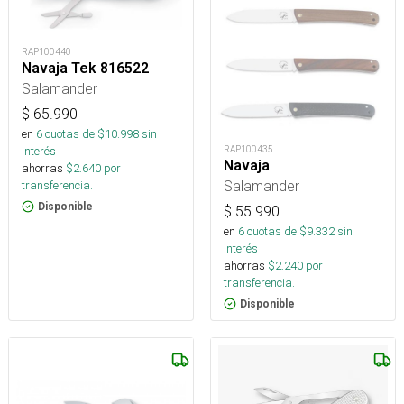
RAP100440
Navaja Tek 816522
Salamander
$
65.990
en
6
cuotas de $
10.998
sin
interés
RAP100435
Navaja
ahorras
$
2.640
por
Salamander
transferencia.
Disponible
$
55.990
en
6
cuotas de $
9.332
sin
interés
ahorras
$
2.240
por
transferencia.
Disponible