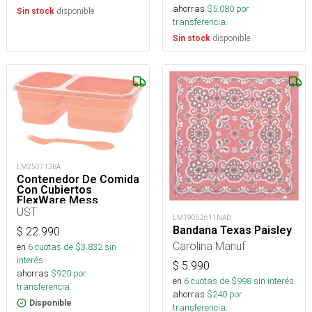
ahorras
$
5.080
por
disponible
Sin stock
transferencia.
disponible
Sin stock
LM250713BA
Contenedor De Comida
Con Cubiertos
FlexWare Mess
Compacto
UST
LM19052611NAD
Bandana Texas Paisley
$
22.990
Carolina Manuf
en
6
cuotas de $
3.832
sin
interés
$
5.990
ahorras
$
920
por
en
6
cuotas de $
998
sin interés
transferencia.
ahorras
$
240
por
Disponible
transferencia.