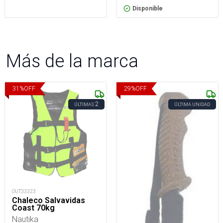
Disponible
Más de la marca
31
%
OFF
29
%
OFF
2
ÚLTIMAS
ÚLTIMA UNIDAD
OUT33323
Chaleco Salvavidas
Coast 70kg
Nautika