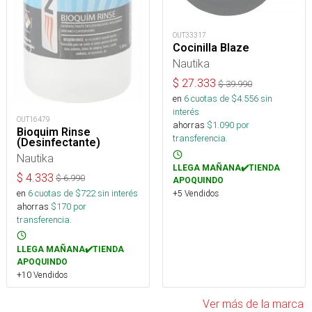
OUT33317
Cocinilla Blaze
Nautika
$
27.333
$
39.990
en
6
cuotas de $
4.556
sin
interés
OUT16479
ahorras
$
1.090
por
Bioquim Rinse
transferencia.
(Desinfectante)
Nautika
LLEGA MAÑANA✔️TIENDA
$
4.333
$
6.990
APOQUINDO
en
6
cuotas de $
722
sin interés
+5 Vendidos
ahorras
$
170
por
transferencia.
LLEGA MAÑANA✔️TIENDA
APOQUINDO
+10 Vendidos
Ver más de la marca