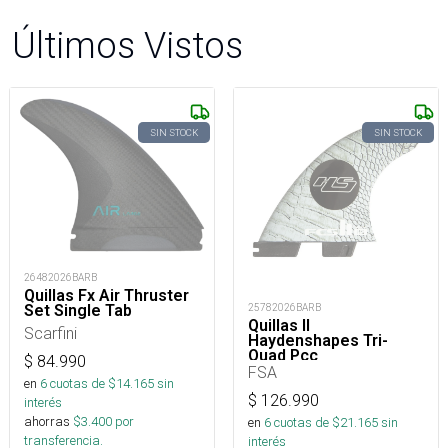
Últimos Vistos
SIN STOCK
SIN STOCK
26482026BARB
Quillas Fx Air Thruster
Set Single Tab
25782026BARB
Quillas II
Scarfini
Haydenshapes Tri-
Quad Pcc
$
84.990
FSA
en
6
cuotas de $
14.165
sin
$
126.990
interés
ahorras
$
3.400
por
en
6
cuotas de $
21.165
sin
transferencia.
interés