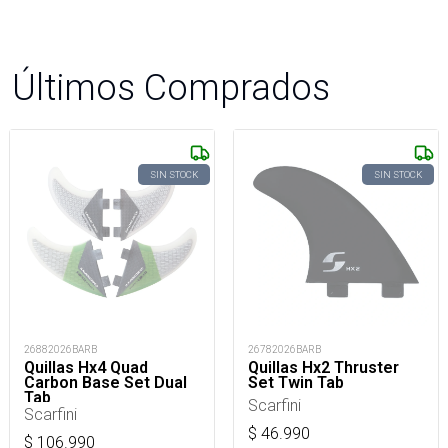
Últimos Comprados
SIN STOCK
SIN STOCK
26882026BARB
26782026BARB
Quillas Hx4 Quad
Quillas Hx2 Thruster
Carbon Base Set Dual
Set Twin Tab
Tab
Scarfini
Scarfini
$
46.990
$
106.990