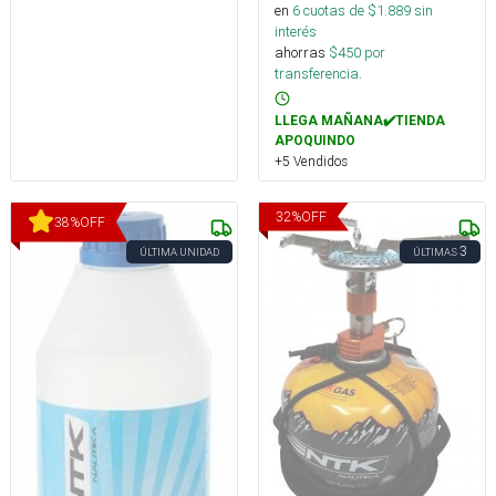
en
6
cuotas de $
1.889
sin
interés
ahorras
$
450
por
transferencia.
LLEGA MAÑANA✔️TIENDA
APOQUINDO
+5 Vendidos
32
%
OFF
38
%
OFF
3
ÚLTIMA UNIDAD
ÚLTIMAS