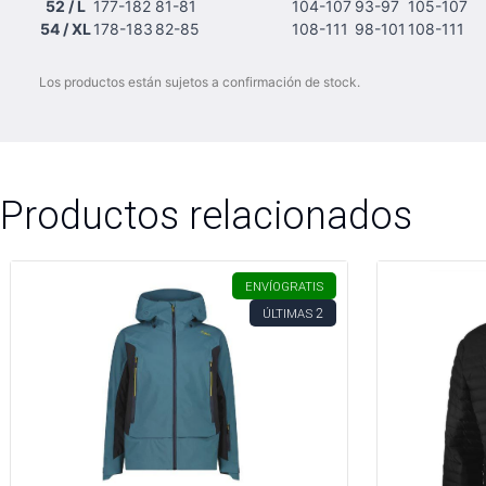
52 / L
177-182
81-81
104-107
93-97
105-107
54 / XL
178-183
82-85
108-111
98-101
108-111
Los productos están sujetos a confirmación de stock.
Productos relacionados
ENVÍO
GRATIS
2
ÚLTIMAS