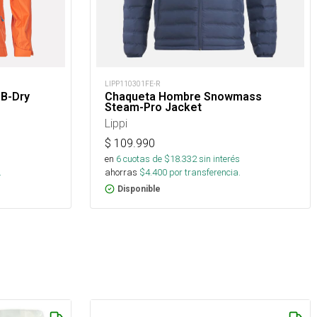
LIPP110301FE-R
 B-Dry
Chaqueta Hombre Snowmass
Steam-Pro Jacket
Lippi
$
109.990
s
en
6
cuotas de $
18.332
sin interés
.
ahorras
$
4.400
por transferencia.
Disponible