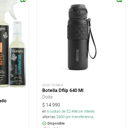
DOI251104BA-R
Botella Dflip 640 Ml
Doite
ado
$
14.990
en
6
cuotas de $
2.498
sin interés
ahorras
$
600
por transferencia.
Disponible