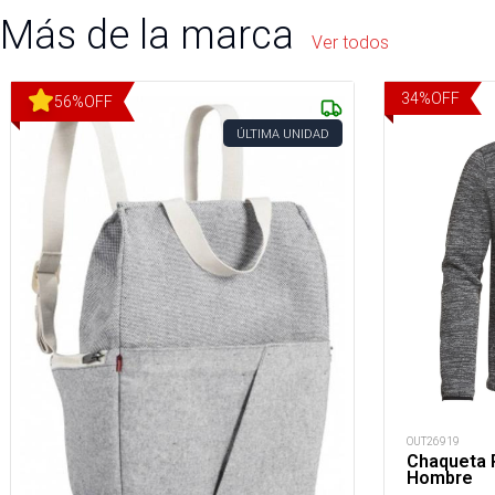
Más de la marca
Ver todos
34
%
OFF
56
%
OFF
ÚLTIMA UNIDAD
OUT26919
Chaqueta P
Hombre