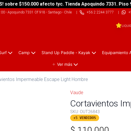
S! sobre $150.000 afecto tyc. Tienda Apoquindo 7331. Piso 
9:00
-
Apoquindo 7331 Of 918 - Santiago - Chile
|
+56 2 2244 3777
|
+
LIQUI
Surf
Camp
Stand Up Paddle - Kayak
Equipamiento 
Ver más
vientos Impermeable Escape Light Hombre
Vaude
Cortavientos I
SKU:
OUT26843
+5 VENDIDOS
$
110.000