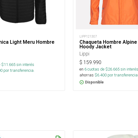
LIPP121307
mica Light Meru Hombre
Chaqueta Hombre Alpine
Hoody Jacket
Lippi
$
159.990
 $
11.665
sin interés
en
6
cuotas de $
26.665
sin interé
00
por transferencia.
ahorras
$
6.400
por transferencia
Disponible