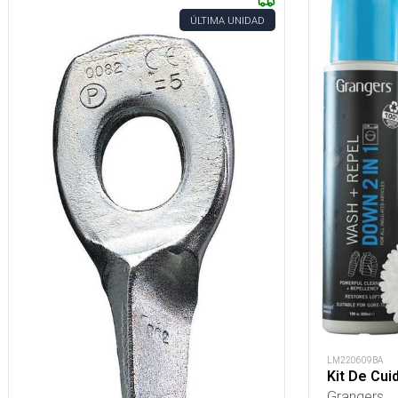
ÚLTIMA UNIDAD
LM220609BA
Kit De Cui
Grangers