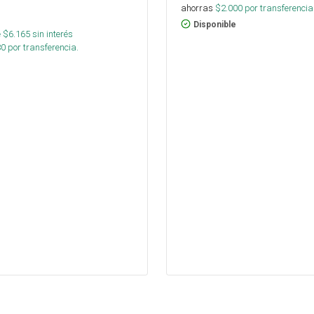
ahorras
$
2.000
por transferencia
Disponible
 $
6.165
sin interés
80
por transferencia.