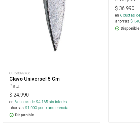
$
36.990
en
6
cuotas de
ahorras
$
1.4
Disponible
OUTpet092406
Clavo Universel 5 Cm
Petzl
$
24.990
en
6
cuotas de $
4.165
sin interés
ahorras
$
1.000
por transferencia.
Disponible