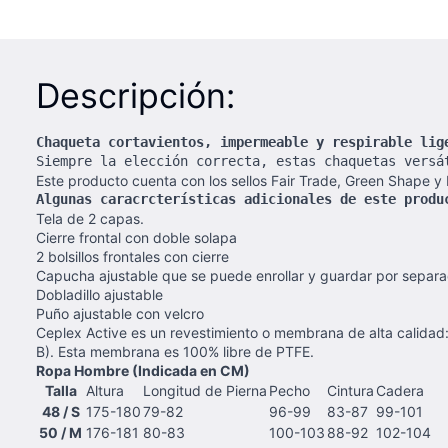
Descripción:
Chaqueta cortavientos, impermeable y respirable lig
Siempre la elección correcta, estas chaquetas versá
Este producto cuenta con los sellos Fair Trade, Green Shape y 
Algunas caracrcterísticas adicionales de este produ
Tela de 2 capas.
Cierre frontal con doble solapa
2 bolsillos frontales con cierre
Capucha ajustable que se puede enrollar y guardar por separ
Dobladillo ajustable
Puño ajustable con velcro
Ceplex Active es un revestimiento o membrana de alta calidad
B). Esta membrana es 100% libre de PTFE.
Ropa Hombre (Indicada en CM)
Talla
Altura
Longitud de Pierna
Pecho
Cintura
Cadera
48 / S
175-180
79-82
96-99
83-87
99-101
50 / M
176-181
80-83
100-103
88-92
102-104