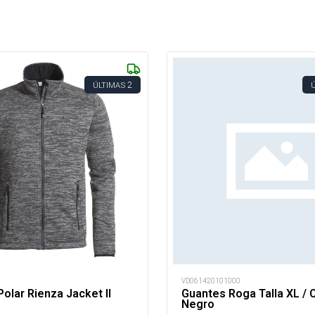
2
ÚLTIMAS
VD061420101000
olar Rienza Jacket II
Guantes Roga Talla XL / 
Negro