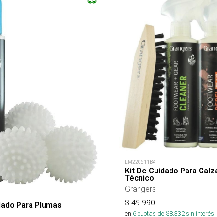
LM220611BA
Kit De Cuidado Para Calz
Técnico
Grangers
$
49.990
dado Para Plumas
en
6
cuotas de $
8.332
sin interés