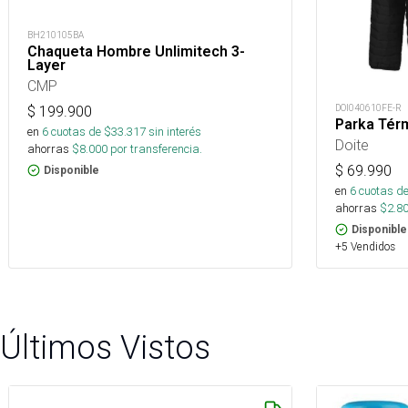
BH210105BA
Chaqueta Hombre Unlimitech 3-
Layer
CMP
DOI040610FE-R
$
199.900
Parka Tér
en
6
cuotas de $
33.317
sin interés
Doite
ahorras
$
8.000
por transferencia.
$
69.990
Disponible
en
6
cuotas de
ahorras
$
2.8
Disponible
+5 Vendidos
Últimos Vistos