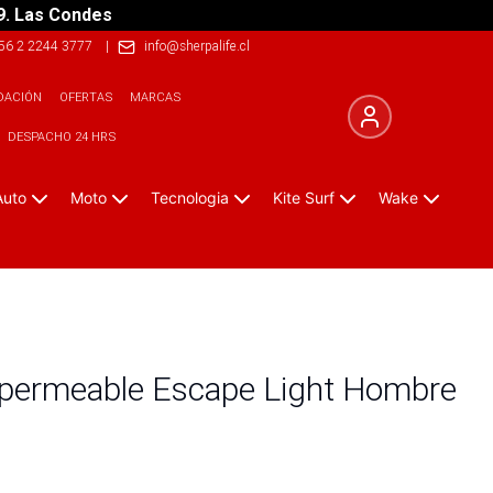
9. Las Condes
56 2 2244 3777
|
info@sherpalife.cl
DACIÓN
OFERTAS
MARCAS
DESPACHO 24 HRS
Auto
Moto
Tecnologia
Kite Surf
Wake
mpermeable Escape Light Hombre