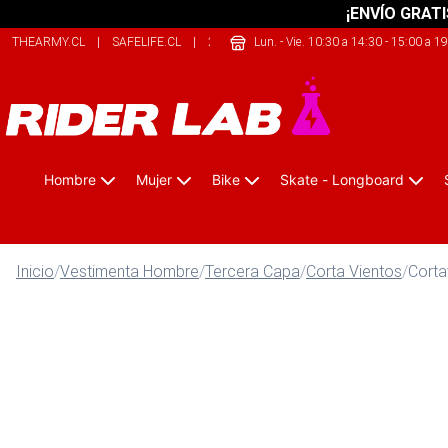
¡ENVÍO GRATI
THEARMY.CL
|
SAFELIFE.CL
|
209SPORTS.CL
Lun. - Vie. 10:30 a 14:30 - 15:00 a 1
Hombre
Mujer
Bike
Skate - Longboard
Inicio
/
Vestimenta Hombre
/
Tercera Capa
/
Corta Vientos
/
Corta