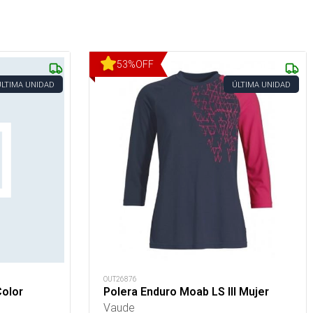
53
%
OFF
ÚLTIMA UNIDAD
ÚLTIMA UNIDAD
OUT26876
Color
Polera Enduro Moab LS III Mujer
Vaude