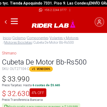
c. Tienda Apoquindo 7331. Piso 9. Las Condes
¡ENVÍO GRATIS
+56 2 2244 3777
|
Inicio
/
Ciclismo
/
Componentes
/
Volantes y Motores
/
Motores Bicicletas
/
Cubeta De Motor Bb-Rs500
Shimano
Cubeta De Motor Bb-Rs500
SKU:
OUT27104-C
+5 VENDIDOS
$
33.990
Precio Tarjetas: Hasta
6
cuotas de $
5.665
$
32.630
4
% OFF
Precio Transferencia Bancaria
Envío gratis para compras mayores a $149.999