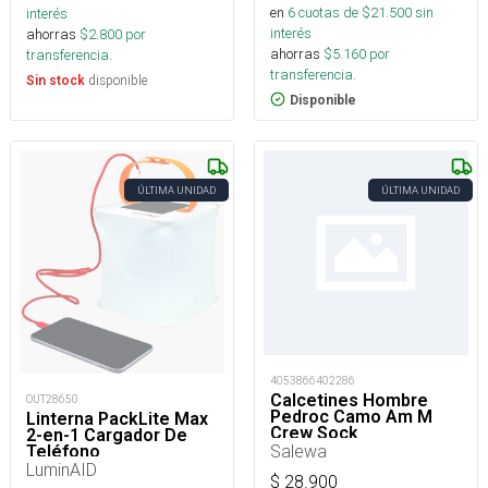
en
6
cuotas de $
21.500
sin
interés
interés
ahorras
$
2.800
por
ahorras
$
5.160
por
transferencia.
transferencia.
disponible
Sin stock
Disponible
ÚLTIMA UNIDAD
ÚLTIMA UNIDAD
4053866402286
Calcetines Hombre
OUT28650
Pedroc Camo Am M
Linterna PackLite Max
Crew Sock
2-en-1 Cargador De
Salewa
Teléfono
LuminAID
$
28.900