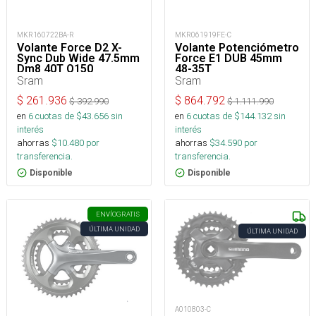
MKR160722BA-R
MKR061919FE-C
Volante Force D2 X-
Volante Potenciómetro
Sync Dub Wide 47.5mm
Force E1 DUB 45mm
Dm8 40T Q150
48-35T
Sram
Sram
$
261.936
$
864.792
$
392.990
$
1.111.990
en
6
cuotas de $
43.656
sin
en
6
cuotas de $
144.132
sin
interés
interés
ahorras
$
10.480
por
ahorras
$
34.590
por
transferencia.
transferencia.
Disponible
Disponible
ENVÍO
GRATIS
ÚLTIMA UNIDAD
ÚLTIMA UNIDAD
A010803-C