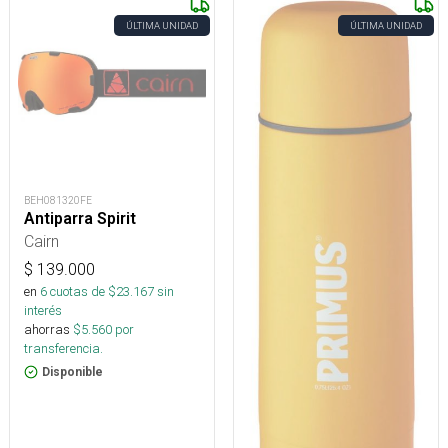
ÚLTIMA UNIDAD
ÚLTIMA UNIDAD
BEH081320FE
Antiparra Spirit
Cairn
$
139.000
en
6
cuotas de $
23.167
sin
interés
ahorras
$
5.560
por
transferencia.
Disponible