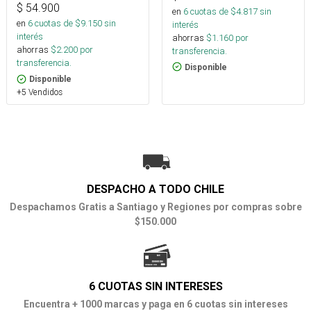
$
54.900
en
6
cuotas de $
4.817
sin
en
6
cuotas de $
9.150
sin
interés
interés
ahorras
$
1.160
por
ahorras
$
2.200
por
transferencia.
transferencia.
Disponible
Disponible
+5 Vendidos
DESPACHO A TODO CHILE
Despachamos Gratis a Santiago y Regiones por compras sobre
$150.000
6 CUOTAS SIN INTERESES
Encuentra + 1000 marcas y paga en 6 cuotas sin intereses