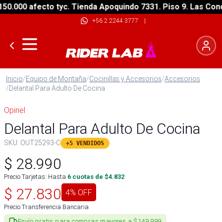
000 afecto tyc. Tienda Apoquindo 7331. Piso 9. Las Condes
+56 2 2244 3777
|
Inicio
/
Equipo de Montaña
/
Cocinillas y Accesorios
/
Accesorios
/
Delantal Para Adulto De Cocina
Opinel
Delantal Para Adulto De Cocina
SKU:
OUT25293-C
+5 VENDIDOS
$
28.990
Precio Tarjetas: Hasta
6
cuotas de $
4.832
$
27.830
4
% OFF
Precio Transferencia Bancaria
Envío gratis para compras mayores a $149.999