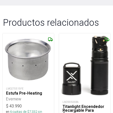
Productos relacionados
LMO270515FE
Estufa Pre-Heating
Evernew
LM290506BA
$
43.990
Titanlight Encendedor
Recargable Para
en
6
cuotas de $
7.332
sin