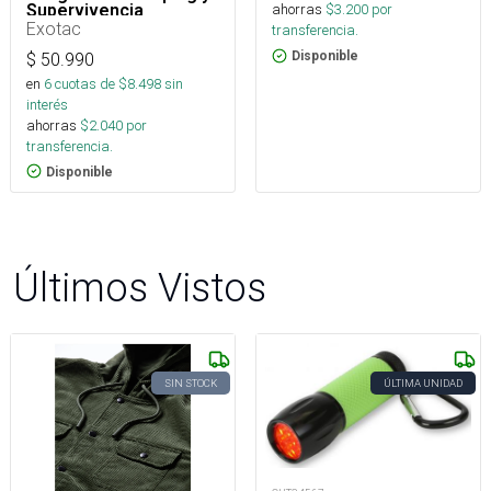
Supervivencia
ahorras
$
3.200
por
Exotac
transferencia.
Disponible
$
50.990
en
6
cuotas de $
8.498
sin
interés
ahorras
$
2.040
por
transferencia.
Disponible
Últimos Vistos
SIN STOCK
ÚLTIMA UNIDAD