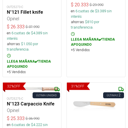
$
20.333
$
29.990
OUT25273-C
en
6
cuotas de $
3.389
sin
N°121 Fillet knife
interés
Opinel
ahorras
$
810
por
$
26.333
$
37.990
transferencia.
en
6
cuotas de $
4.389
sin
interés
LLEGA MAÑANA✔️TIENDA
ahorras
$
1.050
por
APOQUINDO
transferencia.
+5 Vendidos
LLEGA MAÑANA✔️TIENDA
APOQUINDO
+5 Vendidos
32
%
OFF
31
%
OFF
2
ÚLTIMA UNIDAD
ÚLTIMAS
OUT25275-C
N°123 Carpaccio Knife
Opinel
$
25.333
$
36.990
en
6
cuotas de $
4.222
sin