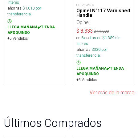
interés
OUT25265-C
ahorras
$
1.010
por
Opinel N°117 Varnished
transferencia.
Handle
Opinel
LLEGA MAÑANA✔️TIENDA
$
8.333
$
11.990
APOQUINDO
en
6
cuotas de $
1.389
sin
+5 Vendidos
interés
ahorras
$
330
por
transferencia.
LLEGA MAÑANA✔️TIENDA
APOQUINDO
+5 Vendidos
Ver más de la marca
Últimos Comprados