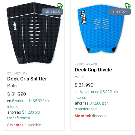
SIN STOCK
SIN STOCK
22282026BARB
Deck Grip Divide
22382026BARB
Balin
Deck Grip Splitter
$
31.990
Balin
en
6
cuotas de $
5.332
sin
$
31.990
interés
en
6
cuotas de $
5.332
sin
ahorras
$
1.280
por
interés
transferencia.
ahorras
$
1.280
por
disponible
Sin stock
transferencia.
disponible
Sin stock