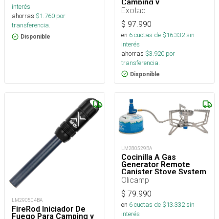
Camping y
interés
Supervivencia
Exotac
ahorras
$
1.760
por
$
97.990
transferencia.
en
6
cuotas de $
16.332
sin
Disponible
interés
ahorras
$
3.920
por
transferencia.
Disponible
LM280529BA
Cocinilla A Gas
Generator Remote
Canister Stove System
Olicamp
$
79.990
LM290504BA
en
6
cuotas de $
13.332
sin
FireRod Iniciador De
interés
Fuego Para Camping y