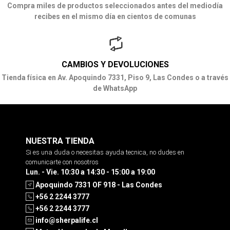
Compra miles de productos seleccionados antes del mediodía
recibes en el mismo día en cientos de comunas
CAMBIOS Y DEVOLUCIONES
Tienda física en Av. Apoquindo 7331, Piso 9, Las Condes o a través
de WhatsApp
NUESTRA TIENDA
Si es una duda o necesitas ayuda tecnica, no dudes en
comunicarte con nosotros
Lun. - Vie. 10:30 a 14:30 - 15:00 a 19:00
Apoquindo 7331 OF 918 - Las Condes
+56 2 2244 3777
+56 2 2244 3777
info@sherpalife.cl