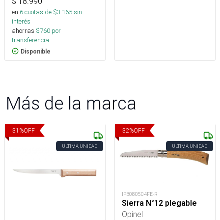
$
18.990
en
6
cuotas de $
3.165
sin
interés
ahorras
$
760
por
transferencia.
Disponible
Más de la marca
31
%
OFF
32
%
OFF
ÚLTIMA UNIDAD
ÚLTIMA UNIDAD
IPB080504FE-R
Sierra N°12 plegable
Opinel