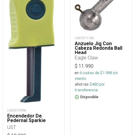
LM070711BA
Anzuelo Jig Con
Cabeza Redonda Ball
Head
Eagle Claw
$
11.990
en
6
cuotas de $
1.998
sin
interés
ahorras
$
480
por
transferencia.
Disponible
LM250709BA
Encendedor De
Pedernal Sparkie
UST