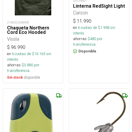
OUT34567
Linterna RedSight Light
Carson
$
11.990
21982026BARB
Chaqueta Northern
en
6
cuotas de $
1.998
sin
Cord Eco Hooded
interés
Vissla
ahorras
$
480
por
transferencia.
$
96.990
Disponible
en
6
cuotas de $
16.165
sin
interés
ahorras
$
3.880
por
transferencia.
disponible
Sin stock