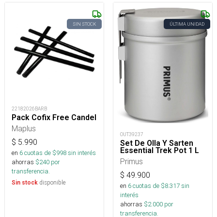
SIN STOCK
ÚLTIMA UNIDAD
22182026BARB
Pack Cofix Free Candel
Maplus
OUT39237
$
5.990
Set De Olla Y Sarten
Essential Trek Pot 1 L
en
6
cuotas de $
998
sin interés
Primus
ahorras
$
240
por
transferencia.
$
49.900
disponible
Sin stock
en
6
cuotas de $
8.317
sin
interés
ahorras
$
2.000
por
transferencia.