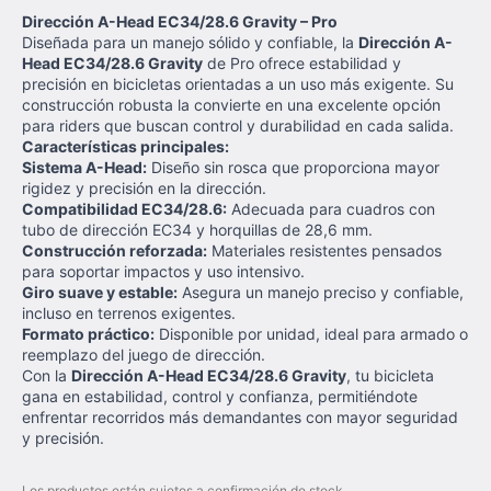
Dirección A-Head EC34/28.6 Gravity – Pro
Diseñada para un manejo sólido y confiable, la
Dirección A-
Head EC34/28.6 Gravity
de Pro ofrece estabilidad y
precisión en bicicletas orientadas a un uso más exigente. Su
construcción robusta la convierte en una excelente opción
para riders que buscan control y durabilidad en cada salida.
Características principales:
Sistema A-Head:
Diseño sin rosca que proporciona mayor
rigidez y precisión en la dirección.
Compatibilidad EC34/28.6:
Adecuada para cuadros con
tubo de dirección EC34 y horquillas de 28,6 mm.
Construcción reforzada:
Materiales resistentes pensados
para soportar impactos y uso intensivo.
Giro suave y estable:
Asegura un manejo preciso y confiable,
incluso en terrenos exigentes.
Formato práctico:
Disponible por unidad, ideal para armado o
reemplazo del juego de dirección.
Con la
Dirección A-Head EC34/28.6 Gravity
, tu bicicleta
gana en estabilidad, control y confianza, permitiéndote
enfrentar recorridos más demandantes con mayor seguridad
y precisión.
Los productos están sujetos a confirmación de stock.