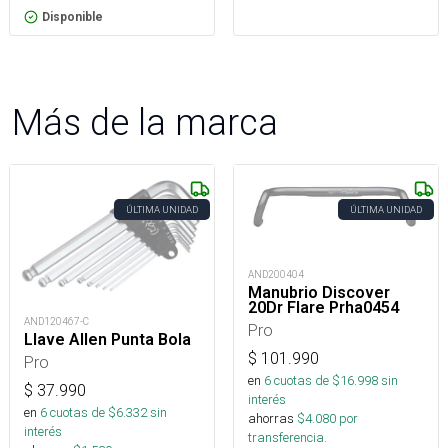
Disponible
Más de la marca
ÚLTIMA UNIDAD
ÚLTIMA UNIDAD
AND200404
Manubrio Discover
20Dr Flare Prha0454
AND120467-C
Pro
Llave Allen Punta Bola
$
101.990
Pro
en
6
cuotas de $
16.998
sin
$
37.990
interés
en
6
cuotas de $
6.332
sin
ahorras
$
4.080
por
interés
transferencia.