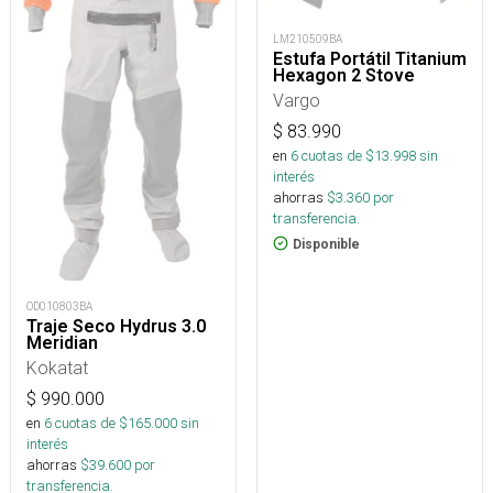
LM210509BA
Estufa Portátil Titanium
Hexagon 2 Stove
Vargo
$
83.990
en
6
cuotas de $
13.998
sin
interés
ahorras
$
3.360
por
transferencia.
Disponible
OD010803BA
Traje Seco Hydrus 3.0
Meridian
Kokatat
$
990.000
en
6
cuotas de $
165.000
sin
interés
ahorras
$
39.600
por
transferencia.