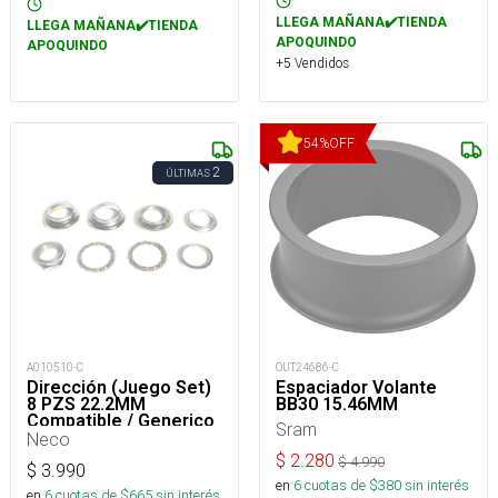
LLEGA MAÑANA✔️TIENDA
LLEGA MAÑANA✔️TIENDA
APOQUINDO
APOQUINDO
+5 Vendidos
54
%
OFF
2
ÚLTIMAS
A010510-C
OUT24686-C
Dirección (Juego Set)
Espaciador Volante
8 PZS 22.2MM
BB30 15.46MM
Compatible / Generico
Sram
Neco
$
2.280
$
4.990
$
3.990
en
6
cuotas de $
380
sin interés
en
6
cuotas de $
665
sin interés