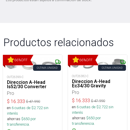
Productos relacionados
66
%
OFF
66
%
OFF
ÚLTIMA UNIDAD
ÚLTIMA UNIDAD
OUT26382-C
OUT26399-C
Direccion A-Head
Direccion A-Head
Ec34/30 Gravity
Is52/30 Converter
Pro
Pro
$
16.333
$
47.990
$
16.333
$
47.990
en
6
cuotas de $
2.722
sin
en
6
cuotas de $
2.722
sin
interés
interés
ahorras
$
650
por
ahorras
$
650
por
transferencia.
transferencia.