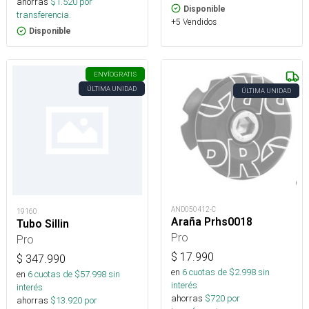
ahorras
$
1.520
por
Disponible
transferencia.
+5 Vendidos
Disponible
ENVÍO
GRATIS
ÚLTIMA UNIDAD
ÚLTIMA UNIDAD
AND050412-C
19160
Araña Prhs0018
Tubo Sillin
Pro
Pro
$
17.990
$
347.990
en
6
cuotas de $
2.998
sin
en
6
cuotas de $
57.998
sin
interés
interés
ahorras
$
720
por
ahorras
$
13.920
por