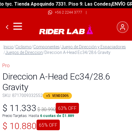
yc. Tienda Apoquindo 7331. Piso 9. Las Condes
¡ENVÍO GRATI
+56 2 2244 3777
|
Inicio
/
Ciclismo
/
Componentes
/
Juego de Dirección y Espaciadores
/
Juegos de Direccion
/
Direccion A-Head Ec34/28.6 Gravity
Pro
Direccion A-Head Ec34/28.6
Gravity
SKU:
8717009332552
+5 VENDIDOS
$
11.333
63
% OFF
$
30.990
Precio Tarjetas: Hasta
6
cuotas de $
1.889
$
10.880
65
% OFF