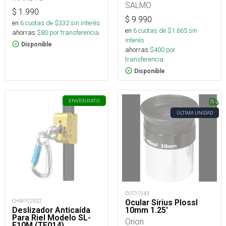
SALMO
$
1.990
$
9.990
en
6
cuotas de $
332
sin interés
en
6
cuotas de $
1.665
sin
ahorras
$
80
por transferencia.
interés
Disponible
ahorras
$
400
por
transferencia.
Disponible
ENVÍO
GRATIS
ÚLTIMA UNIDAD
OUT31543
Ocular Sirius Plossl
CHM102922
10mm 1.25'
Deslizador Anticaída
Para Riel Modelo SL-
Orion
F10M (TF014)