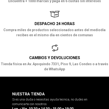
Encuentra + 1000 marcas y paga en 6 cuotas sin intereses
DESPACHO 24 HORAS
Compra miles de productos seleccionados antes del mediodía
recibes en el mismo día en cientos de comunas
CAMBIOS Y DEVOLUCIONES
Tienda física en Av. Apoquindo 7331, Piso 9, Las Condes o a través
de WhatsApp
NUESTRA TIENDA
Si es una duda o necesitas ayuda tecnica, no dudes en
comunicarte con nosotros
Lun. - Vie. 10:30 a 14:30 - 15:00 a 19:00