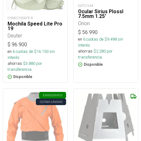
OUT31544
Ocular Sirius Plossl
7.5mm 1.25'
CHM021606FE-R
Orion
Mochila Speed Lite Pro
19
$
56.990
Deuter
en
6
cuotas de $
9.498
sin
$
96.900
interés
ahorras
$
2.280
por
en
6
cuotas de $
16.150
sin
transferencia.
interés
ahorras
$
3.880
por
Disponible
transferencia.
Disponible
ENVÍO
GRATIS
ÚLTIMA UNIDAD