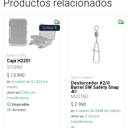
Productos relacionados
3
ÚLTIMAS
RAP051214FE
Caja H2201
STORM
$
13.990
TEC251104NA-R
en
6
cuotas de $
2.332
sin
Destorcedor #2/0
interés
Barrel SW Safety Snap
4U
ahorras
$
560
por
MUSTAD
transferencia.
$
2.990
Disponible
+5 Vendidos
en
6
cuotas de $
498
sin interés
ahorras
$
120
por
transferencia.