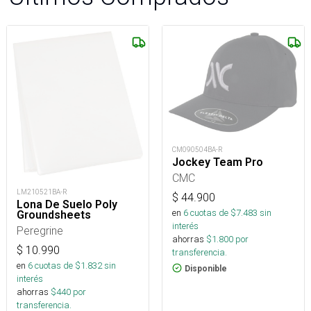
CM090504BA-R
Jockey Team Pro
CMC
LM210521BA-R
$
44.900
Lona De Suelo Poly
en
6
cuotas de $
7.483
sin
Groundsheets
interés
Peregrine
ahorras
$
1.800
por
$
10.990
transferencia.
en
6
cuotas de $
1.832
sin
Disponible
interés
ahorras
$
440
por
transferencia.