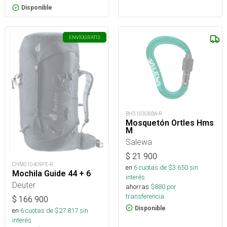
Disponible
ENVÍO
GRATIS
BH310308BA-R
Mosquetón Ortles Hms
M
Salewa
$
21.900
CHM010409FE-R
en
6
cuotas de $
3.650
sin
Mochila Guide 44 + 6
interés
Deuter
ahorras
$
880
por
transferencia.
$
166.900
Disponible
en
6
cuotas de $
27.817
sin
interés