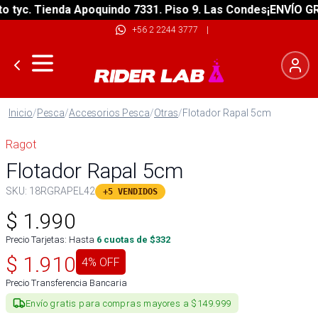
yc. Tienda Apoquindo 7331. Piso 9. Las Condes
¡ENVÍO GRATI
+56 2 2244 3777
|
Inicio
/
Pesca
/
Accesorios Pesca
/
Otras
/
Flotador Rapal 5cm
Ragot
Flotador Rapal 5cm
SKU:
18RGRAPEL42
+5 VENDIDOS
$
1.990
Precio Tarjetas: Hasta
6
cuotas de $
332
$
1.910
4
% OFF
Precio Transferencia Bancaria
Envío gratis para compras mayores a $149.999