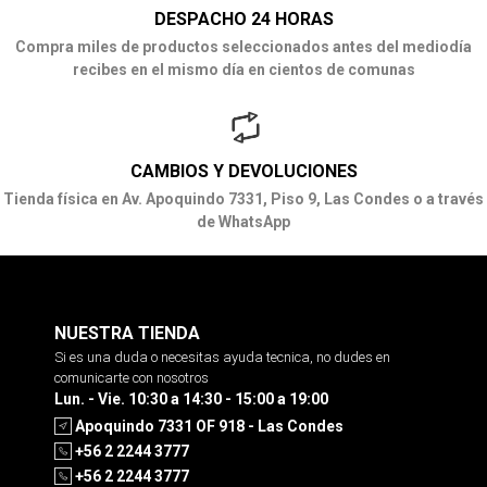
DESPACHO 24 HORAS
Compra miles de productos seleccionados antes del mediodía
recibes en el mismo día en cientos de comunas
CAMBIOS Y DEVOLUCIONES
Tienda física en Av. Apoquindo 7331, Piso 9, Las Condes o a través
de WhatsApp
NUESTRA TIENDA
Si es una duda o necesitas ayuda tecnica, no dudes en
comunicarte con nosotros
Lun. - Vie. 10:30 a 14:30 - 15:00 a 19:00
Apoquindo 7331 OF 918 - Las Condes
+56 2 2244 3777
+56 2 2244 3777