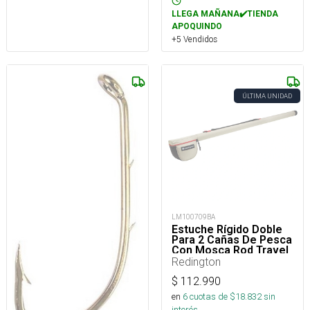
LLEGA MAÑANA✔️TIENDA
APOQUINDO
+5 Vendidos
ÚLTIMA UNIDAD
LM100709BA
Estuche Rígido Doble
Para 2 Cañas De Pesca
Con Mosca Rod Travel
Case Double 9Ft 4Pc
Redington
$
112.990
en
6
cuotas de $
18.832
sin
interés