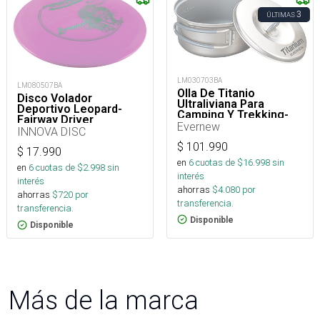
3
ÚLTIMAS
LM030703BA
LM080507BA
Olla De Titanio
Disco Volador
Ultraliviana Para
Deportivo Leopard-
Camping Y Trekking-
Fairway Driver
600 Ml
Evernew
INNOVA DISC
$
101.990
$
17.990
en
6
cuotas de $
16.998
sin
en
6
cuotas de $
2.998
sin
interés
interés
ahorras
$
4.080
por
ahorras
$
720
por
transferencia.
transferencia.
Disponible
Disponible
Más de la marca