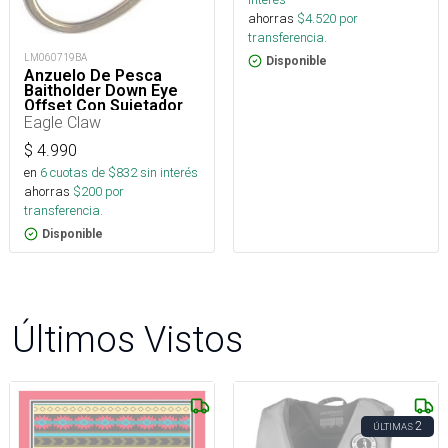
ahorras
$
4.520
por
transferencia.
LM060719BA
Disponible
Anzuelo De Pesca
Baitholder Down Eye
Offset Con Sujetador
De Carnada
Eagle Claw
$
4.990
en
6
cuotas de $
832
sin interés
ahorras
$
200
por
transferencia.
Disponible
Últimos Vistos
2
ÚLTIMAS