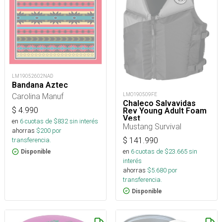
LM19052602NAD
Bandana Aztec
LMO190509FE
Carolina Manuf
Chaleco Salvavidas
$
4.990
Rev Young Adult Foam
Vest
en
6
cuotas de $
832
sin interés
Mustang Survival
ahorras
$
200
por
$
141.990
transferencia.
en
6
cuotas de $
23.665
sin
Disponible
interés
ahorras
$
5.680
por
transferencia.
Disponible