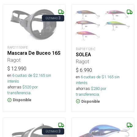
3
ÚLTIMAS
RAP211109FE
RAP181128-C
Mascara De Buceo 16S
SOLEA
Ragot
Ragot
$
12.990
$
6.990
en
6
cuotas de $
2.165
sin
en
6
cuotas de $
1.165
sin
interés
interés
ahorras
$
520
por
ahorras
$
280
por
transferencia.
transferencia.
Disponible
Disponible
3
ÚLTIMAS