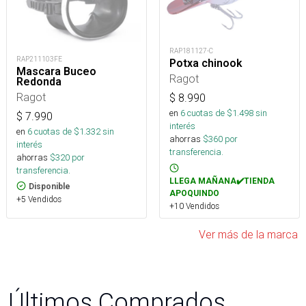
RAP181127-C
RAP211103FE
Potxa chinook
Mascara Buceo
Ragot
Redonda
Ragot
$
8.990
en
6
cuotas de $
1.498
sin
$
7.990
interés
en
6
cuotas de $
1.332
sin
ahorras
$
360
por
interés
transferencia.
ahorras
$
320
por
transferencia.
LLEGA MAÑANA✔️TIENDA
Disponible
APOQUINDO
+5 Vendidos
+10 Vendidos
Ver más de la marca
Últimos Comprados