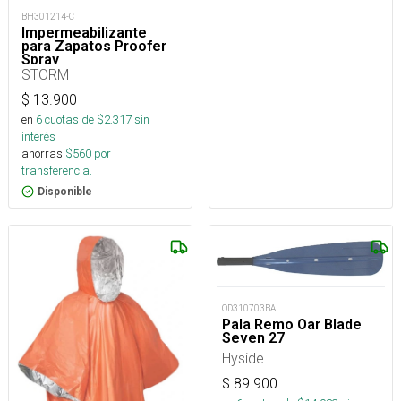
BH301214-C
Impermeabilizante
para Zapatos Proofer
Spray
STORM
$
13.900
en
6
cuotas de $
2.317
sin
interés
ahorras
$
560
por
transferencia.
Disponible
OD310703BA
Pala Remo Oar Blade
Seven 27
Hyside
$
89.900