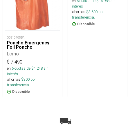
en
6
cuotas de $
14.983
sin
interés
ahorras
$
3.600
por
transferencia.
Disponible
OD310705BA
Poncho Emergency
Foil Poncho
Lomo
$
7.490
en
6
cuotas de $
1.248
sin
interés
ahorras
$
300
por
transferencia.
Disponible