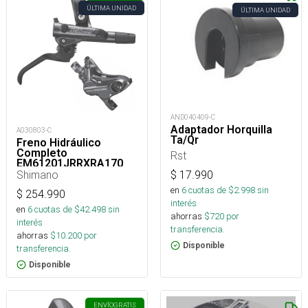
ÚLTIMA UNIDAD
ÚLTIMA UNIDAD
AND040409-C
Adaptador Horquilla
A030803-C
Ta/Qr
Freno Hidráulico
Completo
Rst
EM61201JRRXRA170
(Caja)
Shimano
$
17.990
en
6
cuotas de $
2.998
sin
$
254.990
interés
en
6
cuotas de $
42.498
sin
ahorras
$
720
por
interés
transferencia.
ahorras
$
10.200
por
Disponible
transferencia.
Disponible
ENVÍO
GRATIS