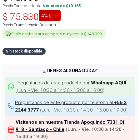
Precio Tarjetas: Hasta
6
cuotas de $
13.165
$
75.830
4
% OFF
Precio Transferencia Bancaria
Envío gratis para compras mayores a $149.999
Sin stock disponible
¿TIENES ALGUNA DUDA?
Pregúntanos de este producto por
Whatsapp AQUÍ
(
Lun. - Vie. 10:30 a 14:30 - 15:00 a 19:00
)
Pregúntanos de este producto por teléfono al
+56 2
(
Lun. - Vie. 10:30 a 14:30 - 15:00 a 19:00
)
2244 3777
Visítanos en nuestra Tienda
Apoquindo 7331 Of
918 - Santiago - Chile
(
Lun. - Vie. 10:30 a 14:30 -
15:00 a 19:00
)