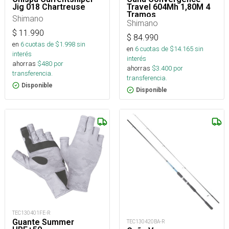
Jig 018 Chartreuse
Travel 604Mh 1,80M 4
Tramos
Shimano
Cvs60mh4saco_
Shimano
$
11.990
$
84.990
en
6
cuotas de $
1.998
sin
en
6
cuotas de $
14.165
sin
interés
interés
ahorras
$
480
por
ahorras
$
3.400
por
transferencia.
transferencia.
Disponible
Disponible
TEC130401FE-R
Guante Summer
TEC130420BA-R