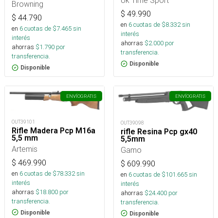
Uk Time Sport
Browning
$
49.990
$
44.790
en
6
cuotas de $
8.332
sin
en
6
cuotas de $
7.465
sin
interés
interés
ahorras
$
2.000
por
ahorras
$
1.790
por
transferencia.
transferencia.
Disponible
Disponible
ENVÍO
GRATIS
ENVÍO
GRATIS
OUT39101
OUT39098
Rifle Madera Pcp M16a
rifle Resina Pcp gx40
5,5 mm
5,5mm
Artemis
Gamo
$
469.990
$
609.990
en
6
cuotas de $
78.332
sin
en
6
cuotas de $
101.665
sin
interés
interés
ahorras
$
18.800
por
ahorras
$
24.400
por
transferencia.
transferencia.
Disponible
Disponible