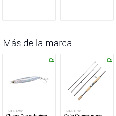
Más de la marca
TEC140429BA
TEC130417BA-R
Chispa Currentsniper
Caña Convergence