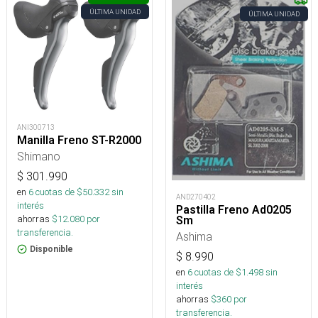
ÚLTIMA UNIDAD
ÚLTIMA UNIDAD
ANI300713
Manilla Freno ST-R2000
Shimano
$
301.990
en
6
cuotas de $
50.332
sin
AND270402
interés
Pastilla Freno Ad0205
ahorras
$
12.080
por
Sm
transferencia.
Ashima
Disponible
$
8.990
en
6
cuotas de $
1.498
sin
interés
ahorras
$
360
por
transferencia.