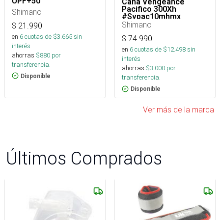
UPF+50
Caña Vengeance
Pacifico 300Xh
Shimano
#Svpac10mhmx_
Shimano
$
21.990
en
6
cuotas de $
3.665
sin
$
74.990
interés
en
6
cuotas de $
12.498
sin
ahorras
$
880
por
interés
transferencia.
ahorras
$
3.000
por
Disponible
transferencia.
Disponible
Ver más de la marca
Últimos Comprados