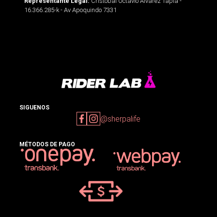
Cristobal Octavio Alvarez Tapia -
Representante Legal:
16.366.285-k - Av Apoquindo 7331
SIGUENOS
@sherpalife
MÉTODOS DE PAGO