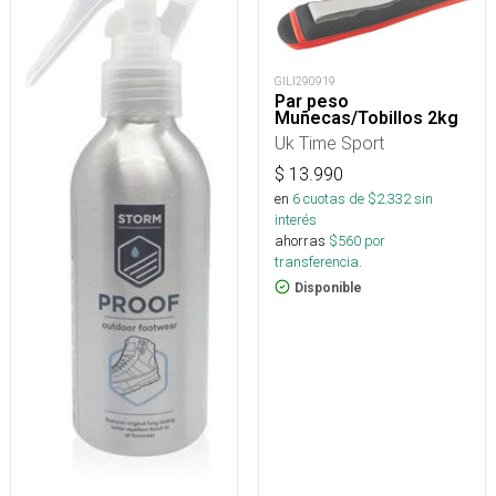
GILI290919
Par peso
Muñecas/Tobillos 2kg
Uk Time Sport
$
13.990
en
6
cuotas de $
2.332
sin
interés
ahorras
$
560
por
transferencia.
Disponible