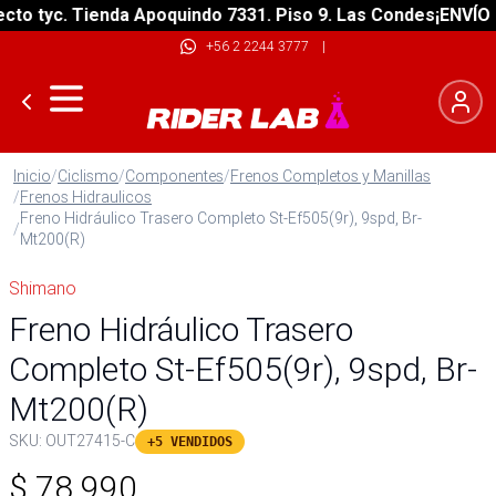
 tyc. Tienda Apoquindo 7331. Piso 9. Las Condes
¡ENVÍO GRA
+56 2 2244 3777
|
Inicio
/
Ciclismo
/
Componentes
/
Frenos Completos y Manillas
/
Frenos Hidraulicos
Freno Hidráulico Trasero Completo St-Ef505(9r), 9spd, Br-
/
Mt200(R)
Shimano
Freno Hidráulico Trasero
Completo St-Ef505(9r), 9spd, Br-
Mt200(R)
SKU:
OUT27415-C
+5 VENDIDOS
$
78.990