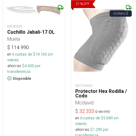
31
%
OFF
2
ÚLTIMAS
NT090535
Cuchillo Jabali-17.OL
Muela
$
114.990
en
6
cuotas de $
19.165
sin
interés
ahorras
$
4.600
por
transferencia.
Disponible
OUT15394-C
Protector Hex Rodilla /
Codo
Mcdavid
$
32.333
$
46.990
en
6
cuotas de $
5.389
sin
interés
ahorras
$
1.290
por
transferencia.