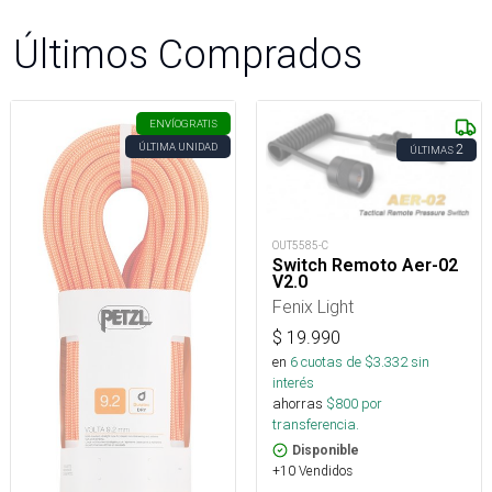
Últimos Comprados
ENVÍO
GRATIS
ÚLTIMA UNIDAD
2
ÚLTIMAS
OUT5585-C
Switch Remoto Aer-02
V2.0
Fenix Light
$
19.990
en
6
cuotas de $
3.332
sin
interés
ahorras
$
800
por
transferencia.
Disponible
+10 Vendidos