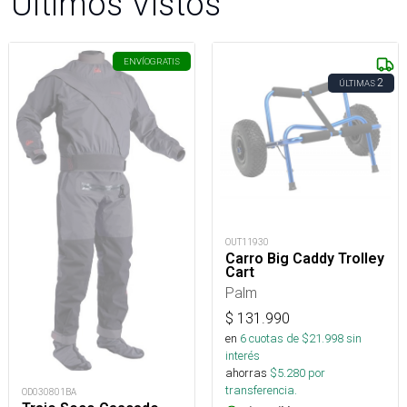
Últimos Vistos
ENVÍO
GRATIS
2
ÚLTIMAS
OUT11930
Carro Big Caddy Trolley
Cart
Palm
$
131.990
en
6
cuotas de $
21.998
sin
interés
ahorras
$
5.280
por
transferencia.
OD030801BA