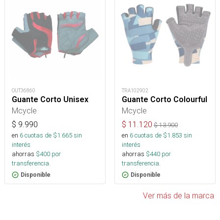
OUT36860
TRA102902
Guante Corto Unisex
Guante Corto Colourful
Mcycle
Mcycle
$
9.990
$
11.120
$
13.900
en
6
cuotas de $
1.665
sin
en
6
cuotas de $
1.853
sin
interés
interés
ahorras
$
400
por
ahorras
$
440
por
transferencia.
transferencia.
Disponible
Disponible
Ver más de la marca