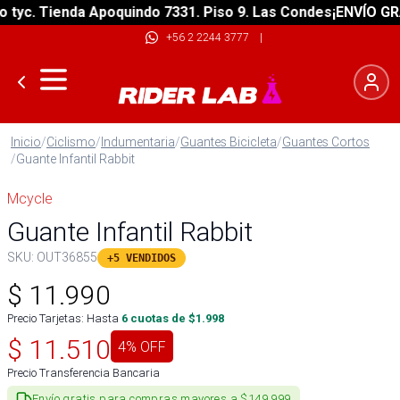
c. Tienda Apoquindo 7331. Piso 9. Las Condes
¡ENVÍO GRATIS
+56 2 2244 3777
|
Inicio
/
Ciclismo
/
Indumentaria
/
Guantes Bicicleta
/
Guantes Cortos
/
Guante Infantil Rabbit
Mcycle
Guante Infantil Rabbit
SKU:
OUT36855
+5 VENDIDOS
$
11.990
Precio Tarjetas: Hasta
6
cuotas de $
1.998
$
11.510
4
% OFF
Precio Transferencia Bancaria
Envío gratis para compras mayores a $149.999