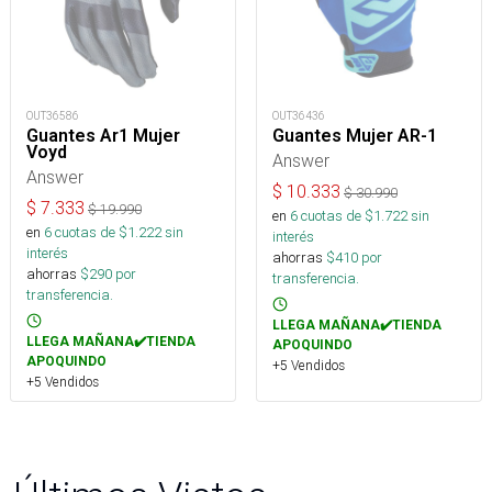
OUT36586
OUT36436
Guantes Ar1 Mujer
Guantes Mujer AR-1
Voyd
Answer
Answer
$
10.333
$
30.990
$
7.333
$
19.990
en
6
cuotas de $
1.722
sin
en
6
cuotas de $
1.222
sin
interés
interés
ahorras
$
410
por
ahorras
$
290
por
transferencia.
transferencia.
LLEGA MAÑANA✔️TIENDA
LLEGA MAÑANA✔️TIENDA
APOQUINDO
APOQUINDO
+5 Vendidos
+5 Vendidos