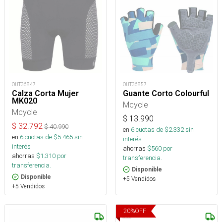
OUT36847
OUT36857
Calza Corta Mujer
Guante Corto Colourful
MK020
Mcycle
Mcycle
$
13.990
$
32.792
$
40.990
en
6
cuotas de $
2.332
sin
en
6
cuotas de $
5.465
sin
interés
interés
ahorras
$
560
por
ahorras
$
1.310
por
transferencia.
transferencia.
Disponible
Disponible
+5 Vendidos
+5 Vendidos
20
%
OFF