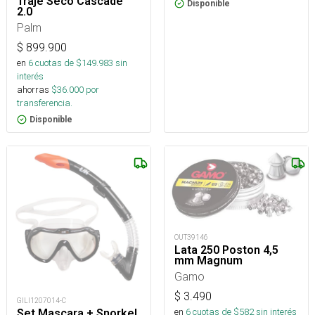
Traje Seco Cascade
Disponible
2.0
Palm
$
899.900
en
6
cuotas de $
149.983
sin
interés
ahorras
$
36.000
por
transferencia.
Disponible
OUT39146
Lata 250 Poston 4,5
mm Magnum
Gamo
$
3.490
GILI1207014-C
en
6
cuotas de $
582
sin interés
Set Mascara + Snorkel