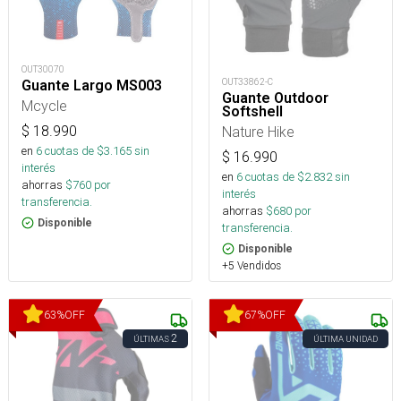
OUT30070
OUT33862-C
Guante Largo MS003
Guante Outdoor
Mcycle
Softshell
$
18.990
Nature Hike
en
6
cuotas de $
3.165
sin
$
16.990
interés
en
6
cuotas de $
2.832
sin
ahorras
$
760
por
interés
transferencia.
ahorras
$
680
por
Disponible
transferencia.
Disponible
+5 Vendidos
63
%
OFF
67
%
OFF
2
ÚLTIMAS
ÚLTIMA UNIDAD