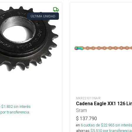
ÚLTIMA UNIDAD
MKR221011NA-R
Cadena Eagle XX1 126 Li
 $
1.832
sin interés
Sram
por transferencia.
$
137.790
en
6
cuotas de $
22.965
sin interé
ahorras
$
5.510
por transferencia