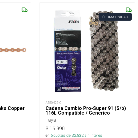
ÚLTIMA UNIDAD
A250427-C
nks Copper
Cadena Cambio Pro-Super 91 (S/b)
116L Compatible / Generico
Taya
$
16.990
s
en
6
cuotas de $
2.832
sin interés
.