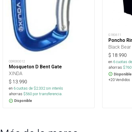
G180611
Poncho Ri
Black Bear
$
18.990
en
6
cuotas de
ODR083012
Mosqueton D Bent Gate
ahorras
$
760
XINDA
Disponible
+20 Vendidos
$
13.990
en
6
cuotas de $
2.332
sin interés
ahorras
$
560
por transferencia.
Disponible