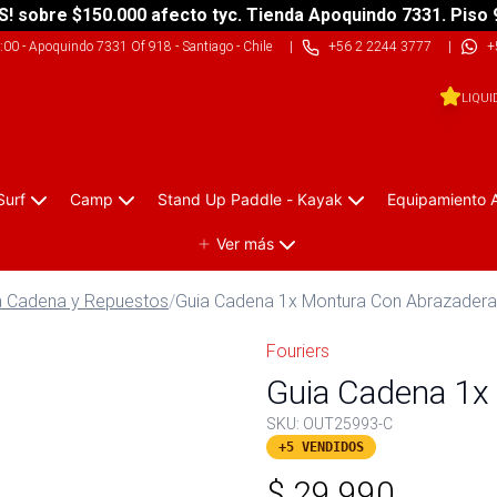
S! sobre $150.000 afecto tyc. Tienda Apoquindo 7331. Piso 
9:00
-
Apoquindo 7331 Of 918 - Santiago - Chile
|
+56 2 2244 3777
|
+
LIQUI
Surf
Camp
Stand Up Paddle - Kayak
Equipamiento 
Ver más
a Cadena y Repuestos
/
Guia Cadena 1x Montura Con Abrazadera
Fouriers
Guia Cadena 1x
SKU:
OUT25993-C
+5 VENDIDOS
$
29.990