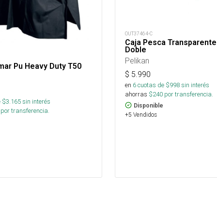
OUT37464-C
Caja Pesca Transparente
Doble
Pelikan
mar Pu Heavy Duty T50
$
5.990
en
6
cuotas de $
998
sin interés
ahorras
$
240
por transferencia.
 $
3.165
sin interés
Disponible
por transferencia.
+5 Vendidos