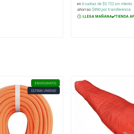
en
6
cuotas de $
3.722
sin interés
ahorras
$
890
por transferencia.
LLEGA MAÑANA✔️TIENDA A
ENVÍO
GRATIS
ÚLTIMA UNIDAD