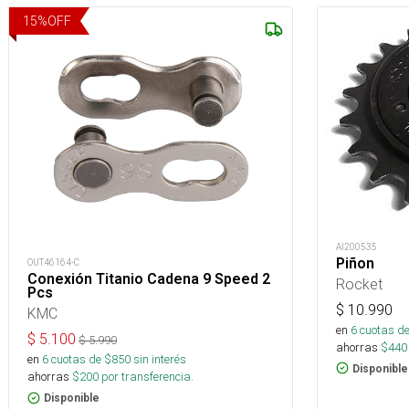
15
%
OFF
AI200535
Piñon
OUT46164-C
Conexión Titanio Cadena 9 Speed 2
Rocket
Pcs
$
10.990
KMC
en
6
cuotas de
$
5.100
$
5.990
ahorras
$
440
en
6
cuotas de $
850
sin interés
Disponible
ahorras
$
200
por transferencia.
Disponible