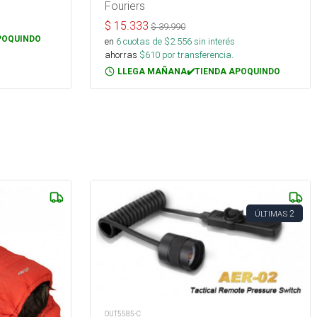
Fouriers
$
15.333
$
39.990
POQUINDO
en
6
cuotas de $
2.556
sin interés
ahorras
$
610
por transferencia.
LLEGA MAÑANA✔️TIENDA APOQUINDO
2
ÚLTIMAS
OUT5585-C