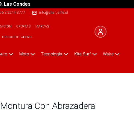
9. Las Condes
56 2 2244 3777
|
info@sherpalife.cl
DACIÓN
OFERTAS
MARCAS
DESPACHO 24 HRS
Auto
Moto
Tecnologia
Kite Surf
Wake
 Montura Con Abrazadera