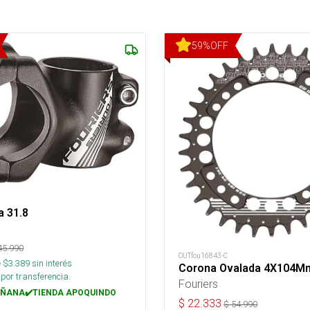
59
%
OFF
a 31.8
45.990
OUTfou16843-C
 $
3.389
sin interés
Corona Ovalada 4X104M
por transferencia.
Fouriers
ÑANA✔️TIENDA APOQUINDO
$
22.333
$
54.990