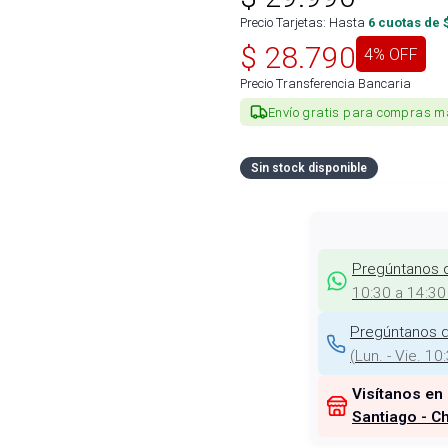
Precio Tarjetas: Hasta
6
cuotas de 
$
28.790
4
% OFF
Precio Transferencia Bancaria
Envío gratis para compras m
Sin stock disponible
Pregúntanos 
10:30 a 14:30
Pregúntanos d
(
Lun. - Vie. 10
Visítanos en
Santiago - Ch