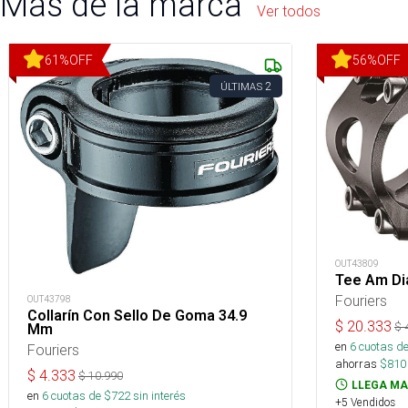
Más de la marca
Ver todos
61
%
OFF
56
%
OFF
2
ÚLTIMAS
OUT43809
Tee Am Di
Fouriers
OUT43798
Collarín Con Sello De Goma 34.9
$
20.333
$
Mm
en
6
cuotas de
Fouriers
ahorras
$
810
$
4.333
$
10.990
LLEGA MA
en
6
cuotas de $
722
sin interés
+5 Vendidos