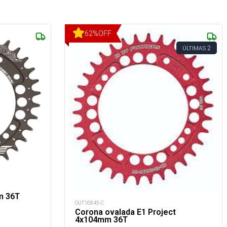
62
%
OFF
2
ÚLTIMAS
m 36T
OUT16845-C
Corona ovalada E1 Project
4x104mm 36T